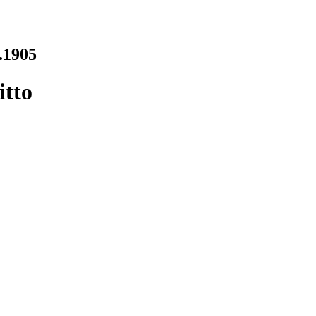
t.1905
itto