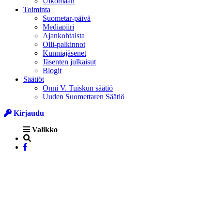
Ulkomaan
Toiminta
Suometar-päivä
Mediapiiri
Ajankohtaista
Olli-palkinnot
Kunniajäsenet
Jäsenten julkaisut
Blogit
Säätiöt
Onni V. Tuiskun säätiö
Uuden Suomettaren Säätiö
Kirjaudu
Valikko