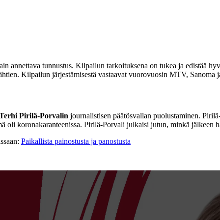
tain annettava tunnustus. Kilpailun tarkoituksena on tukea ja edistää h
ähtien. Kilpailun järjestämisestä vastaavat vuorovuosin MTV, Sanoma ja
Terhi Pirilä-Porvalin
journalistisen päätösvallan puolustaminen. Pirilä-
oli koronakaranteenissa. Pirilä-Porvali julkaisi jutun, minkä jälkeen h
gissaan:
Paikallista painostusta ja panostusta
n