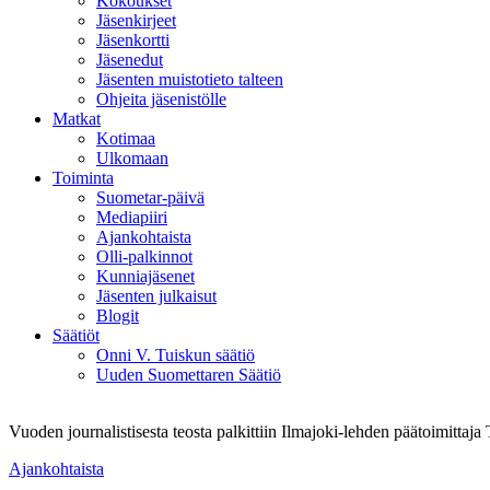
Kokoukset
Jäsenkirjeet
Jäsenkortti
Jäsenedut
Jäsenten muistotieto talteen
Ohjeita jäsenistölle
Matkat
Kotimaa
Ulkomaan
Toiminta
Suometar-päivä
Mediapiiri
Ajankohtaista
Olli-palkinnot
Kunniajäsenet
Jäsenten julkaisut
Blogit
Säätiöt
Onni V. Tuiskun säätiö
Uuden Suomettaren Säätiö
Vuoden journalistisesta teosta palkittiin Ilmajoki-lehden päätoimittaj
Ajankohtaista