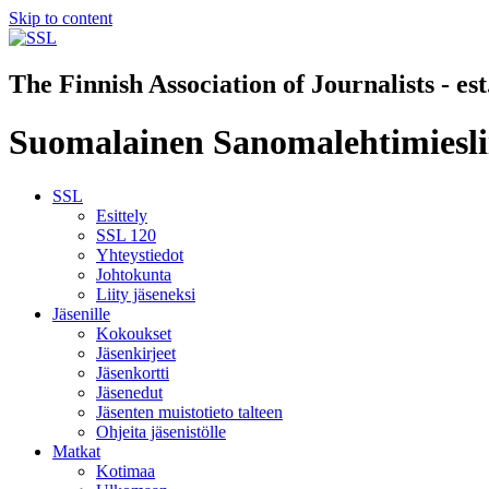
Skip to content
The Finnish Association of Journalists - es
Suomalainen Sanomalehtimiesli
SSL
Esittely
SSL 120
Yhteystiedot
Johtokunta
Liity jäseneksi
Jäsenille
Kokoukset
Jäsenkirjeet
Jäsenkortti
Jäsenedut
Jäsenten muistotieto talteen
Ohjeita jäsenistölle
Matkat
Kotimaa