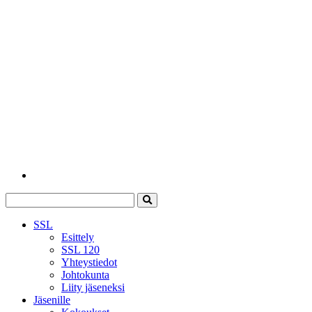
SSL
Esittely
SSL 120
Yhteystiedot
Johtokunta
Liity jäseneksi
Jäsenille