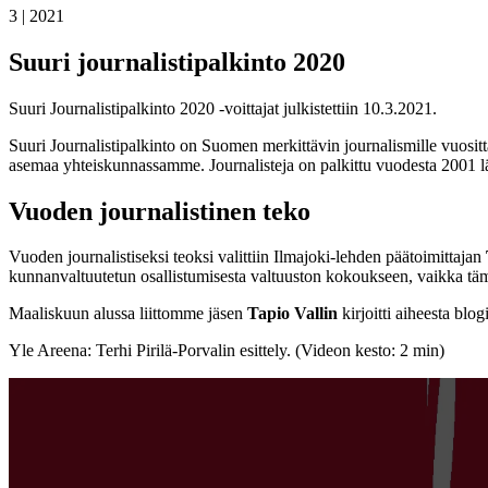
3 | 2021
Suuri journalistipalkinto 2020
Suuri Journalistipalkinto 2020 -voittajat julkistettiin 10.3.2021.
Suuri Journalistipalkinto on Suomen merkittävin journalismille vuosit
asemaa yhteiskunnassamme. Journalisteja on palkittu vuodesta 2001 l
Vuoden journalistinen teko
Vuoden journalistiseksi teoksi valittiin Ilmajoki-lehden päätoimittajan
kunnanvaltuutetun osallistumisesta valtuuston kokoukseen, vaikka tämä 
Maaliskuun alussa liittomme jäsen
Tapio Vallin
kirjoitti aiheesta blo
Yle Areena: Terhi Pirilä-Porvalin esittely. (Videon kesto: 2 min)
Vuoden journalistinen teko: Terhi Pirilä-Porvali, Videosoiti