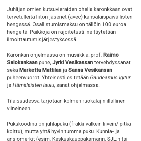
Juhlijan omien kutsuvieraiden ohella karonkkaan ovat
tervetulleita liiton jäsenet (avec) kansalaispäivällisten
hengessä. Osallistumismaksu on tällöin 100 euroa
hengeltä. Paikkoja on rajoitetusti, ne täytetään
ilmoittautumisjärjestyksessä.
Karonkan ohjelmassa on musiikkia, prof.
Raimo
Salokankaan
puhe,
Jyrki Vesikansan
tervehdyssanat
sekä
Marketta Mattilan
ja
Sanna Vesikansan
puheenvuorot. Yhteisesti esitetään
Gaudeamus igitur
ja
Hämäläisten laulu
, sanat ohjelmassa.
Tilaisuudessa tarjotaan kolmen ruokalajin illallinen
viineineen.
Pukukoodina on juhlapuku (frakki valkein liivein/ pitkä
kolttu), mutta yhtä hyvin tumma puku. Kunnia- ja
ansiomerkit (esim. Keskuskauppakamarin, SJL:n tai