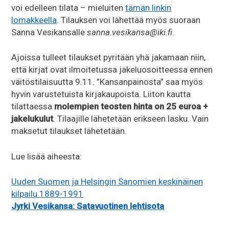
voi edelleen tilata – mieluiten
tämän linkin
lomakkeella
. Tilauksen voi lähettää myös suoraan
Sanna Vesikansalle
sanna.vesikansa@iki.fi
.
Ajoissa tulleet tilaukset pyritään yhä jakamaan niin,
että kirjat ovat ilmoitetussa jakeluosoitteessa ennen
väitöstilaisuutta 9.11. ”Kansanpainosta” saa myös
hyvin varustetuista kirjakaupoista. Liiton kautta
tilattaessa
molempien teosten hinta on 25 euroa +
jakelukulut
. Tilaajille lähetetään erikseen lasku. Vain
maksetut tilaukset lähetetään.
Lue lisää aiheesta:
Uuden Suomen ja Helsingin Sanomien keskinäinen
kilpailu 1889-1991
Jyrki Vesikansa: Satavuotinen lehtisota