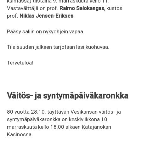
kulmassa) tiistaina 9. marraskuuta kello 11.
Vastaväittäjä on prof.
Raimo Salokangas
, kustos
prof.
Niklas Jensen-Eriksen
.
Pääsy saliin on nykyohjein vapaa.
Tilaisuuden jälkeen tarjotaan lasi kuohuvaa.
Tervetuloa!
Väitös- ja syntymäpäiväkaronkka
80 vuotta 28.10. täyttävän Vesikansan väitös- ja
syntymäpäiväkaronkka on keskiviikkona 10.
marraskuuta kello 18.00 alkaen Katajanokan
Kasinossa.