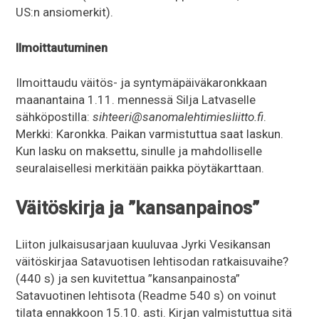
US:n ansiomerkit).
Ilmoittautuminen
Ilmoittaudu väitös- ja syntymäpäiväkaronkkaan
maanantaina 1.11. mennessä Silja Latvaselle
sähköpostilla:
sihteeri@sanomalehtimiesliitto.fi
.
Merkki: Karonkka. Paikan varmistuttua saat laskun.
Kun lasku on maksettu, sinulle ja mahdolliselle
seuralaisellesi merkitään paikka pöytäkarttaan.
Väitöskirja ja ”kansanpainos”
Liiton julkaisusarjaan kuuluvaa Jyrki Vesikansan
väitöskirjaa Satavuotisen lehtisodan ratkaisuvaihe?
(440 s) ja sen kuvitettua ”kansanpainosta”
Satavuotinen lehtisota (Readme 540 s) on voinut
tilata ennakkoon 15.10. asti. Kirjan valmistuttua sitä