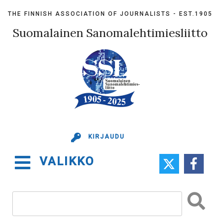
Skip
THE FINNISH ASSOCIATION OF JOURNALISTS - EST.1905
to
content
Suomalainen Sanomalehtimiesliitto
KIRJAUDU
VALIKKO