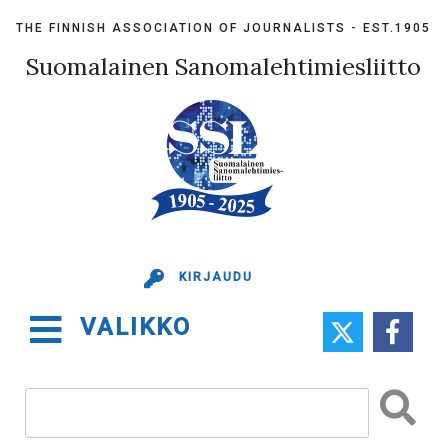
Skip
THE FINNISH ASSOCIATION OF JOURNALISTS - EST.1905
to
content
Suomalainen Sanomalehtimiesliitto
KIRJAUDU
VALIKKO