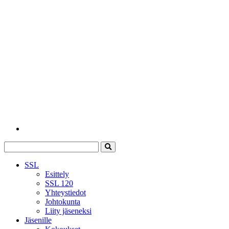
SSL
Esittely
SSL 120
Yhteystiedot
Johtokunta
Liity jäseneksi
Jäsenille