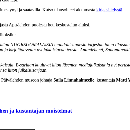
lmestynyt ja saatavilla. Katso tilausohjeet aiemmasta
kirjaesittelystä
.
irjasta Apu-lehden puolesta heti keskustelun aluksi.
iitoksiin:
kiittää NUORSUOMALAISIA mahdollisuudesta järjestää tämä tilaisuus t
an ja kirjoittaessaan nyt julkaistavaa teosta. Apumiehenä, Sanomarenki
kaisuja, B-sarjaan kuuluvat liiton jäsenten mediajulkaisut ja nyt perus
nsa liiton julkaisusarjaan.
ta Päivälehden museon johtaja
Saila Linnahalmeelle
, kustantaja
Matti Y
en ja kustantajan muistelmat