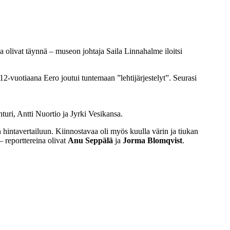
a olivat täynnä – museon johtaja Saila Linnahalme iloitsi
 12-vuotiaana Eero joutui tuntemaan ”lehtijärjestelyt”. Seurasi
ri, Antti Nuortio ja Jyrki Vesikansa.
n hintavertailuun. Kiinnostavaa oli myös kuulla värin ja tiukan
– reporttereina olivat
Anu Seppälä
ja
Jorma Blomqvist
.