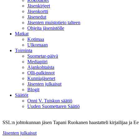
Kokoukset
Jäsenkirjeet
Jäsenkortti
Jäsenedut
Jäsenten muistotieto talteen
Ohjeita jäsenistölle
Matkat
Kotimaa
Ulkomaan
Toiminta
Suometar-päivä
Mediapiiri
Ajankohtaista
Olli-palkinnot
Kunniajäsenet
Jäsenten julkaisut
Blogit
Säätiöt
Onni V. Tuiskun säätiö
Uuden Suomettaren Säätiö
SSL:n johtokunnan jäsen Tapani Ruokanen haastatteli kirjailijaa ja Eero
Jäsenten julkaisut