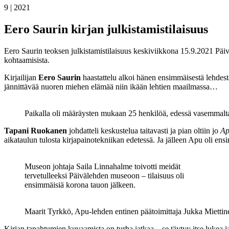
9 | 2021
Eero Saurin kirjan julkistamistilaisuus
Eero Saurin teoksen julkistamistilaisuus keskiviikkona 15.9.2021 Päivä
kohtaamisista.
Kirjailijan
Eero Saurin
haastattelu alkoi hänen ensimmäisestä lehdes
jännittävää nuoren miehen elämää niin ikään lehtien maailmassa…
Paikalla oli määräysten mukaan 25 henkilöä, edessä vasemmalta
Tapani Ruokanen
johdatteli keskustelua taitavasti ja pian oltiin jo
Ap
aikataulun tulosta kirjapainotekniikan edetessä. Ja jälleen Apu oli ens
Museon johtaja Saila Linnahalme toivotti meidät
tervetulleeksi Päivälehden museoon – tilaisuus oli
ensimmäisiä korona tauon jälkeen.
Maarit Tyrkkö, Apu-lehden entinen päätoimittaja Jukka Miettine
Kirjan tapahtumien kuvaamista on turha jatkaa – se täytyy itse lukea ja