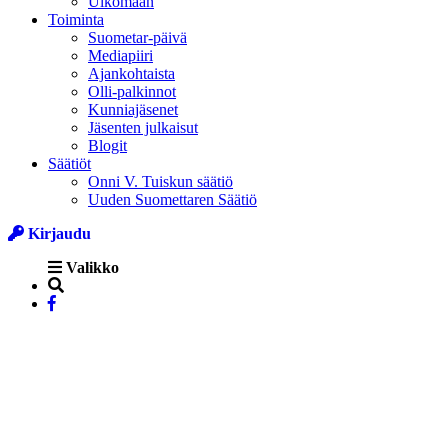
Ulkomaan
Toiminta
Suometar-päivä
Mediapiiri
Ajankohtaista
Olli-palkinnot
Kunniajäsenet
Jäsenten julkaisut
Blogit
Säätiöt
Onni V. Tuiskun säätiö
Uuden Suomettaren Säätiö
Kirjaudu
Valikko