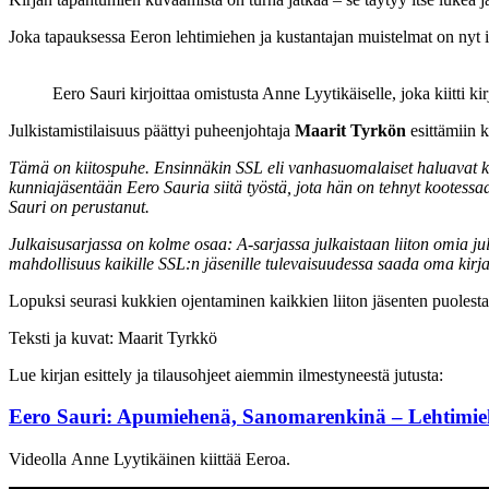
Joka tapauksessa Eeron lehtimiehen ja kustantajan muistelmat on nyt i
Eero Sauri kirjoittaa omistusta Anne Lyytikäiselle, joka kiitti k
Julkistamistilaisuus päättyi puheenjohtaja
Maarit Tyrkön
esittämiin k
Tämä on kiitospuhe. Ensinnäkin SSL eli vanhasuomalaiset haluavat 
kunniajäsentään Eero Sauria siitä työstä, jota hän on tehnyt kootessa
Sauri on perustanut.
Julkaisusarjassa on kolme osaa: A-sarjassa julkaistaan liiton omia jul
mahdollisuus kaikille SSL:n jäsenille tulevaisuudessa saada oma kirja
Lopuksi seurasi kukkien ojentaminen kaikkien liiton jäsenten puoles
Teksti ja kuvat: Maarit Tyrkkö
Lue kirjan esittely ja tilausohjeet aiemmin ilmestyneestä jutusta:
Eero Sauri: Apumiehenä, Sanomarenkinä – Lehtimieh
Videolla Anne Lyytikäinen kiittää Eeroa.