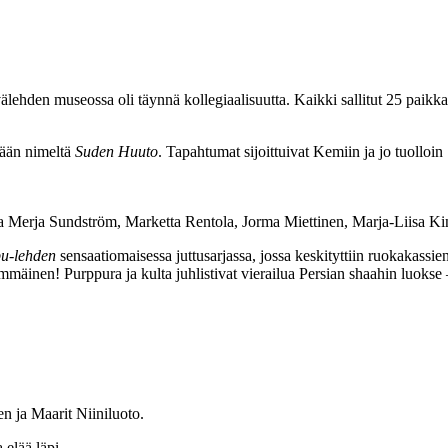
lehden museossa oli täynnä kollegiaalisuutta. Kaikki sallitut 25 paikka
tään nimeltä
Suden Huuto
. Tapahtumat sijoittuivat Kemiin ja jo tuolloin
 Merja Sundström, Marketta Rentola, Jorma Miettinen, Marja-Liisa Kintu
u-lehden
sensaatiomaisessa juttusarjassa, jossa keskityttiin ruokakassie
immäinen! Purppura ja kulta juhlistivat vierailua Persian shaahin luokse 
n ja Maarit Niiniluoto.
 elää läpi.