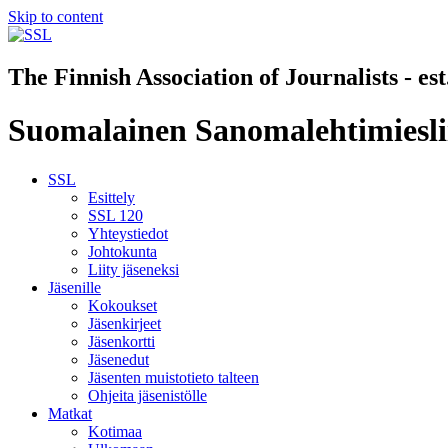
Skip to content
The Finnish Association of Journalists - es
Suomalainen Sanomalehtimiesli
SSL
Esittely
SSL 120
Yhteystiedot
Johtokunta
Liity jäseneksi
Jäsenille
Kokoukset
Jäsenkirjeet
Jäsenkortti
Jäsenedut
Jäsenten muistotieto talteen
Ohjeita jäsenistölle
Matkat
Kotimaa