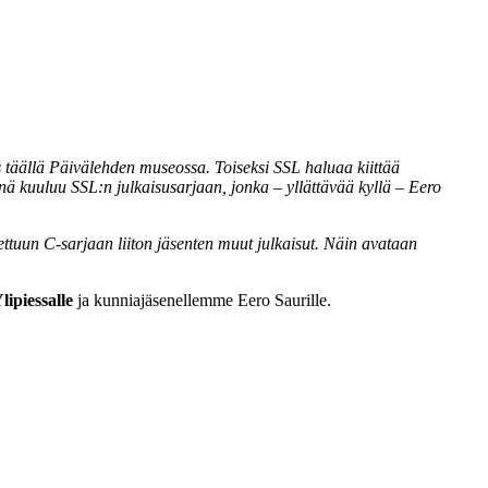
äällä Päivälehden museossa. Toiseksi SSL haluaa kiittää
nä kuuluu SSL:n julkaisusarjaan, jonka – yllättävää kyllä – Eero
tettuun C-sarjaan liiton jäsenten muut julkaisut. Näin avataan
lipiessalle
ja kunniajäsenellemme Eero Saurille.