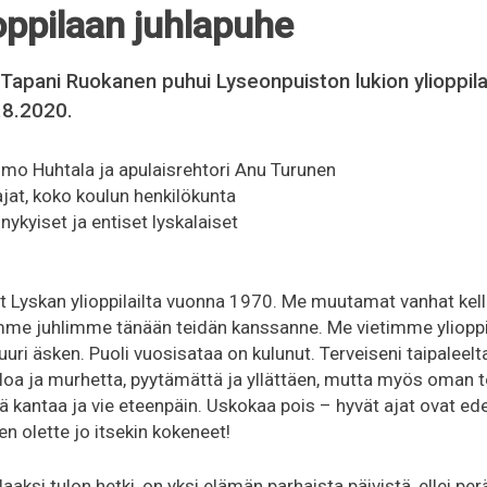
oppilaan juhlapuhe
Tapani Ruokanen puhui Lyseonpuiston lukion ylioppil
.8.2020.
smo Huhtala ja apulaisrehtori Anu Turunen
ajat, koko koulun henkilökunta
 nykyiset ja entiset lyskalaiset
set Lyskan ylioppilailta vuonna 1970. Me muutamat vanhat kel
amme juhlimme tänään teidän kanssanne. Me vietimme ylioppi
juuri äsken. Puoli vuosisataa on kulunut. Terveiseni taipaleelta
, iloa ja murhetta, pyytämättä ja yllättäen, mutta myös oman 
 kantaa ja vie eteenpäin. Uskokaa pois – hyvät ajat ovat e
en olette jo itsekin kokeneet!
aaksi tulon hetki, on yksi elämän parhaista päivistä, ellei per