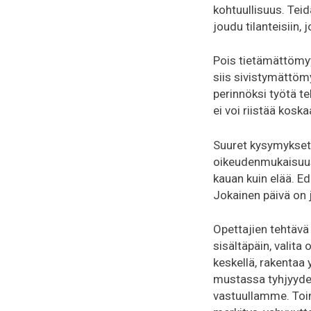
kohtuullisuus. Teid
joudu tilanteisiin, 
Pois tietämättömyy
siis sivistymättöm
perinnöksi työtä te
ei voi riistää kosk
Suuret kysymykset 
oikeudenmukaisuus,
kauan kuin elää. Ed
Jokainen päivä on 
Opettajien tehtävä 
sisältäpäin, valita
keskellä, rakentaa
mustassa tyhjyydes
vastuullamme. Toim