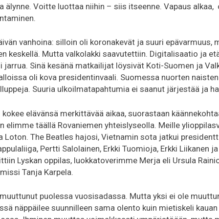
ja älynne. Voitte luottaa niihin – siis itseenne. Vapaus alkaa
entaminen.
ivän vanhoina: silloin oli koronakevät ja suuri epävarmuus,
en keskellä. Mutta valkolakki saavutettiin. Digitalisaatio ja e
i jarrua. Sinä kesänä matkailijat löysivät Koti-Suomen ja Val
alloissa oli kova presidentinvaali. Suomessa nuorten naisten 
luppeja. Suuria ulkoilmatapahtumia ei saanut järjestää ja halai
i kokee elävänsä merkittävää aikaa, suorastaan käännekohta
n elimme täällä Rovaniemen yhteislyseolla. Meille ylioppilas
a Loton. The Beatles hajosi, Vietnamin sota jatkui presidentt
ppulaliiga, Pertti Salolainen, Erkki Tuomioja, Erkki Liikanen 
ttiin Lyskan oppilas, luokkatoverimme Merja eli Ursula Rain
 missi Tanja Karpela.
muuttunut puolessa vuosisadassa. Mutta yksi ei ole muuttunu
sä näppäilee suunnilleen sama olento kuin mietiskeli kauan 