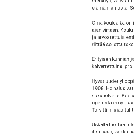
merkitys, vahvuutta
elämän lahjasta! S
Oma kouluaika on jo
ajan virtaan. Koul
ja arvostettuja enti
riittää se, että tek
Erityisen kunnian j
kaiverrettuina: pr
Hyvät uudet ylioppi
1908. He halusivat 
sukupolvelle. Koulu
opetusta ei syrjäseu
Tarvittiin lujaa ta
Uskalla luottaa tu
ihmiseen, vaikka p