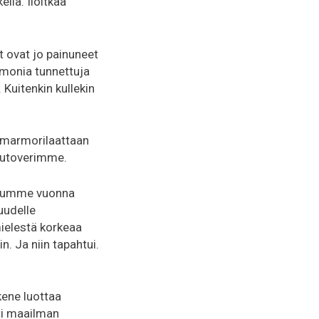
llä. Iloitkaa
t ovat jo painuneet
 monia tunnettuja
. Kuitenkin kullekin
a marmorilaattaan
ulutoverimme.
ulumme vuonna
uudelle
mielestä korkeaa
n. Ja niin tapahtui.
kene luottaa
ti maailman