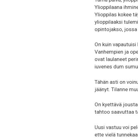
Ylioppilaana ihmin
Ylioppilas kokee t
ylioppilaaksi tulem
opintojakso, jossa
On kuin vapautuisi
Vanhempien ja opet
ovat laulaneet peri
iuvenes dum sumus
Tähän asti on voinu
jäänyt. Tilanne mu
On kyettävä jousta
tahtoo saavuttaa ta
Uusi vastuu voi pelo
ette vielä tunneka