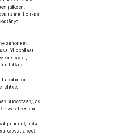
sen jälkeen.
va tunne. Iloitkaa
 kestänyt
mme sanoneet.
sa. Ylioppilaat
eamus igitur,
me tulta.
)
iitä mihin on
e lähtee.
ään uudestaan, jos
tie vie eteenpäin.
at ja uudet, joita
na kasvattaneet,