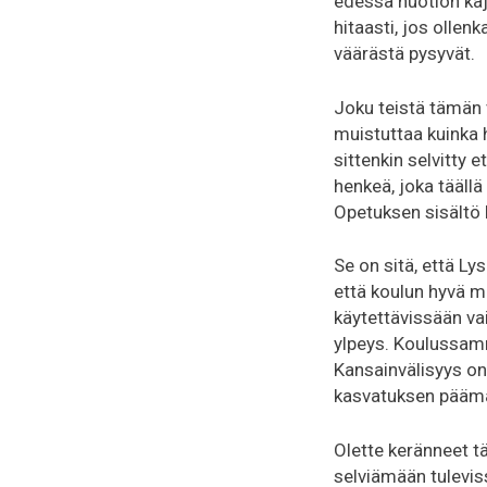
edessä nuotion ka
hitaasti, jos olle
väärästä pysyvät.
Joku teistä tämän 
muistuttaa kuinka 
sittenkin selvitty 
henkeä, joka täällä 
Opetuksen sisältö 
Se on sitä, että Ly
että koulun hyvä ma
käytettävissään va
ylpeys. Koulussamm
Kansainvälisyys on
kasvatuksen päämää
Olette keränneet tä
selviämään tuleviss