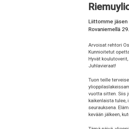
Riemuyli
Liittomme jäsen 
Rovaniemellä 29
Arvoisat rehtori O
Kunnioitetut opett
Hyvät koulutoverit,
Juhlavieraat!
Tuon teille tervei
ylioppilaslakeiss
vuotta sitten. Siis 
kaikenlaista tulee
seurauksena. Elämä
kevään jälkeen, kut
Tämä päivä, ylioppil