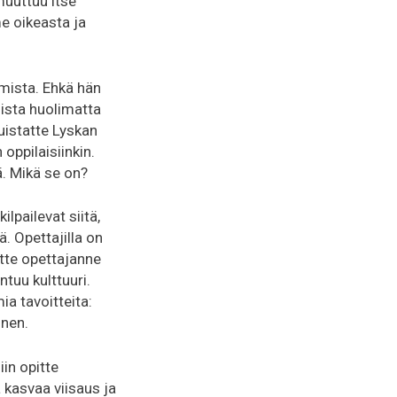
uuttuu itse
me oikeasta ja
umista. Ehkä hän
ista huolimatta
Muistatte Lyskan
 oppilaisiinkin.
ä. Mikä se on?
lpailevat siitä,
. Opettajilla on
ette opettajanne
tuu kulttuuri.
a tavoitteita:
inen.
iin opitte
ä kasvaa viisaus ja