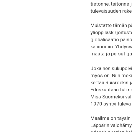
tietonne, taitonne 
tulevaisuuden rak
Muistatte tämän pä
ylioppilaskirjoitust
globalisaatio paino
kapinoitiin. Yhdysv
maata ja persut gal
Jokainen sukupolv
myös on. Niin meki
kertaa Ruisrockin j
Eduskuntaan tuli na
Miss Suomeksi vali
1970 syntyi tuleva
Maailma on täysin 
Läppärin valohämys