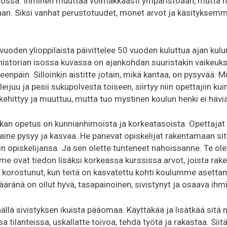
jossa. Ihminen muuttaa voimakkaasti ympäristöään, mutta m
nkaan. Siksi vanhat perustotuudet, monet arvot ja käsityksem
vuoden ylioppilaista päivittelee 50 vuoden kuluttua ajan kul
historian isossa kuvassa on ajankohdan suuristakin vaikeuks
eteenpäin. Silloinkin aistitte jotain, mikä kantaa, on pysyvää. 
leijuu ja pesii sukupolvesta toiseen, siirtyy niin opettajiin kuin
kehittyy ja muuttuu, mutta tuo mystinen koulun henki ei hävi
skan opetus on kunnianhimoista ja korkeatasoista. Opettajat ki
ine pysyy ja kasvaa. He panevat opiskelijat rakentamaan sitä
in opiskelijansa. Ja sen olette tunteneet nahoissanne. Te ol
e ovat tiedon lisäksi korkeassa kurssissa arvot, joista raken
 korostunut, kun teitä on kasvatettu kohti koulumme asettami
ränä on ollut hyvä, tasapainoinen, sivistynyt ja osaava ihm
ällä sivistyksen ikuista pääomaa. Käyttäkää ja lisätkää sitä n
a tilanteissa, uskallatte toivoa, tehdä työtä ja rakastaa. Siit