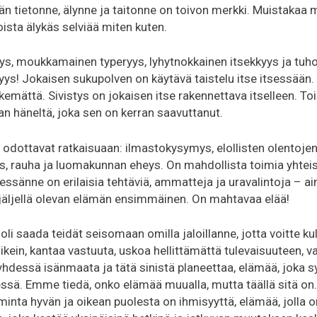
än tietonne, älynne ja taitonne on toivon merkki. Muistakaa m
joista älykäs selviää miten kuten.
s, moukkamainen typeryys, lyhytnokkainen itsekkyys ja tuhoi
yys! Jokaisen sukupolven on käytävä taistelu itse itsessään.
kemättä. Sivistys on jokaisen itse rakennettava itselleen. Toi
aan häneltä, joka sen on kerran saavuttanut.
odottavat ratkaisuaan: ilmastokysymys, elollisten olentojen
 rauha ja luomakunnan eheys. On mahdollista toimia yhteise
essänne on erilaisia tehtäviä, ammatteja ja uravalintoja – ain
jäljellä olevan elämän ensimmäinen. On mahtavaa elää!
oli saada teidät seisomaan omilla jaloillanne, jotta voitte ku
 oikein, kantaa vastuuta, uskoa hellittämättä tulevaisuuteen, v
 yhdessä isänmaata ja tätä sinistä planeettaa, elämää, joka s
sä. Emme tiedä, onko elämää muualla, mutta täällä sitä on.
inta hyvän ja oikean puolesta on ihmisyyttä, elämää, jolla on