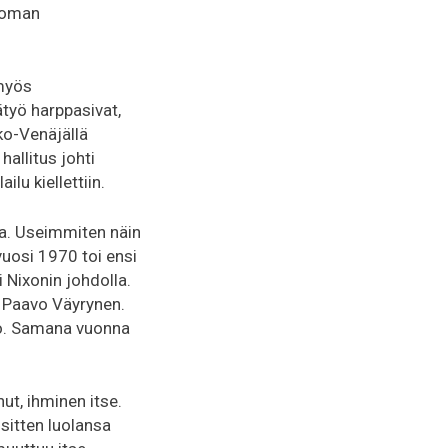
, oman
 myös
tätyö harppasivat,
ko-Venäjällä
hallitus johti
lu kiellettiin.
a. Useimmiten näin
vuosi 1970 toi ensi
i Nixonin johdolla.
ja Paavo Väyrynen.
io. Samana vuonna
t, ihminen itse.
sitten luolansa