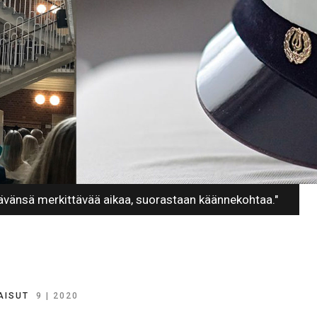
ävänsä merkittävää aikaa, suorastaan käännekohtaa."
AISUT
9 | 2020