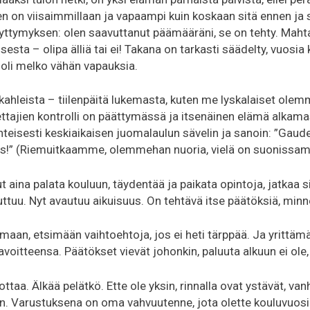
en on viisaimmillaan ja vapaampi kuin koskaan sitä ennen ja 
äyttymyksen: olen saavuttanut päämääräni, se on tehty. Mahta
isesta – olipa älliä tai ei! Takana on tarkasti säädelty, vuosia
 oli melko vähän vapauksia.
 kahleista – tiilenpäitä lukemasta, kuten me lyskalaiset ole
tajien kontrolli on päättymässä ja itsenäinen elämä alkamas
nteisesti keskiaikaisen juomalaulun sävelin ja sanoin: ”Gaud
!” (
Riemuitkaamme, olemmehan nuoria, vielä on suonissam
t aina palata kouluun, täydentää ja paikata opintoja, jatkaa s
uttuu. Nyt avautuu aikuisuus. On tehtävä itse päätöksiä, minn
maan, etsimään vaihtoehtoja, jos ei heti tärppää. Ja yrittäm
voitteensa. Päätökset vievät johonkin, paluuta alkuun ei ole, 
ttaa. Älkää pelätkö. Ette ole yksin, rinnalla ovat ystävät, vanh
an. Varustuksena on oma vahvuutenne, jota olette kouluvuosi