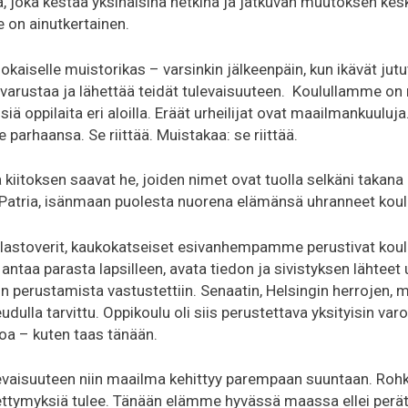
, joka kestää yksinäisinä hetkinä ja jatkuvan muutoksen keske
e on ainutkertainen.
kaiselle muistorikas – varsinkin jälkeenpäin, kun ikävät jutu
u varustaa ja lähettää teidät tulevaisuuteen. Koulullamme on
siä oppilaita eri aloilla. Eräät urheilijat ovat maailmankuuluja
ee parhaansa. Se riittää. Muistakaa: se riittää.
a kiitoksen saavat he, joiden nimet ovat tuolla selkäni takan
o Patria, isänmaan puolesta nuorena elämänsä uhranneet ko
lastoverit, k
aukokatseiset esivanhempamme perustivat ko
antaa parasta lapsilleen, avata tiedon ja sivistyksen lähteet 
n perustamista vastustettiin. Senaatin, Helsingin herrojen, 
dulla tarvittu. Oppikoulu oli siis perustettava yksityisin varoi
htoa – kuten taas tänään.
levaisuuteen niin maailma kehittyy parempaan suuntaan. Roh
ettymyksiä tulee. Tänään elämme hyvässä maassa ellei perä