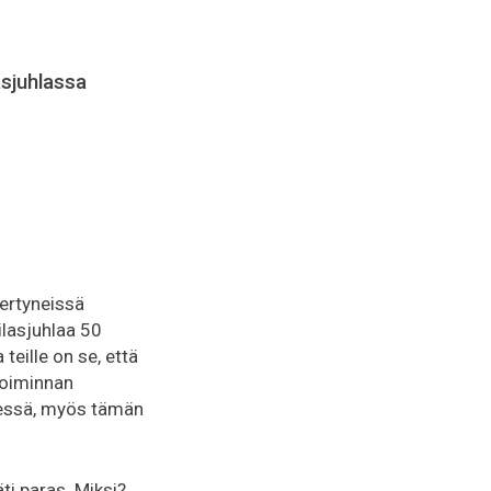
asjuhlassa
lertyneissä
lasjuhlaa 50
 teille on se, että
toiminnan
dessä, myös tämän
äti paras. Miksi?