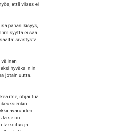
yös, että viisas ei
sa pahanilkisyys,
 Ihmisyyttä ei saa
saalta: sivistystä
 välinen
ksi hyväksi niin
a jotain uutta.
lkea itse, ohjautua
aikeuksienkin
ykkii avaruuden
 Ja se on
 tarkoitus ja