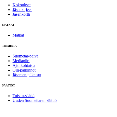
Kokoukset
Jäsenkirjeet
Jäsenkortti
MATKAT
Matkat
TOIMINTA
Suometar-päivä
Mediapiiri
Ajankohtaista
Olli-palkinnot
Jäsenten julkaisut
SÄÄTIÖT
Tuisku-säätiö
Uuden Suomettaren Säätiö