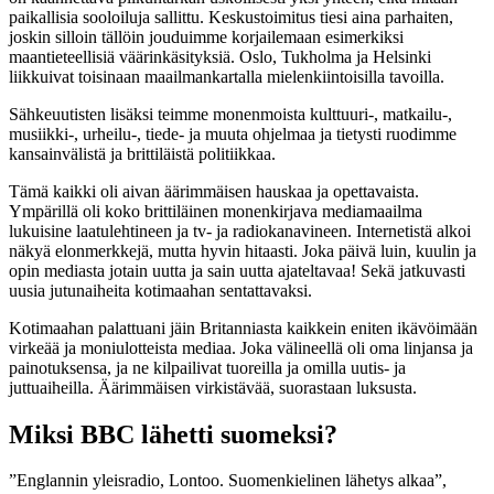
paikallisia sooloiluja sallittu. Keskustoimitus tiesi aina parhaiten,
joskin silloin tällöin jouduimme korjailemaan esimerkiksi
maantieteellisiä väärinkäsityksiä. Oslo, Tukholma ja Helsinki
liikkuivat toisinaan maailmankartalla mielenkiintoisilla tavoilla.
Sähkeuutisten lisäksi teimme monenmoista kulttuuri-, matkailu-,
musiikki-, urheilu-, tiede- ja muuta ohjelmaa ja tietysti ruodimme
kansainvälistä ja brittiläistä politiikkaa.
Tämä kaikki oli aivan äärimmäisen hauskaa ja opettavaista.
Ympärillä oli koko brittiläinen monenkirjava mediamaailma
lukuisine laatulehtineen ja tv- ja radiokanavineen. Internetistä alkoi
näkyä elonmerkkejä, mutta hyvin hitaasti. Joka päivä luin, kuulin ja
opin mediasta jotain uutta ja sain uutta ajateltavaa! Sekä jatkuvasti
uusia jutunaiheita kotimaahan sentattavaksi.
Kotimaahan palattuani jäin Britanniasta kaikkein eniten ikävöimään
virkeää ja moniulotteista mediaa. Joka välineellä oli oma linjansa ja
painotuksensa, ja ne kilpailivat tuoreilla ja omilla uutis- ja
juttuaiheilla. Äärimmäisen virkistävää, suorastaan luksusta.
Miksi BBC lähetti suomeksi?
”Englannin yleisradio, Lontoo. Suomenkielinen lähetys alkaa”,