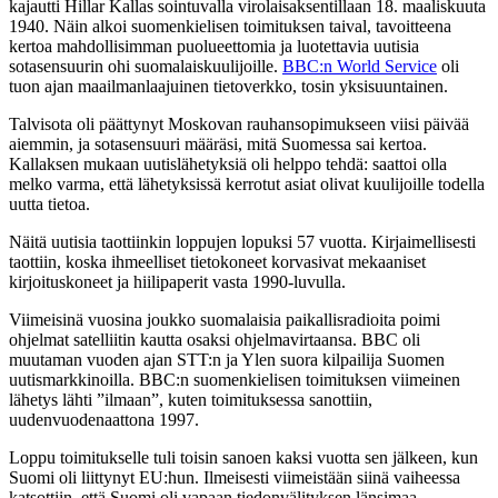
kajautti Hillar Kallas sointuvalla virolaisaksentillaan 18. maaliskuuta
1940. Näin alkoi suomenkielisen toimituksen taival, tavoitteena
kertoa mahdollisimman puolueettomia ja luotettavia uutisia
sotasensuurin ohi suomalaiskuulijoille.
BBC:n World Service
oli
tuon ajan maailmanlaajuinen tietoverkko, tosin yksisuuntainen.
Talvisota oli päättynyt Moskovan rauhansopimukseen viisi päivää
aiemmin, ja sotasensuuri määräsi, mitä Suomessa sai kertoa.
Kallaksen mukaan uutislähetyksiä oli helppo tehdä: saattoi olla
melko varma, että lähetyksissä kerrotut asiat olivat kuulijoille todella
uutta tietoa.
Näitä uutisia taottiinkin loppujen lopuksi 57 vuotta. Kirjaimellisesti
taottiin, koska ihmeelliset tietokoneet korvasivat mekaaniset
kirjoituskoneet ja hiilipaperit vasta 1990-luvulla.
Viimeisinä vuosina joukko suomalaisia paikallisradioita poimi
ohjelmat satelliitin kautta osaksi ohjelmavirtaansa. BBC oli
muutaman vuoden ajan STT:n ja Ylen suora kilpailija Suomen
uutismarkkinoilla. BBC:n suomenkielisen toimituksen viimeinen
lähetys lähti ”ilmaan”, kuten toimituksessa sanottiin,
uudenvuodenaattona 1997.
Loppu toimitukselle tuli toisin sanoen kaksi vuotta sen jälkeen, kun
Suomi oli liittynyt EU:hun. Ilmeisesti viimeistään siinä vaiheessa
katsottiin, että Suomi oli vapaan tiedonvälityksen länsimaa.