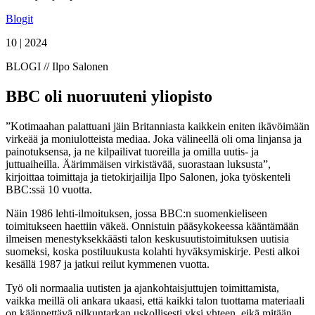
Blogit
10 | 2024
BLOGI // Ilpo Salonen
BBC oli nuoruuteni yliopisto
”Kotimaahan palattuani jäin Britanniasta kaikkein eniten ikävöimään
virkeää ja moniulotteista mediaa. Joka välineellä oli oma linjansa ja
painotuksensa, ja ne kilpailivat tuoreilla ja omilla uutis- ja
juttuaiheilla. Äärimmäisen virkistävää, suorastaan luksusta”,
kirjoittaa toimittaja ja tietokirjailija Ilpo Salonen, joka työskenteli
BBC:ssä 10 vuotta.
Näin 1986 lehti-ilmoituksen, jossa BBC:n suomenkieliseen
toimitukseen haettiin väkeä. Onnistuin pääsykokeessa kääntämään
ilmeisen menestyksekkäästi talon keskusuutistoimituksen uutisia
suomeksi, koska postiluukusta kolahti hyväksymiskirje. Pesti alkoi
kesällä 1987 ja jatkui reilut kymmenen vuotta.
Työ oli normaalia uutisten ja ajankohtaisjuttujen toimittamista,
vaikka meillä oli ankara ukaasi, että kaikki talon tuottama materiaali
on käännettävä pilkuntarkan uskollisesti yksi yhteen, eikä mitään