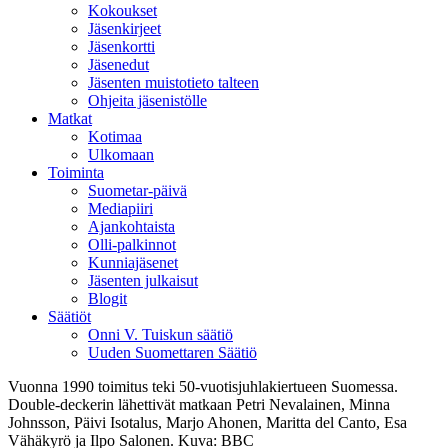
Kokoukset
Jäsenkirjeet
Jäsenkortti
Jäsenedut
Jäsenten muistotieto talteen
Ohjeita jäsenistölle
Matkat
Kotimaa
Ulkomaan
Toiminta
Suometar-päivä
Mediapiiri
Ajankohtaista
Olli-palkinnot
Kunniajäsenet
Jäsenten julkaisut
Blogit
Säätiöt
Onni V. Tuiskun säätiö
Uuden Suomettaren Säätiö
Vuonna 1990 toimitus teki 50-vuotisjuhlakiertueen Suomessa.
Double-deckerin lähettivät matkaan Petri Nevalainen, Minna
Johnsson, Päivi Isotalus, Marjo Ahonen, Maritta del Canto, Esa
Vähäkyrö ja Ilpo Salonen. Kuva: BBC