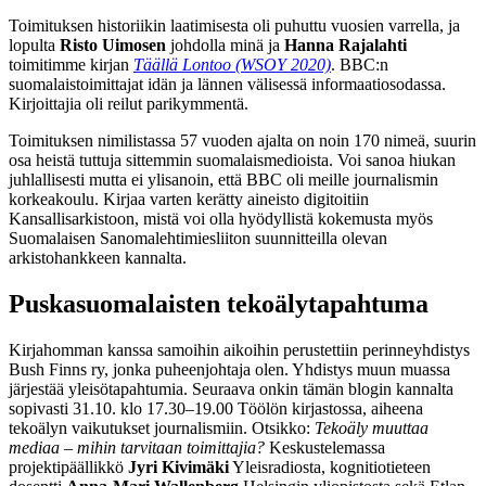
Toimituksen historiikin laatimisesta oli puhuttu vuosien varrella, ja
lopulta
Risto Uimosen
johdolla minä ja
Hanna Rajalahti
toimitimme kirjan
Täällä Lontoo (WSOY 2020)
. BBC:n
suomalaistoimittajat idän ja lännen välisessä informaatiosodassa.
Kirjoittajia oli reilut parikymmentä.
Toimituksen nimilistassa 57 vuoden ajalta on noin 170 nimeä, suurin
osa heistä tuttuja sittemmin suomalaismedioista. Voi sanoa hiukan
juhlallisesti mutta ei ylisanoin, että BBC oli meille journalismin
korkeakoulu. Kirjaa varten kerätty aineisto digitoitiin
Kansallisarkistoon, mistä voi olla hyödyllistä kokemusta myös
Suomalaisen Sanomalehtimiesliiton suunnitteilla olevan
arkistohankkeen kannalta.
Puskasuomalaisten tekoälytapahtuma
Kirjahomman kanssa samoihin aikoihin perustettiin perinneyhdistys
Bush Finns ry, jonka puheenjohtaja olen. Yhdistys muun muassa
järjestää yleisötapahtumia. Seuraava onkin tämän blogin kannalta
sopivasti 31.10. klo 17.30–19.00 Töölön kirjastossa, aiheena
tekoälyn vaikutukset journalismiin. Otsikko:
Tekoäly muuttaa
mediaa – mihin tarvitaan toimittajia?
Keskustelemassa
projektipäällikkö
Jyri Kivimäki
Yleisradiosta, kognitiotieteen