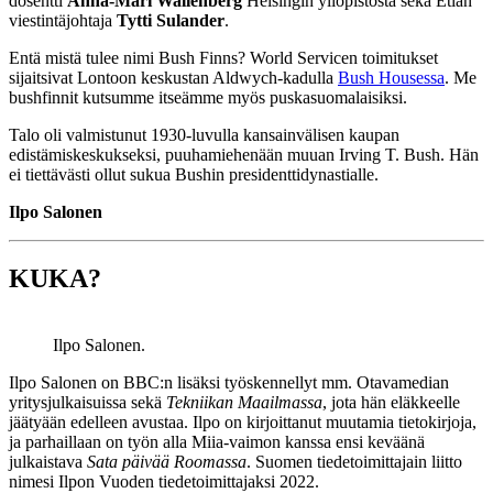
dosentti
Anna-Mari Wallenberg
Helsingin yliopistosta sekä Etlan
viestintäjohtaja
Tytti Sulander
.
Entä mistä tulee nimi Bush Finns? World Servicen toimitukset
sijaitsivat Lontoon keskustan Aldwych-kadulla
Bush Housessa
. Me
bushfinnit kutsumme itseämme myös puskasuomalaisiksi.
Talo oli valmistunut 1930-luvulla kansainvälisen kaupan
edistämiskeskukseksi, puuhamiehenään muuan Irving T. Bush. Hän
ei tiettävästi ollut sukua Bushin presidenttidynastialle.
Ilpo Salonen
KUKA?
Ilpo Salonen.
Ilpo Salonen on BBC:n lisäksi työskennellyt mm. Otavamedian
yritysjulkaisuissa sekä
Tekniikan Maailmassa
, jota hän eläkkeelle
jäätyään edelleen avustaa. Ilpo on kirjoittanut muutamia tietokirjoja,
ja parhaillaan on työn alla Miia-vaimon kanssa ensi keväänä
julkaistava
Sata päivää Roomassa
. Suomen tiedetoimittajain liitto
nimesi Ilpon Vuoden tiedetoimittajaksi 2022.