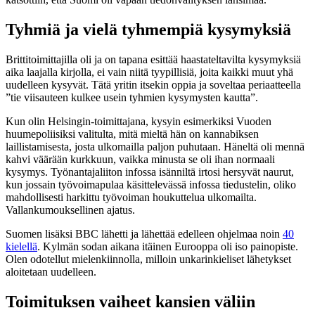
Tyhmiä ja vielä tyhmempiä kysymyksiä
Brittitoimittajilla oli ja on tapana esittää haastateltavilta kysymyksiä
aika laajalla kirjolla, ei vain niitä tyypillisiä, joita kaikki muut yhä
uudelleen kysyvät. Tätä yritin itsekin oppia ja soveltaa periaatteella
”tie viisauteen kulkee usein tyhmien kysymysten kautta”.
Kun olin Helsingin-toimittajana, kysyin esimerkiksi Vuoden
huumepoliisiksi valitulta, mitä mieltä hän on kannabiksen
laillistamisesta, josta ulkomailla paljon puhutaan. Häneltä oli mennä
kahvi väärään kurkkuun, vaikka minusta se oli ihan normaali
kysymys. Työnantajaliiton infossa isänniltä irtosi hersyvät naurut,
kun jossain työvoimapulaa käsittelevässä infossa tiedustelin, oliko
mahdollisesti harkittu työvoiman houkuttelua ulkomailta.
Vallankumouksellinen ajatus.
Suomen lisäksi BBC lähetti ja lähettää edelleen ohjelmaa noin
40
kielellä
. Kylmän sodan aikana itäinen Eurooppa oli iso painopiste.
Olen odotellut mielenkiinnolla, milloin unkarinkieliset lähetykset
aloitetaan uudelleen.
Toimituksen vaiheet kansien väliin