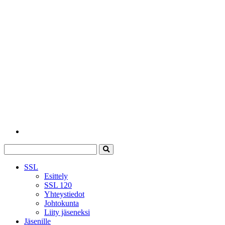
SSL
Esittely
SSL 120
Yhteystiedot
Johtokunta
Liity jäseneksi
Jäsenille