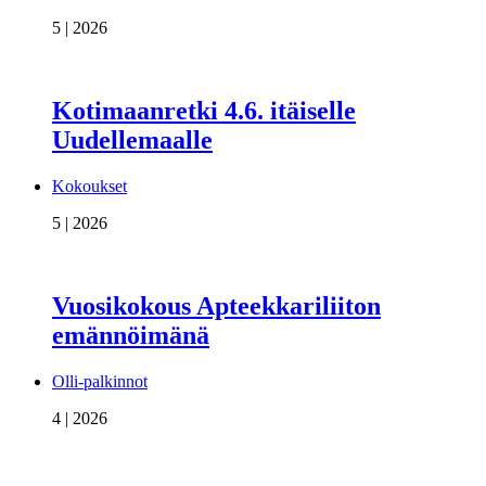
5 | 2026
Kotimaanretki 4.6. itäiselle
Uudellemaalle
Kokoukset
5 | 2026
Vuosikokous Apteekkariliiton
emännöimänä
Olli-palkinnot
4 | 2026