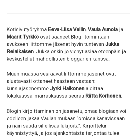
Kotisivutyöryhmä
Eeva-Liisa Vallin
,
Vaula Aunola
ja
Maarit Tyrkkö
ovat saaneet Blogi-toimintaan
avukseen liittomme jäsenet hyvin tuntevan
Jukka
Reinikaisen
. Jukka onkin jo vienyt asiaa eteenpäin ja
keskustellut mahdollisten bloggarien kanssa.
Muun muassa seuraavat liittomme jäsenet ovat
alustavasti ottaneet haasteen vastaan:
kunniajäsenemme
Jyrki Haikonen
aloittaa
lokakuussa, marraskuussa seuraa
Riitta Korhonen
.
Blogin kirjoittaminen on jäsenetu, omaa blogiaan voi
edelleen jakaa Vaulan mukaan ”omissa kanavissaan
ja näin saada sille lisää lukijoita”. Kirjoittelun
käynnistyttyä, ja jos ajankohtaista tarjontaa tulee