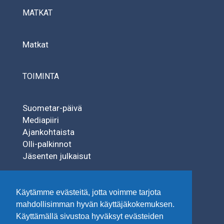
MATKAT
Matkat
TOIMINTA
Suometar-päivä
Mediapiiri
Ajankohtaista
Olli-palkinnot
Jäsenten julkaisut
SÄÄTIÖT
Käytämme evästeitä, jotta voimme tarjota
mahdollisimman hyvän käyttäjäkokemuksen.
Käyttämällä sivustoa hyväksyt evästeiden
Tuisku-säätiö