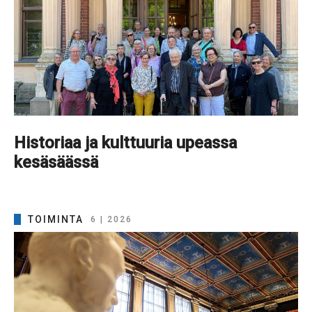
Historiaa ja kulttuuria upeassa
kesäsäässä
TOIMINTA
6 | 2026