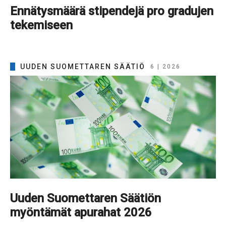
Ennätysmäärä stipendejä pro gradujen
tekemiseen
UUDEN SUOMETTAREN SÄÄTIÖ
6 | 2026
Uuden Suomettaren Säätiön
myöntämät apurahat 2026