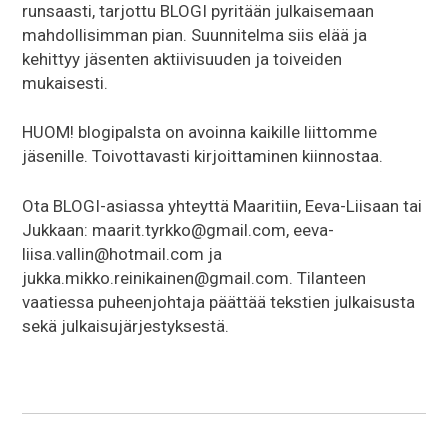
runsaasti, tarjottu BLOGI pyritään julkaisemaan
mahdollisimman pian. Suunnitelma siis elää ja
kehittyy jäsenten aktiivisuuden ja toiveiden
mukaisesti.
HUOM! blogipalsta on avoinna kaikille liittomme
jäsenille. Toivottavasti kirjoittaminen kiinnostaa.
Ota BLOGI-asiassa yhteyttä Maaritiin, Eeva-Liisaan tai
Jukkaan: maarit.tyrkko@gmail.com, eeva-
liisa.vallin@hotmail.com ja
jukka.mikko.reinikainen@gmail.com. Tilanteen
vaatiessa puheenjohtaja päättää tekstien julkaisusta
sekä julkaisujärjestyksestä.