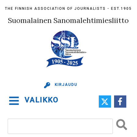
Skip
THE FINNISH ASSOCIATION OF JOURNALISTS - EST.1905
to
content
Suomalainen Sanomalehtimiesliitto
KIRJAUDU
VALIKKO