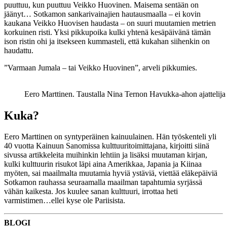
puuttuu, kun puuttuu Veikko Huovinen. Maisema sentään on
jäänyt… Sotkamon sankarivainajien hautausmaalla – ei kovin
kaukana Veikko Huovisen haudasta – on suuri muutamien metrien
korkuinen risti. Yksi pikkupoika kulki yhtenä kesäpäivänä tämän
ison ristin ohi ja itsekseen kummasteli, että kukahan siihenkin on
haudattu.
”Varmaan Jumala – tai Veikko Huovinen”, arveli pikkumies.
Eero Marttinen. Taustalla Nina Ternon Havukka-ahon ajattelija 
Kuka?
Eero Marttinen on syntyperäinen kainuulainen. Hän työskenteli yli
40 vuotta Kainuun Sanomissa kulttuuritoimittajana, kirjoitti siinä
sivussa artikkeleita muihinkin lehtiin ja lisäksi muutaman kirjan,
kulki kulttuurin risukot läpi aina Amerikkaa, Japania ja Kiinaa
myöten, sai maailmalta muutamia hyviä ystäviä, viettää eläkepäiviä
Sotkamon rauhassa seuraamalla maailman tapahtumia syrjässä
vähän kaikesta. Jos kuulee sanan kulttuuri, irrottaa heti
varmistimen…ellei kyse ole Pariisista.
BLOGI