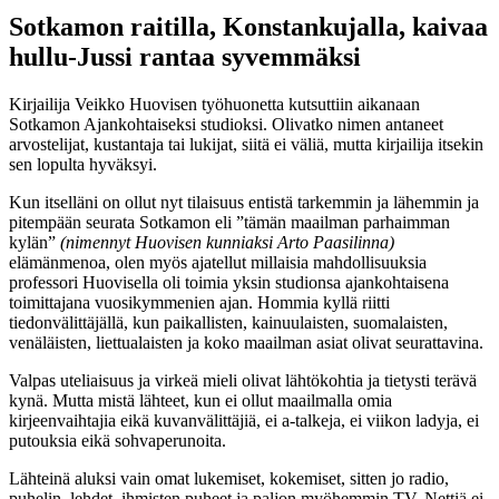
Sotkamon raitilla, Konstankujalla, kaivaa
hullu-Jussi rantaa syvemmäksi
Kirjailija Veikko Huovisen työhuonetta kutsuttiin aikanaan
Sotkamon Ajankohtaiseksi studioksi. Olivatko nimen antaneet
arvostelijat, kustantaja tai lukijat, siitä ei väliä, mutta kirjailija itsekin
sen lopulta hyväksyi.
Kun itselläni on ollut nyt tilaisuus entistä tarkemmin ja lähemmin ja
pitempään seurata Sotkamon eli ”tämän maailman parhaimman
kylän”
(nimennyt Huovisen kunniaksi Arto Paasilinna)
elämänmenoa, olen myös ajatellut millaisia mahdollisuuksia
professori Huovisella oli toimia yksin studionsa ajankohtaisena
toimittajana vuosikymmenien ajan. Hommia kyllä riitti
tiedonvälittäjällä, kun paikallisten, kainuulaisten, suomalaisten,
venäläisten, liettualaisten ja koko maailman asiat olivat seurattavina.
Valpas uteliaisuus ja virkeä mieli olivat lähtökohtia ja tietysti terävä
kynä. Mutta mistä lähteet, kun ei ollut maailmalla omia
kirjeenvaihtajia eikä kuvanvälittäjiä, ei a-talkeja, ei viikon ladyja, ei
putouksia eikä sohvaperunoita.
Lähteinä aluksi vain omat lukemiset, kokemiset, sitten jo radio,
puhelin, lehdet, ihmisten puheet ja paljon myöhemmin TV. Nettiä ei