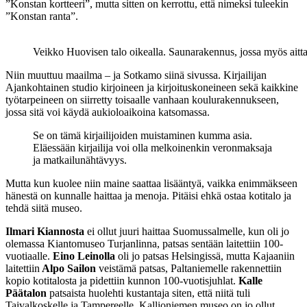
”Konstan kortteeri”, mutta sitten on kerrottu, että nimeksi tuleekin
”Konstan ranta”.
Veikko Huovisen talo oikealla. Saunarakennus, jossa myös aitt
Niin muuttuu maailma – ja Sotkamo siinä sivussa. Kirjailijan
Ajankohtainen studio kirjoineen ja kirjoituskoneineen sekä kaikkine
työtarpeineen on siirretty toisaalle vanhaan koulurakennukseen,
jossa sitä voi käydä aukioloaikoina katsomassa.
Se on tämä kirjailijoiden muistaminen kumma asia.
Eläessään kirjailija voi olla melkoinenkin veronmaksaja
ja matkailunähtävyys.
Mutta kun kuolee niin maine saattaa lisääntyä, vaikka enimmäkseen
hänestä on kunnalle haittaa ja menoja. Pitäisi ehkä ostaa kotitalo ja
tehdä siitä museo.
Ilmari Kiannosta
ei ollut juuri haittaa Suomussalmelle, kun oli jo
olemassa Kiantomuseo Turjanlinna, patsas sentään laitettiin 100-
vuotiaalle.
Eino Leinolla
oli jo patsas Helsingissä, mutta Kajaaniin
laitettiin
Alpo Sailon
veistämä patsas, Paltaniemelle rakennettiin
kopio kotitalosta ja pidettiin kunnon 100-vuotisjuhlat.
Kalle
Päätalon
patsaista huolehti kustantaja siten, että niitä tuli
Taivalkoskelle ja Tampereelle. Kallioniemen museo on jo ollut