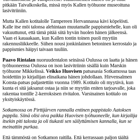
pitkään Taivalkoskella, missä myös Kallen työhuone museoituna
lasivitriiniin.
Mutta Kallen kotitalolle Tampereen Hervannassa kävi köpelösti.
Kalle itse möi talonsa alehintaan muutamalle pappismiehelle, kun oli
vakuuttunut, että tämä pitää siitä hyvän huolen hänen jälkeensä.
Vaan ei kauaakaan, kun Kallen tontin toinen puoli myytiin
rakennusliikkeelle. Siihen nousi jonkinlainen betoninen kerrostalo ja
pappismies häipyi taivaan tuuliin.
Paavo Rintalan
nuoruudentalon seinässä Oulussa on laatta ja hänen
työhuoneensa Oulussa on ison lasivitriinin sisällä kuin Marskin
työhuone Mikkelissä.
Veikko Huovisen
patsasasia Sotkamossa taas
hoidettiin jo kirjailijan elinaikana hänen johdollaan. Hirvensalmen
Konsta-patsas paljastettiin vuonna 1989. Kotitalo oli myytävä, kun
kunta ei sitä jaksanut ostaa ja niin se myytiin eniten tarjoavalle, joka
rakentaa tontille 2-kerroksisen rivitalon. Varsinainen kotitalo on
yksityiskäytössä.
Sotkamossa on Pirttijärven rannalla entinen pappistalo Aatoksen
pappila. Siinä olisi oiva paikka Huovisen työhuoneelle, kun kirjailija
itsekin piti talosta ja oli tiukasti sen säilyttämisen kannalla, kun se
meinattiin purkaa.
Että tämmöstä on Sotkamon raitilla. Että kerrassaan paljon täältä