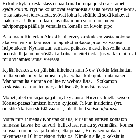
Ei kulje kylän keskustassa enää koiralaumoja, joista saisi aihetta
kylän koiriin
. Nyt ne koirat ovat semmoisia sisällä olevia tepsukoita,
jotka katsovat televisiota, syövät lohta ja sisäfilettä sekä kulkevat
lääkärissä. Ulkona ollaan, jos ollaan niin silloin punainen
talvipomppa päällä ja vertaillaan, kenellä on kivoin pipo.
Aikoinaan Rinteelän Aleksi istui terveyskeskuksen vastaanotossa
äkäisen lentsun kourissa nuhapuikot nokassa ja sai vaivaansa
helpotuksen. Nyt istutaan samassa paikassa maskit kasvoilla kuin
pecosbillit ja junanryöstäjät aikoinaan, ettei tiedä, jos vaikka tuttu tai
muu vihamies istuisi vieressä.
Kylän keskusta on päivisin kiireinen kuin New Yorkin Manhattan,
mutta yöaikaan yhtä pimeä ja yhtä vähän kulkijoita, mitä näkee
Manhattanilta suorana on line tv-webmailista. – Sotkamon
keskustaan ei muuten näe, ellei itse käy kurkistamassa.
Monet jäljet on kirjailija jättänyt kyläänsä. Hirvensalmella seisoo
Konsta-patsas lumisen hirven kyljessä. Ja kun insiderina (vrt.
outsider) katsoo sinisiä vaaroja, miettii heti
sinisiä ajatuksia
.
Mutta mitä ihmettä? Konstankujalla, kirjailijan entisen kotitalon
rannassa kaivaa iso kaivuri, hullu-Jussi rantaa syvemmäksi, komea
kuusiaita on poissa ja kuulen, että pihaan, Huovisen rantaan
rakennetaan 10 huoneiston rivitaloa. Nimikin sille jo keksittiin