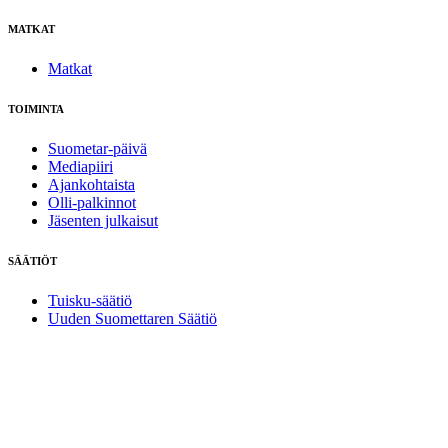
MATKAT
Matkat
TOIMINTA
Suometar-päivä
Mediapiiri
Ajankohtaista
Olli-palkinnot
Jäsenten julkaisut
SÄÄTIÖT
Tuisku-säätiö
Uuden Suomettaren Säätiö