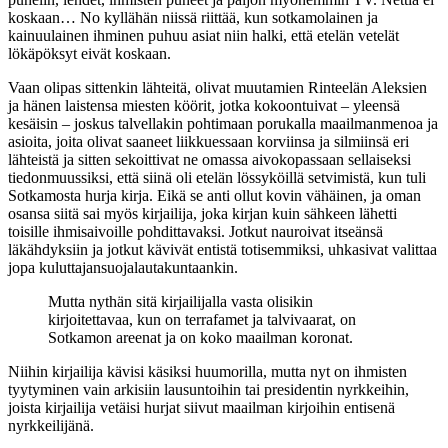
koskaan… No kyllähän niissä riittää, kun sotkamolainen ja
kainuulainen ihminen puhuu asiat niin halki, että etelän vetelät
lökäpöksyt eivät koskaan.
Vaan olipas sittenkin lähteitä, olivat muutamien Rinteelän Aleksien
ja hänen laistensa miesten köörit, jotka kokoontuivat – yleensä
kesäisin – joskus talvellakin pohtimaan porukalla maailmanmenoa ja
asioita, joita olivat saaneet liikkuessaan korviinsa ja silmiinsä eri
lähteistä ja sitten sekoittivat ne omassa aivokopassaan sellaiseksi
tiedonmuussiksi, että siinä oli etelän lössyköillä setvimistä, kun tuli
Sotkamosta hurja kirja. Eikä se anti ollut kovin vähäinen, ja oman
osansa siitä sai myös kirjailija, joka kirjan kuin sähkeen lähetti
toisille ihmisaivoille pohdittavaksi. Jotkut nauroivat itseänsä
läkähdyksiin ja jotkut kävivät entistä totisemmiksi, uhkasivat valittaa
jopa kuluttajansuojalautakuntaankin.
Mutta nythän sitä kirjailijalla vasta olisikin
kirjoitettavaa, kun on terrafamet ja talvivaarat, on
Sotkamon areenat ja on koko maailman koronat.
Niihin kirjailija kävisi käsiksi huumorilla, mutta nyt on ihmisten
tyytyminen vain arkisiin lausuntoihin tai presidentin nyrkkeihin,
joista kirjailija vetäisi hurjat siivut maailman kirjoihin entisenä
nyrkkeilijänä.