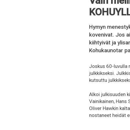
Vain meil
KOHUYLL
Hymyn menestyks
kovenivat. Jos a
kiihtyivät ja yli
Kohukaunotar pa
Joskus 60-luvulla 
julkkikseksi. Julkk
kutsuttu julkkiksek
Alkoi julkisuuden k
Vainikainen, Hans 
Oliver Hawkin kalt
nostaneet heidät e