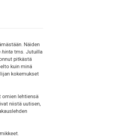
selämästään. Näiden
 hinta
tms. Jutuilla
onnut pitkästä
pelto kuin minä
ailijan kokemukset
ät omien lehtiensä
at niistä uutisen,
ikakauslehden
imikkeet.