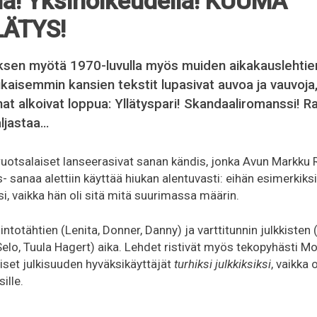
lä! Yksinoikeudella! KUUMA
ÄTYS!
en myötä 1970-luvulla myös muiden aikakauslehtie
ikaisemmin kansien tekstit lupasivat auvoa ja vauvoja,
sanat alkoivat loppua: Yllätyspari! Skandaaliromanssi! R
ljastaa…
ruotsalaiset lanseerasivat sanan kändis, jonka Avun Markku
is- sanaa alettiin käyttää hiukan alentuvasti: eihän esimerkiks
si, vaikka hän oli sitä mitä suurimassa määrin.
iintotähtien (Lenita, Donner, Danny) ja varttitunnin julkkisten
Selo, Tuula Hagert) aika. Lehdet ristivät myös tekopyhästi 
aiset julkisuuden hyväksikäyttäjät
turhiksi julkkiksiksi
, vaikka 
sille.