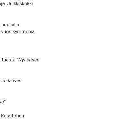
a. Julkkiskokki.
pituisilla
lisi vuosikymmeniä.
n tuesta
”Nyt onnen
e mitä vain
itä”
o Kuustonen