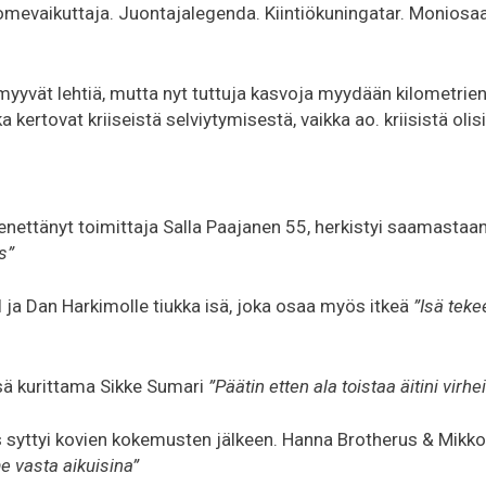
evaikuttaja. Juontajalegenda. Kiintiökuningatar. Moniosaaj
myyvät lehtiä, mutta nyt tuttuja kasvoja myydään kilometrien 
tka kertovat kriiseistä selviytymisestä, vaikka ao. kriisistä o
nettänyt toimittaja Salla Paajanen 55, herkistyi saamastaa
s”
l ja Dan Harkimolle tiukka isä, joka osaa myös itkeä
”Isä teke
nsä kurittama Sikke Sumari
”Päätin etten ala toistaa äitini virhe
 syttyi kovien kokemusten jälkeen. Hanna Brotherus & Mikk
 vasta aikuisina”