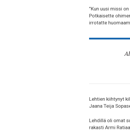
”Kun uusi missi on
Potkaisette ohimenn
irrotatte huomaama
Al
Lehtien kiihtynyt k
Jaana Teija Sopas
Lehdillä oli omat s
rakasti Armi Ratia