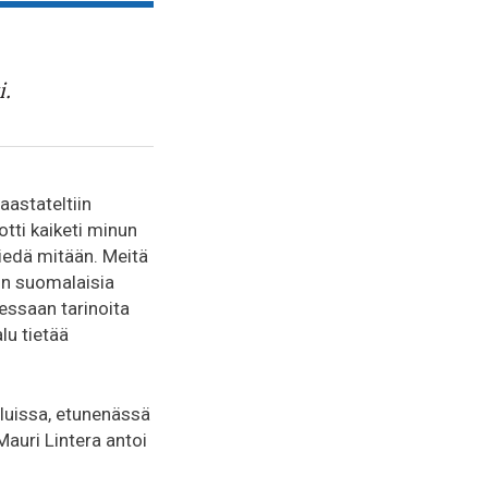
i.
aastateltiin
otti kaiketi minun
tiedä mitään. Meitä
on suomalaisia
iessaan tarinoita
lu tietää
luissa, etunenässä
auri Lintera antoi