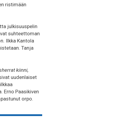
n ristimään
ta julkisuuspelin
saavat suhteettoman
n. Ilkka Kantola
istetaan. Tanja
herrat kiinni,
ivat uudenlaiset
ilkkaa
. Erno Paasikiven
mpastunut orpo.