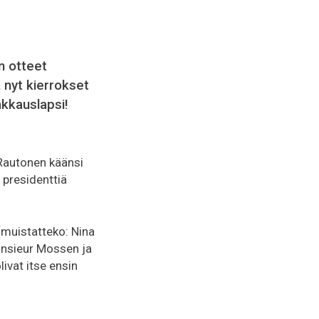
n otteet
 nyt kierrokset
akkauslapsi!
 Rautonen käänsi
i presidenttiä
 (muistatteko: Nina
Monsieur Mossen ja
olivat itse ensin