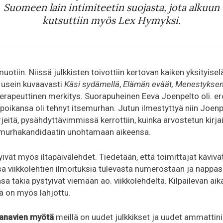
Suomeen lain intimiteetin suojasta, jota alkuun
kutsuttiin myös Lex Hymyksi.
t muotiin. Niissä julkkisten toivottiin kertovan kaiken yksityi
i usein kuvaavasti
Käsi sydämellä
,
Elämän eväät, Menestyksen
terapeuttinen merkitys. Suorapuheinen Eeva Joenpelto oli. er
 poikansa oli tehnyt itsemurhan. Jutun ilmestyttyä niin Joen
jeitä, pysähdyttävimmissä kerrottiin, kuinka arvostetun kirj
semurhakandidaatin unohtamaan aikeensa.
yivät myös iltapäivälehdet. Tiedetään, että toimittajat käviv
 viikkolehtien ilmoituksia tulevasta numerostaan ja nappasiv
sa takia pystyivät viemään ao. viikkolehdeltä. Kilpailevan a
tä on myös lahjottu.
anavien
myötä
meillä on uudet julkkikset ja uudet ammattin