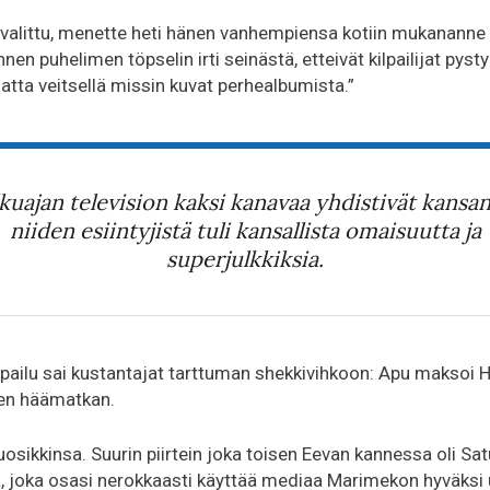
 valittu, menette heti hänen vanhempiensa kotiin mukananne
en puhelimen töpselin irti seinästä, etteivät kilpailijat pyst
tta veitsellä missin kuvat perhealbumista.”
kuajan television kaksi kanavaa yhdistivät kansan
niiden esiintyjistä tuli kansallista omaisuutta ja
superjulkkiksia.
ilpailu sai kustantajat tarttuman shekkivihkoon: Apu maksoi H
en häämatkan.
uosikkinsa. Suurin piirtein joka toisen Eevan kannessa oli Sa
a, joka osasi nerokkaasti käyttää mediaa Marimekon hyväksi 