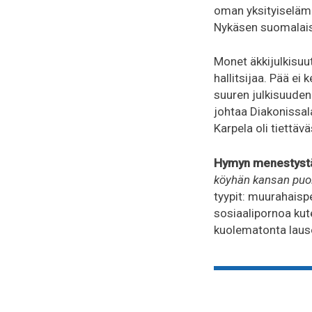
oman yksityiseläm
Nykäsen suomalaise
Monet äkkijulkisuu
hallitsijaa. Pää ei
suuren julkisuuden.
johtaa Diakonissal
Karpela oli tiettäv
Hymyn menestyst
köyhän kansan puo
tyypit: muurahaispe
sosiaalipornoa ku
kuolematonta lause