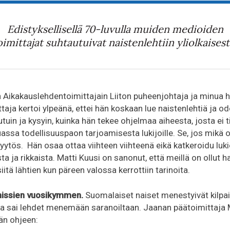
Edistyksellisellä 70-luvulla
muiden medioiden
oimittajat suhtautuivat naistenlehtiin yliolkaisest
n Aikakauslehdentoimittajain Liiton puheenjohtaja ja minua h
taja kertoi ylpeänä, ettei hän koskaan lue naistenlehtiä ja od
uin ja kysyin, kuinka hän tekee ohjelmaa aiheesta, josta ei 
assa todellisuuspaon tarjoamisesta lukijoille. Se, jos mikä 
yytös. Hän osaa ottaa viihteen viihteenä eikä katkeroidu luk
ta ja rikkaista. Matti Kuusi on sanonut, että meillä on ollut ha
itä lähtien kun päreen valossa kerrottiin tarinoita.
missien
vuosikymmen.
Suomalaiset naiset menestyivät kilpai
 sai lehdet menemään saranoiltaan. Jaanan päätoimittaja M
än ohjeen: