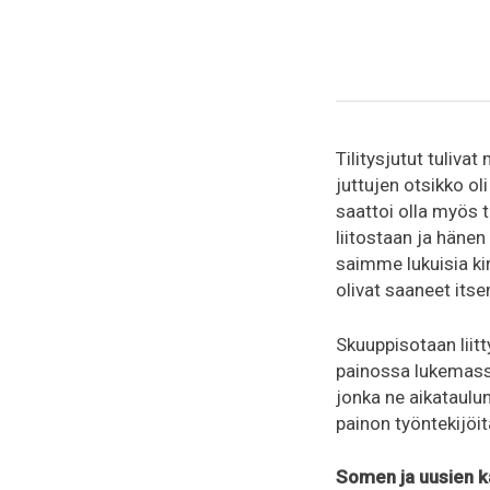
Tilitysjutut tuliva
juttujen otsikko ol
saattoi olla myös 
liitostaan ja hänen
saimme lukuisia kir
olivat saaneet it
Skuuppisotaan liitt
painossa lukemassa
jonka ne aikataulun
painon työntekijöi
Somen ja uusien k