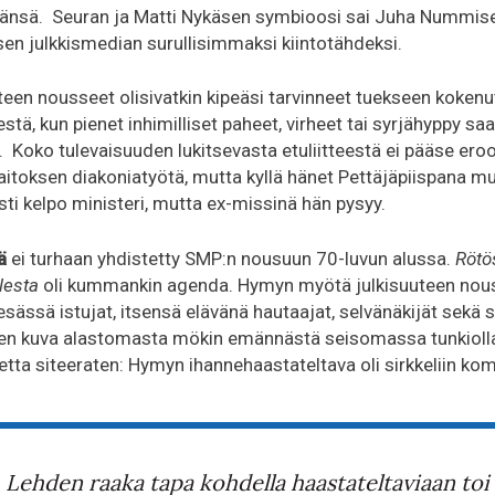
änsä. Seuran ja Matti Nykäsen symbioosi sai Juha Nummise
n julkkismedian surullisimmaksi kiintotähdeksi.
teen nousseet olisivatkin kipeäsi tarvinneet tuekseen kokenut
 kestä, kun pienet inhimilliset paheet, virheet tai syrjähyppy 
 Koko tulevaisuuden lukitsevasta etuliitteestä ei pääse eroo
aitoksen diakoniatyötä, mutta kyllä hänet Pettäjäpiispana mu
ästi kelpo ministeri, mutta ex-missinä hän pysyy.
ä
ei turhaan yhdistetty SMP:n nousuun 70-luvun alussa.
Rötös
lesta
oli kummankin agenda. Hymyn myötä julkisuuteen nous
sässä istujat, itsensä elävänä hautaajat, selvänäkijät sekä s
ten kuva alastomasta mökin emännästä seisomassa tunkiolla
tta siteeraten: Hymyn ihannehaastateltava oli sirkkeliin ko
Lehden raaka tapa kohdella haastateltaviaan toi