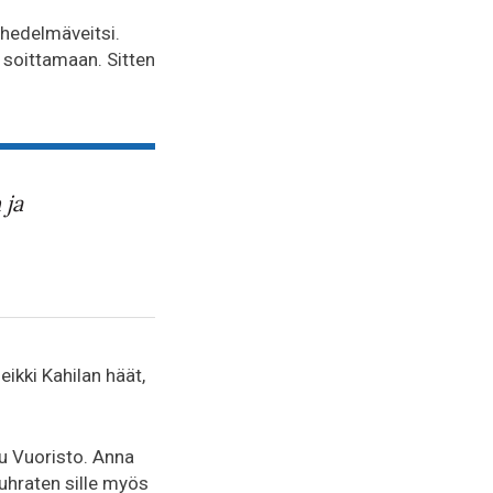
 hedelmäveitsi.
y soittamaan. Sitten
 ja
eikki Kahilan häät,
tu Vuoristo. Anna
uhraten sille myös