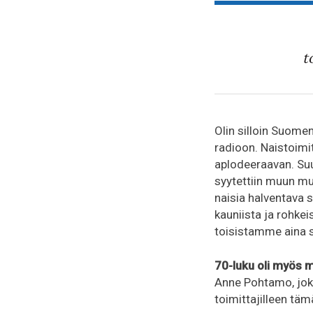
t
Olin silloin Suome
radioon. Naistoimit
aplodeeraavan. Suut
syytettiin muun mu
naisia halventava s
kauniista ja rohkeis
toisistamme aina si
70-luku oli myös 
Anne Pohtamo, joka
toimittajilleen täm