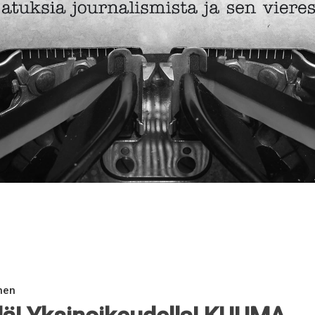
0
nen