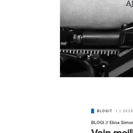
BLOGIT
1 | 202
BLOGI // Elina Simo