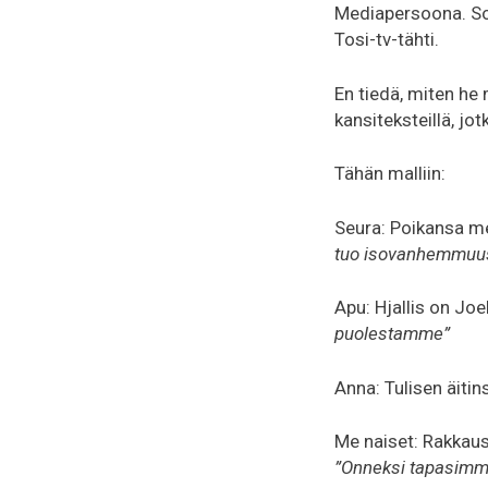
Mediapersoona. Som
Tosi-tv-tähti.
En tiedä, miten he 
kansiteksteillä, jo
Tähän malliin:
Seura: Poikansa me
tuo isovanhemmuu
Apu: Hjallis on Joe
puolestamme”
Anna: Tulisen äiti
Me naiset: Rakkaus
”Onneksi tapasimme