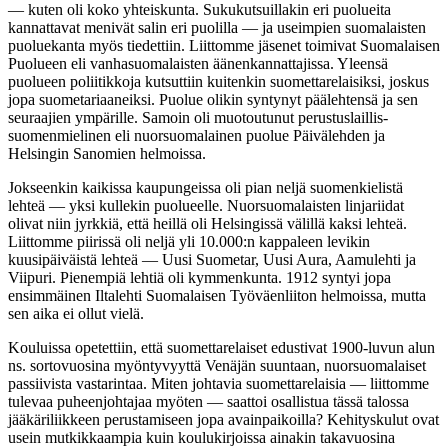
— kuten oli koko yhteiskunta. Sukukutsuillakin eri puolueita
kannattavat menivät salin eri puolilla — ja useimpien suomalaisten
puoluekanta myös tiedettiin. Liittomme jäsenet toimivat Suomalaisen
Puolueen eli vanhasuomalaisten äänenkannattajissa. Yleensä
puolueen poliitikkoja kutsuttiin kuitenkin suomettarelaisiksi, joskus
jopa suometariaaneiksi. Puolue olikin syntynyt päälehtensä ja sen
seuraajien ympärille. Samoin oli muotoutunut perustuslaillis-
suomenmielinen eli nuorsuomalainen puolue Päivälehden ja
Helsingin Sanomien helmoissa.
Jokseenkin kaikissa kaupungeissa oli pian neljä suomenkielistä
lehteä — yksi kullekin puolueelle. Nuorsuomalaisten linjariidat
olivat niin jyrkkiä, että heillä oli Helsingissä välillä kaksi lehteä.
Liittomme piirissä oli neljä yli 10.000:n kappaleen levikin
kuusipäiväistä lehteä — Uusi Suometar, Uusi Aura, Aamulehti ja
Viipuri. Pienempiä lehtiä oli kymmenkunta. 1912 syntyi jopa
ensimmäinen Iltalehti Suomalaisen Työväenliiton helmoissa, mutta
sen aika ei ollut vielä.
Kouluissa opetettiin, että suomettarelaiset edustivat 1900-luvun alun
ns. sortovuosina myöntyvyyttä Venäjän suuntaan, nuorsuomalaiset
passiivista vastarintaa. Miten johtavia suomettarelaisia — liittomme
tulevaa puheenjohtajaa myöten — saattoi osallistua tässä talossa
jääkäriliikkeen perustamiseen jopa avainpaikoilla? Kehityskulut ovat
usein mutkikkaampia kuin koulukirjoissa ainakin takavuosina