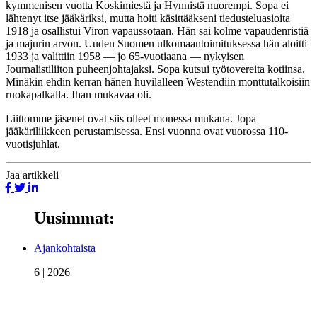
kymmenisen vuotta Koskimiestä ja Hynnistä nuorempi. Sopa ei
lähtenyt itse jääkäriksi, mutta hoiti käsittääkseni tiedusteluasioita
1918 ja osallistui Viron vapaussotaan. Hän sai kolme vapaudenristiä
ja majurin arvon. Uuden Suomen ulkomaantoimituksessa hän aloitti
1933 ja valittiin 1958 — jo 65-vuotiaana — nykyisen
Journalistiliiton puheenjohtajaksi. Sopa kutsui työtovereita kotiinsa.
Minäkin ehdin kerran hänen huvilalleen Westendiin monttutalkoisiin
ruokapalkalla. Ihan mukavaa oli.
Liittomme jäsenet ovat siis olleet monessa mukana. Jopa
jääkäriliikkeen perustamisessa. Ensi vuonna ovat vuorossa 110-
vuotisjuhlat.
Jaa
artikkeli
Uusimmat:
Ajankohtaista
6 | 2026