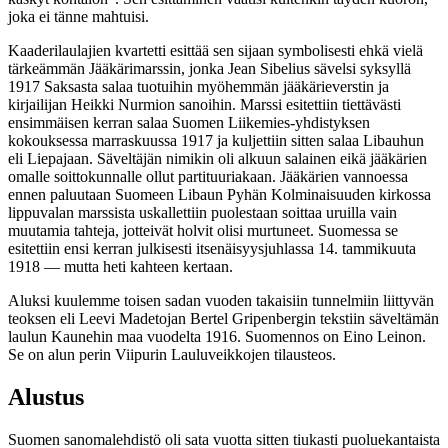
joka ei tänne mahtuisi.
Kaaderilaulajien kvartetti esittää sen sijaan symbolisesti ehkä vielä
tärkeämmän Jääkärimarssin, jonka Jean Sibelius sävelsi syksyllä
1917 Saksasta salaa tuotuihin myöhemmän jääkärieverstin ja
kirjailijan Heikki Nurmion sanoihin. Marssi esitettiin tiettävästi
ensimmäisen kerran salaa Suomen Liikemies-yhdistyksen
kokouksessa marraskuussa 1917 ja kuljettiin sitten salaa Libauhun
eli Liepajaan. Säveltäjän nimikin oli alkuun salainen eikä jääkärien
omalle soittokunnalle ollut partituuriakaan. Jääkärien vannoessa
ennen paluutaan Suomeen Libaun Pyhän Kolminaisuuden kirkossa
lippuvalan marssista uskallettiin puolestaan soittaa uruilla vain
muutamia tahteja, jotteivät holvit olisi murtuneet. Suomessa se
esitettiin ensi kerran julkisesti itsenäisyysjuhlassa 14. tammikuuta
1918 — mutta heti kahteen kertaan.
Aluksi kuulemme toisen sadan vuoden takaisiin tunnelmiin liittyvän
teoksen eli Leevi Madetojan Bertel Gripenbergin tekstiin säveltämän
laulun Kaunehin maa vuodelta 1916. Suomennos on Eino Leinon.
Se on alun perin Viipurin Lauluveikkojen tilausteos.
Alustus
Suomen sanomalehdistö oli sata vuotta sitten tiukasti puoluekantaista