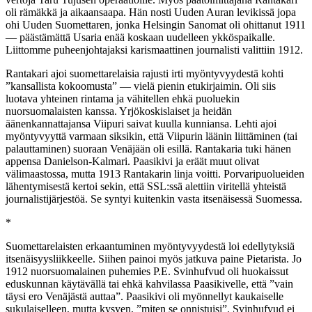
oli rämäkkä ja aikaansaapa. Hän nosti Uuden Auran levikissä jopa
ohi Uuden Suomettaren, jonka Helsingin Sanomat oli ohittanut 1911
— päästämättä Usaria enää koskaan uudelleen ykköspaikalle.
Liittomme puheenjohtajaksi karismaattinen journalisti valittiin 1912.
Rantakari ajoi suomettarelaisia rajusti irti myöntyvyydestä kohti
”kansallista kokoomusta” — vielä pienin etukirjaimin. Oli siis
luotava yhteinen rintama ja vähitellen ehkä puoluekin
nuorsuomalaisten kanssa. Yrjökoskislaiset ja heidän
äänenkannattajansa Viipuri saivat kuulla kunniansa. Lehti ajoi
myöntyvyyttä varmaan siksikin, että Viipurin läänin liittäminen (tai
palauttaminen) suoraan Venäjään oli esillä. Rantakaria tuki hänen
appensa Danielson-Kalmari. Paasikivi ja eräät muut olivat
välimaastossa, mutta 1913 Rantakarin linja voitti. Porvaripuolueiden
lähentymisestä kertoi sekin, että SSL:ssä alettiin viritellä yhteistä
journalistijärjestöä. Se syntyi kuitenkin vasta itsenäisessä Suomessa.
*
Suomettarelaisten erkaantuminen myöntyvyydestä loi edellytyksiä
itsenäisyysliikkeelle. Siihen painoi myös jatkuva paine Pietarista. Jo
1912 nuorsuomalainen puhemies P.E. Svinhufvud oli huokaissut
eduskunnan käytävällä tai ehkä kahvilassa Paasikivelle, että ”vain
täysi ero Venäjästä auttaa”. Paasikivi oli myönnellyt kaukaiselle
sukulaiselleen, mutta kysyen, ”miten se onnistuisi”. Svinhufvud ei