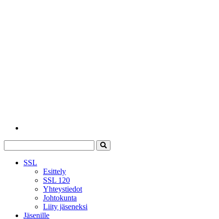
SSL
Esittely
SSL 120
Yhteystiedot
Johtokunta
Liity jäseneksi
Jäsenille