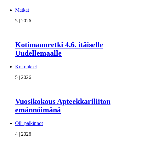
Matkat
5 | 2026
Kotimaanretki 4.6. itäiselle
Uudellemaalle
Kokoukset
5 | 2026
Vuosikokous Apteekkariliiton
emännöimänä
Olli-palkinnot
4 | 2026