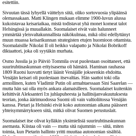
esitettiin.
Sivuutan tässä lyhyellä väittelyn siitä, oliko sortovuosia ylipäänsä
olemassakaan. Matti Klingen mukaan elimme 1900-luvun alussa
kukoistavaa keisariaikaa, mistä todistavat yhä monet komeat talot
Helsingissä ja muuallakin. Suomalaiset eivät vain halunneet
ymmärtää yleisvaltakunnallista näkökulmaa, mikä olisi edellyttänyt
muun muassa keisarikunnan strategisten etujen huomioon ottamista.
Suomalaisille Nikolai II oli heikko valapatto ja Nikolai Bobrikoff
diktaattori, joka oli syytäkin murhata.
Osmo Jussila ja jo Päiviö Tommila ovat puolestaan osoittaneet, että
suuriruhtinaskunnan erityisasema oli hämärä. Haminan rauhassa
1809 Ruotsi luovutti tietyt läänit Venäjälle jokseenkin ehdoitta.
Venäjän keisari oli puolestaan itsevaltias. Hän saattoi toki olla
armollinen, kuten Vladimir Putin oli armahtaessaan Sini Saarelan —
mutta hän sai olla myös ankara alamaisilleen. Suomalaiset kuitenkin
kehittivät Aleksanteri I:n juhlapuheesta ja hallitsijanvakuutuksesta
teorian, jonka äärimuodossa Suomi oli vain valtioliitossa Venäjän
kanssa. Pietari ja Helsinki eivät koko autonomian aikana päässeet
yhteisymmärrykseen siitä, mitkä olivat Suomen perustuslait.
Suomalaiset itse olivat kylläkin yksimielisiä suuriruhtinaskunnan
asemasta. Kiistaa oli vain — mutta sitä rajummin — siitä, miten
toimia, kun Pietarin hallinto yritti muuttaa autonomian sisältöä.