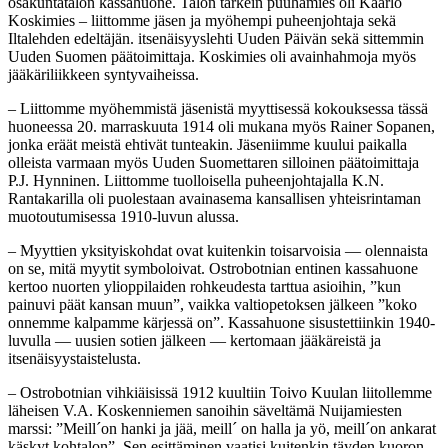
osakuntatalon kassahuone. Talon tärkein puuhamies oli Kaarlo
Koskimies – liittomme jäsen ja myöhempi puheenjohtaja sekä
Iltalehden edeltäjän. itsenäisyyslehti Uuden Päivän sekä sittemmin
Uuden Suomen päätoimittaja. Koskimies oli avainhahmoja myös
jääkäriliikkeen syntyvaiheissa.
– Liittomme myöhemmistä jäsenistä myyttisessä kokouksessa tässä
huoneessa 20. marraskuuta 1914 oli mukana myös Rainer Sopanen,
jonka eräät meistä ehtivät tunteakin. Jäseniimme kuului paikalla
olleista varmaan myös Uuden Suomettaren silloinen päätoimittaja
P.J. Hynninen. Liittomme tuolloisella puheenjohtajalla K.N.
Rantakarilla oli puolestaan avainasema kansallisen yhteisrintaman
muotoutumisessa 1910-luvun alussa.
– Myyttien yksityiskohdat ovat kuitenkin toisarvoisia — olennaista
on se, mitä myytit symboloivat. Ostrobotnian entinen kassahuone
kertoo nuorten ylioppilaiden rohkeudesta tarttua asioihin, ”kun
painuvi päät kansan muun”, vaikka valtiopetoksen jälkeen ”koko
onnemme kalpamme kärjessä on”. Kassahuone sisustettiinkin 1940-
luvulla — uusien sotien jälkeen — kertomaan jääkäreistä ja
itsenäisyystaistelusta.
– Ostrobotnian vihkiäisissä 1912 kuultiin Toivo Kuulan liitollemme
läheisen V.A. Koskenniemen sanoihin säveltämä Nuijamiesten
marssi: ”Meill´on hanki ja jää, meill´ on halla ja yö, meill´on ankarat
käskyt kohtalon”. Sen esittäminen vaatisi kuitenkin täyden kuoron,