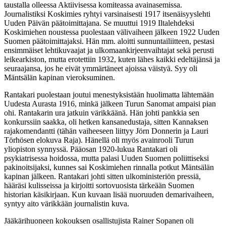
taustalla olleessa Aktiivisessa komiteassa avainasemissa.
Journalistiksi Koskimies ryhtyi varsinaisesti 1917 itsenäisyyslehti
Uuden Päivän päätoimittajana. Se muuttui 1919 Iltalehdeksi
Koskimiehen noustessa puolestaan välivaiheen jälkeen 1922 Uuden
Suomen päätoimittajaksi. Hän mm. aloitti sunnuntailiitteen, pestasi
ensimmäiset lehtikuvaajat ja ulkomaankirjeenvaihtajat sekä perusti
leikearkiston, mutta erotettiin 1932, kuten lähes kaikki edeltäjänsä ja
seuraajansa, jos he eivät ymmärtäneet ajoissa väistyä. Syy oli
Mäntsälän kapinan vieroksuminen.
Rantakari puolestaan joutui menestyksistään huolimatta lähtemään
Uudesta Aurasta 1916, minkä jälkeen Turun Sanomat ampaisi pian
ohi. Rantakarin ura jatkuin värikkäänä. Hän johti pankkia sen
konkurssiin saakka, oli hetken kansanedustaja, sitten Kannaksen
rajakomendantti (tähän vaiheeseen liittyy Jörn Donnerin ja Lauri
Törhösen elokuva Raja). Hänellä oli myös avainrooli Turun
yliopiston synnyssä. Pääosan 1920-lukua Rantakari oli
psykiatrisessa hoidossa, mutta palasi Uuden Suomen poliittiseksi
pakinoitsijaksi, kunnes sai Koskimiehen rinnalla potkut Mäntsälän
kapinan jälkeen. Rantakari johti sitten ulkoministeriön pressiä,
hääräsi kulisseissa ja kirjoitti sortovuosista tärkeään Suomen
historian käsikirjaan. Kun kuvaan lisää nuoruuden demarivaiheen,
syntyy aito värikkään journalistin kuva.
Jääkärihuoneen kokouksen osallistujista Rainer Sopanen oli