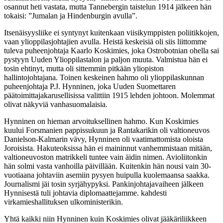
osannut heti vastata, mutta Tannebergin taistelun 1914 jälkeen hän
tokaisi: ”Jumalan ja Hindenburgin avulla”.
Itsenäisyysliike ei syntynyt kuitenkaan viisikymppisten poliitikkojen,
vaan ylioppilasjohtajien avulla. Heistä keskeisiä oli siis liittomme
tuleva puheenjohtaja Kaarlo Koskimies, joka Ostrobotnian ohella sai
pystyyn Uuden Ylioppilastalon ja paljon muuta. Valmistua hän ei
tosin ehtinyt, mutta oli sittemmin pitkään yliopiston
hallintojohtajana. Toinen keskeinen hahmo oli ylioppilaskunnan
puheenjohtaja P.J. Hynninen, joka Uuden Suomettaren
päätoimittajakarusellisissa valittiin 1915 lehden johtoon. Molemmat
olivat näkyviä vanhasuomalaisia.
Hynninen on hieman arvoituksellinen hahmo. Kun Koskimies
kuului Forsmanien pappissukuun ja Rantakarikin oli valtioneuvos
Danielson-Kalmarin vävy, Hynninen oli vaatimattomista oloista
Joroisista. Hakuteoksissa hän ei maininnut vanhemmistaan mitään,
valtioneuvoston matrikkeli tuntee vain äidin nimen. Avioliitonkin
hän solmi vasta vanhoilla päivillään. Kuitenkin hän nousi vain 30-
vuotiaana johtaviin asemiin pysyen huipulla kuolemaansa saakka.
Journalismi jäi tosin syrjähypyksi. Pankinjohtajavaiheen jälkeen
Hynnisestä tuli johtavia diplomaattejamme. kahdesti
virkamieshallituksen ulkoministerikin.
Yhtä kaikki niin Hynninen kuin Koskimies olivat jääkäriliikkeen