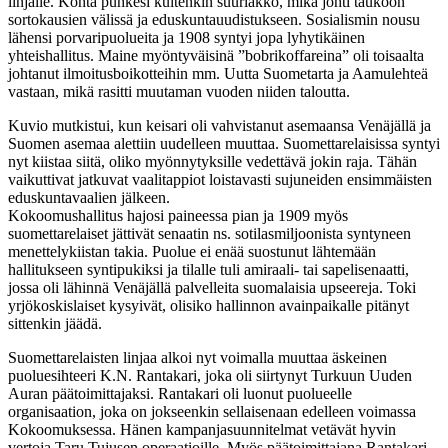
linjalle. Kohta puhkesi kuitenkin suurlakko, mikä johti taukoon
sortokausien välissä ja eduskuntauudistukseen. Sosialismin nousu
lähensi porvaripuolueita ja 1908 syntyi jopa lyhytikäinen
yhteishallitus. Maine myöntyväisinä ”bobrikoffareina” oli toisaalta
johtanut ilmoitusboikotteihin mm. Uutta Suometarta ja Aamulehteä
vastaan, mikä rasitti muutaman vuoden niiden taloutta.
Kuvio mutkistui, kun keisari oli vahvistanut asemaansa Venäjällä ja
Suomen asemaa alettiin uudelleen muuttaa. Suomettarelaisissa syntyi
nyt kiistaa siitä, oliko myönnytyksille vedettävä jokin raja. Tähän
vaikuttivat jatkuvat vaalitappiot loistavasti sujuneiden ensimmäisten
eduskuntavaalien jälkeen.
Kokoomushallitus hajosi paineessa pian ja 1909 myös
suomettarelaiset jättivät senaatin ns. sotilasmiljoonista syntyneen
menettelykiistan takia. Puolue ei enää suostunut lähtemään
hallitukseen syntipukiksi ja tilalle tuli amiraali- tai sapelisenaatti,
jossa oli lähinnä Venäjällä palvelleita suomalaisia upseereja. Toki
yrjökoskislaiset kysyivät, olisiko hallinnon avainpaikalle pitänyt
sittenkin jäädä.
Suomettarelaisten linjaa alkoi nyt voimalla muuttaa äskeinen
puoluesihteeri K.N. Rantakari, joka oli siirtynyt Turkuun Uuden
Auran päätoimittajaksi. Rantakari oli luonut puolueelle
organisaation, joka on jokseenkin sellaisenaan edelleen voimassa
Kokoomuksessa. Hänen kampanjasuunnitelmat vetävät hyvin
vertoja Taru Tujusen operaatioille. Myös päätoimittajana Rantakari