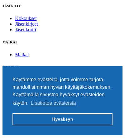
JÄSENILLE
Kokoukset
Jäsenkirjeet
Jäsenkortti
MATKAT
Matkat
TOIMINTA
Suometar-päivä
Käytämme evästeitä, jotta voimme tarjota
Mediapiiri
mahdollisimman hyvän käyttäjäkokemuksen.
Ajankohtaista
Käyttämällä sivustoa hyväksyt evästeiden
Olli-palkinnot
Jäsenten julkaisut
käytön.
Lisätietoa evästeistä
SÄÄTIÖT
Hyväksyn
Tuisku-säätiö
Uuden Suomettaren Säätiö