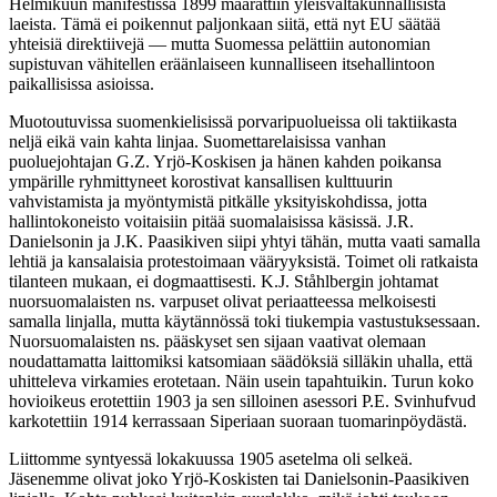
Helmikuun manifestissa 1899 määrättiin yleisvaltakunnallisista
laeista. Tämä ei poikennut paljonkaan siitä, että nyt EU säätää
yhteisiä direktiivejä — mutta Suomessa pelättiin autonomian
supistuvan vähitellen eräänlaiseen kunnalliseen itsehallintoon
paikallisissa asioissa.
Muotoutuvissa suomenkielisissä porvaripuolueissa oli taktiikasta
neljä eikä vain kahta linjaa. Suomettarelaisissa vanhan
puoluejohtajan G.Z. Yrjö-Koskisen ja hänen kahden poikansa
ympärille ryhmittyneet korostivat kansallisen kulttuurin
vahvistamista ja myöntymistä pitkälle yksityiskohdissa, jotta
hallintokoneisto voitaisiin pitää suomalaisissa käsissä. J.R.
Danielsonin ja J.K. Paasikiven siipi yhtyi tähän, mutta vaati samalla
lehtiä ja kansalaisia protestoimaan vääryyksistä. Toimet oli ratkaista
tilanteen mukaan, ei dogmaattisesti. K.J. Ståhlbergin johtamat
nuorsuomalaisten ns. varpuset olivat periaatteessa melkoisesti
samalla linjalla, mutta käytännössä toki tiukempia vastustuksessaan.
Nuorsuomalaisten ns. pääskyset sen sijaan vaativat olemaan
noudattamatta laittomiksi katsomiaan säädöksiä silläkin uhalla, että
uhitteleva virkamies erotetaan. Näin usein tapahtuikin. Turun koko
hovioikeus erotettiin 1903 ja sen silloinen asessori P.E. Svinhufvud
karkotettiin 1914 kerrassaan Siperiaan suoraan tuomarinpöydästä.
Liittomme syntyessä lokakuussa 1905 asetelma oli selkeä.
Jäsenemme olivat joko Yrjö-Koskisten tai Danielsonin-Paasikiven