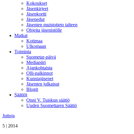
Kokoukset
Jäsenkirjeet
Jäsenkortti
Jäsenedut
Jäsenten muistotieto talteen
Ohjeita jäsenistölle
Matkat
Kotimaa
Ulkomaan
Toiminta
Suometar-päivä
Mediapiiri
Ajankohtaista
Olli-palkinnot
Kunniajäsenet
Jäsenten julkaisut
Blogit
Säätiöt
Onni V. Tuiskun säätiö
Uuden Suomettaren Säätiö
Juttuja
5 | 2014