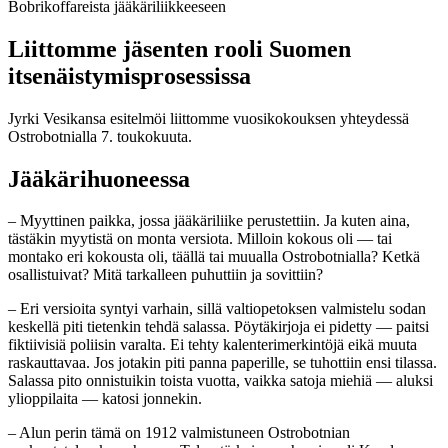
Bobrikoffareista jääkäriliikkeeseen
Liittomme jäsenten rooli Suomen
itsenäistymisprosessissa
Jyrki Vesikansa esitelmöi liittomme vuosikokouksen yhteydessä
Ostrobotnialla 7. toukokuuta.
Jääkärihuoneessa
– Myyttinen paikka, jossa jääkäriliike perustettiin. Ja kuten aina,
tästäkin myytistä on monta versiota. Milloin kokous oli — tai
montako eri kokousta oli, täällä tai muualla Ostrobotnialla? Ketkä
osallistuivat? Mitä tarkalleen puhuttiin ja sovittiin?
– Eri versioita syntyi varhain, sillä valtiopetoksen valmistelu sodan
keskellä piti tietenkin tehdä salassa. Pöytäkirjoja ei pidetty — paitsi
fiktiivisiä poliisin varalta. Ei tehty kalenterimerkintöjä eikä muuta
raskauttavaa. Jos jotakin piti panna paperille, se tuhottiin ensi tilassa.
Salassa pito onnistuikin toista vuotta, vaikka satoja miehiä — aluksi
ylioppilaita — katosi jonnekin.
– Alun perin tämä on 1912 valmistuneen Ostrobotnian