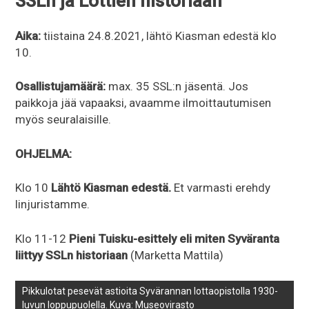
SSLn ja Lottien historiaan
Aika:
tiistaina 24.8.2021, lähtö Kiasman edestä klo
10.
Osallistujamäärä:
max. 35 SSL:n jäsentä. Jos
paikkoja jää vapaaksi, avaamme ilmoittautumisen
myös seuralaisille.
OHJELMA:
Klo 10
Lähtö Kiasman edestä.
Et varmasti erehdy
linjuristamme.
Klo 11-12
Pieni Tuisku-esittely eli miten Syväranta
liittyy SSLn historiaan
(Marketta Mattila)
Pikkulotat pesevät astioita Syvärannan lottaopistolla 1930-
luvun loppupuolella. Kuva: Museovirasto