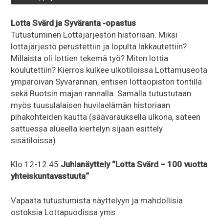
Lotta Svärd ja Syväranta -opastus
Tutustuminen Lottajärjestön historiaan. Miksi
lottajärjestö perustettiin ja lopulta lakkautettiin?
Millaista oli lottien tekemä työ? Miten lottia
koulutettiin? Kierros kulkee ulkotiloissa Lottamuseota
ympäröivän Syvärannan, entisen lottaopiston tontilla
sekä Ruotsin majan rannalla. Samalla tutustutaan
myös tuusulalaisen huvilaelämän historiaan
pihakohteiden kautta (säävarauksella ulkona, sateen
sattuessa alueella kiertelyn sijaan esittely
sisätiloissa)
Klo 12-12.45
Juhlanäyttely “Lotta Svärd – 100 vuotta
yhteiskuntavastuuta“
Vapaata tutustumista näyttelyyn ja mahdollisia
ostoksia Lottapuodissa yms.