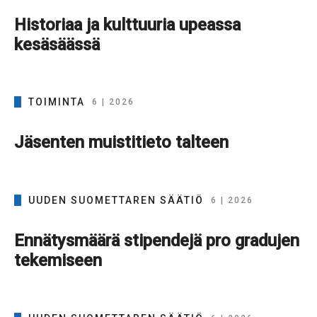
Historiaa ja kulttuuria upeassa
kesäsäässä
TOIMINTA
6 | 2026
Jäsenten muistitieto talteen
UUDEN SUOMETTAREN SÄÄTIÖ
6 | 2026
Ennätysmäärä stipendejä pro gradujen
tekemiseen