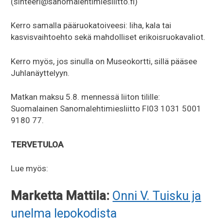
(sihteeri@sanomalehtimiesliitto.fi)
Kerro samalla pääruokatoiveesi: liha, kala tai
kasvisvaihtoehto sekä mahdolliset erikoisruokavaliot.
Kerro myös, jos sinulla on Museokortti, sillä pääsee
Juhlanäyttelyyn.
Matkan maksu 5.8. mennessä liiton tilille:
Suomalainen Sanomalehtimiesliitto FI03 1031 5001
9180 77.
TERVETULOA
Lue myös:
Marketta Mattila:
Onni V. Tuisku ja
unelma lepokodista