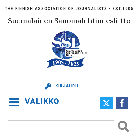
Skip
THE FINNISH ASSOCIATION OF JOURNALISTS - EST.1905
to
content
Suomalainen Sanomalehtimiesliitto
KIRJAUDU
VALIKKO