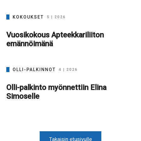
KOKOUKSET
5 | 2026
Vuosikokous Apteekkariliiton
emännöimänä
OLLI-PALKINNOT
4 | 2026
Olli-palkinto myönnettiin Elina
Simoselle
Takaisin etusivulle