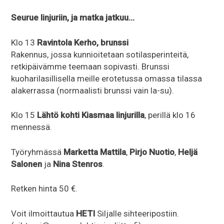
Seurue linjuriin, ja matka jatkuu…
Klo 13
Ravintola Kerho, brunssi
Rakennus, jossa kunnioitetaan sotilasperinteitä,
retkipäivämme teemaan sopivasti. Brunssi
kuoharilasillisella meille erotetussa omassa tilassa
alakerrassa (normaalisti brunssi vain la-su).
Klo 15
Lähtö kohti Kiasmaa linjurilla
, perillä klo 16
mennessä.
Työryhmässä
Marketta Mattila
,
Pirjo Nuotio
,
Heljä
Salonen
ja
Nina Stenros
.
Retken hinta 50 €.
Voit ilmoittautua
HETI
Siljalle sihteeripostiin.