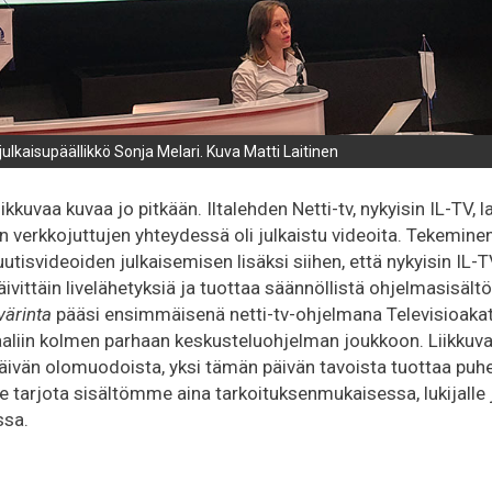
 julkaisupäällikkö Sonja Melari. Kuva Matti Laitinen
liikkuvaa kuvaa jo pitkään. Iltalehden Netti-tv, nykyisin IL-TV,
n verkkojuttujen yhteydessä oli julkaistu videoita. Tekemine
 uutisvideoiden julkaisemisen lisäksi siihen, että nykyisin I
vittäin livelähetyksiä ja tuottaa säännöllistä ohjelmasisält
ärinta
p
ääsi ensimmäisenä netti-tv-ohjelmana Televisioak
aaliin kolmen parhaan keskusteluohjelman joukkoon.
Liikkuv
äivän olomuodoista, yksi tämän päivän tavoista tuottaa pu
 tarjota sisältömme aina tarkoituksenmukaisessa, lukijalle j
sa.