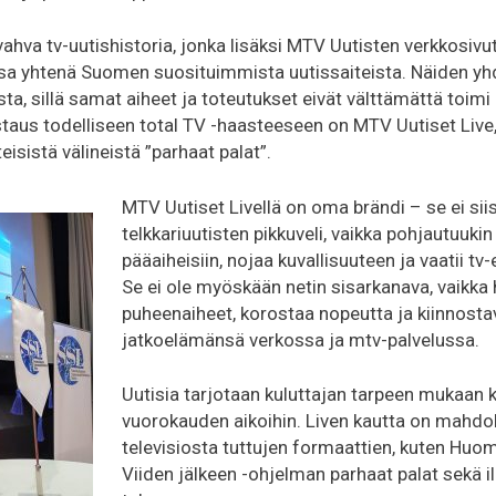
ahva tv-uutishistoria, jonka lisäksi MTV Uutisten verkkosivu
a yhtenä Suomen suosituimmista uutissaiteista. Näiden yhd
ista, sillä samat aiheet ja toteutukset eivät välttämättä to
astaus todelliseen total TV -haasteeseen on MTV Uutiset Liv
isistä välineistä ”parhaat palat”.
MTV Uutiset Livellä on oma brändi – se ei siis
telkkariuutisten pikkuveli, vaikka pohjautuukin
pääaiheisiin, nojaa kuvallisuuteen ja vaatii tv-e
Se ei ole myöskään netin sisarkanava, vaikka 
puheenaiheet, korostaa nopeutta ja kiinnosta
jatkoelämänsä verkossa ja mtv-palvelussa.
Uutisia tarjotaan kuluttajan tarpeen mukaan k
vuorokauden aikoihin. Liven kautta on mahdo
televisiosta tuttujen formaattien, kuten Hu
Viiden jälkeen -ohjelman parhaat palat sekä i