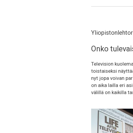
Yliopistonlehto
Onko tulevai
Television kuolema
toistaiseksi näyttä
nyt jopa voivan pa
on aika lailla eri a
välillä on kaikilla 