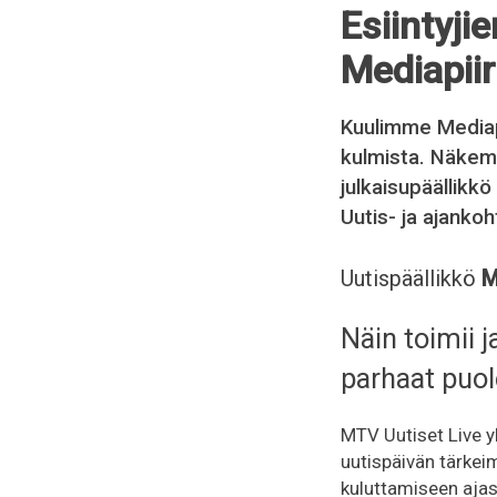
Esiintyji
Mediapii
Kuulimme Mediapi
kulmista. Näkemy
julkaisupäällikk
Uutis- ja ajanko
Uutispäällikkö
M
Näin toimii j
parhaat puol
MTV Uutiset Live yh
uutispäivän tärke
kuluttamiseen ajas