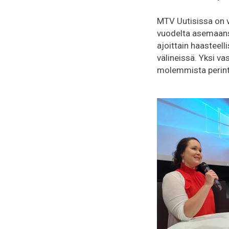
MTV Uutisissa on v
vuodelta asemaans
ajoittain haasteell
välineissä. Yksi v
molemmista perinte