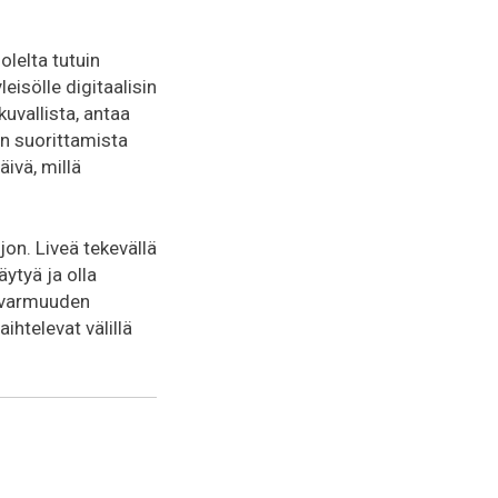
olelta tutuin
eisölle digitaalisin
kuvallista, antaa
än suorittamista
äivä, millä
jon. Liveä tekevällä
äytyä ja olla
pävarmuuden
ihtelevat välillä