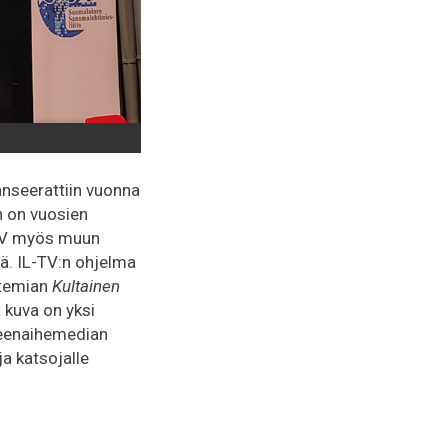
 lanseerattiin vuonna
n on vuosien
L-TV myös muun
öä. IL-TV:n ohjelma
atemian
Kultainen
a kuva on yksi
heenaihemedian
a katsojalle