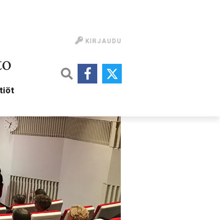
KIRJAUDU
to
tiöt