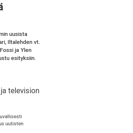
ä
min uusista
, Iltalehden vt.
Fossi ja Ylen
stu esityksiin.
ja television
uvallisesti
s uutisten