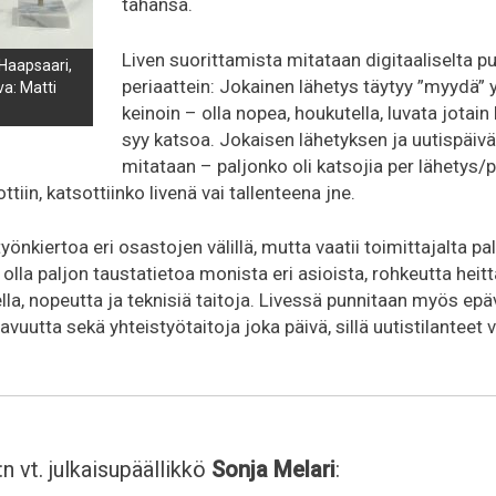
tahansa.
Liven suorittamista mitataan digitaaliselta pu
Haapsaari,
periaattein: Jokainen lähetys täytyy ”myydä” yl
va: Matti
keinoin – olla nopea, houkutella, luvata jotain 
syy katsoa. Jokaisen lähetyksen ja uutispäiv
mitataan – paljonko oli katsojia per lähetys/p
ottiin, katsottiinko livenä vai tallenteena jne.
yönkiertoa eri osastojen välillä, mutta vaatii toimittajalta pal
 olla paljon taustatietoa monista eri asioista, rohkeutta heitt
a, nopeutta ja teknisiä taitoja. Livessä punnitaan myös e
vuutta sekä yhteistyötaitoja joka päivä, sillä uutistilanteet va
:n vt. julkaisupäällikkö
Sonja Melari
: