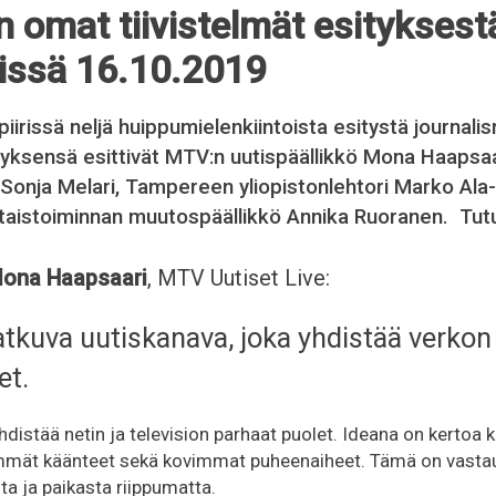
en omat tiivistelmät esityksest
rissä 16.10.2019
irissä neljä huippumielenkiintoista esitystä journalis
ksensä esittivät MTV:n uutispäällikkö Mona Haapsaari
ö Sonja Melari, Tampereen yliopistonlehtori Marko Ala-
htaistoiminnan muutospäällikkö Annika Ruoranen. Tutu
ona Haapsaari
, MTV Uutiset Live:
atkuva uutiskanava, joka yhdistää verkon 
et.
distää netin ja television parhaat puolet. Ideana on kertoa k
immät käänteet sekä kovimmat puheenaiheet. Tämä on vastau
ta ja paikasta riippumatta.