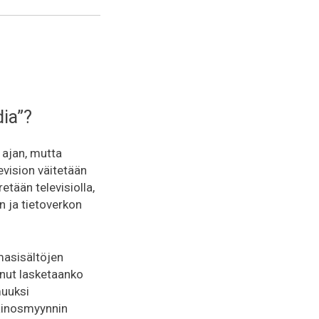
dia”?
 ajan, mutta
levision väitetään
tään televisiolla,
on ja tietoverkon
asisältöjen
unut lasketaanko
muuksi
ainosmyynnin