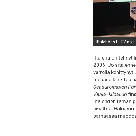
Iltalehden IL-TV:n vt.
Iltalehti on tehnyt 
2006. Jo sitä enne
varrella kehittynyt
muassa lähettää päi
Sensuroimaton Päiv
Venla -kilpailun
fin
Iltalehden tämän p
sisältöä. Haluamme
parhaassa muodos