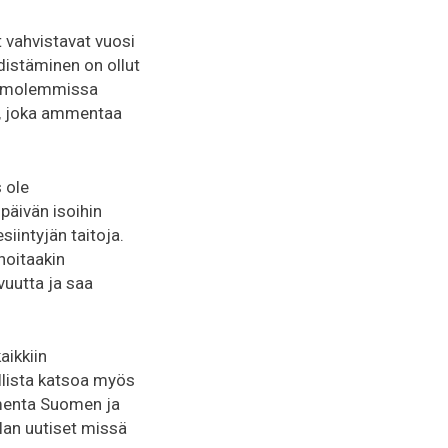
t vahvistavat vuosi
istäminen on ollut
imi molemmissa
e, joka ammentaa
 ole
 päivän isoihin
siintyjän taitoja.
hoitaakin
vuutta ja saa
aikkiin
llista katsoa myös
omenta Suomen ja
llan uutiset missä