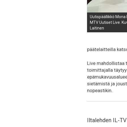
Uutispäällikkö Mona 
MTV Uutiset Live. Ku
Laitinen
päätelaitteilla kats
Live mahdollistaa t
toimittajalla täytyy
epämukavuusalueell
sietämistä ja jousta
nopeastikin.
Iltalehden IL-TV