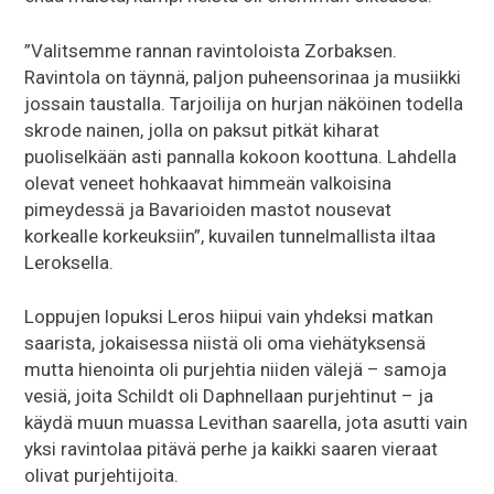
”Valitsemme rannan ravintoloista Zorbaksen.
Ravintola on täynnä, paljon puheensorinaa ja musiikki
jossain taustalla. Tarjoilija on hurjan näköinen todella
skrode nainen, jolla on paksut pitkät kiharat
puoliselkään asti pannalla kokoon koottuna. Lahdella
olevat veneet hohkaavat himmeän valkoisina
pimeydessä ja Bavarioiden mastot nousevat
korkealle korkeuksiin”, kuvailen tunnelmallista iltaa
Leroksella.
Loppujen lopuksi Leros hiipui vain yhdeksi matkan
saarista, jokaisessa niistä oli oma viehätyksensä
mutta hienointa oli purjehtia niiden välejä – samoja
vesiä, joita Schildt oli Daphnellaan purjehtinut – ja
käydä muun muassa Levithan saarella, jota asutti vain
yksi ravintolaa pitävä perhe ja kaikki saaren vieraat
olivat purjehtijoita.