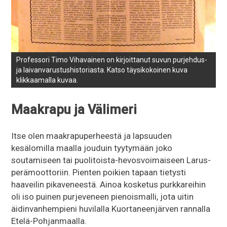
Professori Timo Vihavainen on kirjoittanut suvun purjehdus-
ja laivanvarustushistoriasta. Katso täysikokoinen kuva
klikkaamalla kuvaa.
Maakrapu ja Välimeri
Itse olen maakrapuperheestä ja lapsuuden
kesälomilla maalla jouduin tyytymään joko
soutamiseen tai puolitoista-hevosvoimaiseen Larus-
perämoottoriin. Pienten poikien tapaan tietysti
haaveilin pikaveneestä. Ainoa kosketus purkkareihin
oli iso puinen purjeveneen pienoismalli, jota uitin
äidinvanhempieni huvilalla Kuortaneenjärven rannalla
Etelä-Pohjanmaalla.