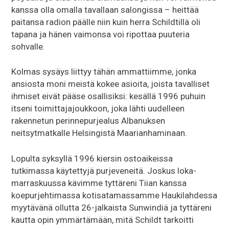
kanssa olla omalla tavallaan salongissa – heittää
paitansa radion päälle niin kuin herra Schildtillä oli
tapana ja hänen vaimonsa voi ripottaa puuteria
sohvalle.
Kolmas sysäys liittyy tähän ammattiimme, jonka
ansiosta moni meistä kokee asioita, joista tavalliset
ihmiset eivät pääse osallisiksi: kesällä 1996 puhuin
itseni toimittajajoukkoon, joka lähti uudelleen
rakennetun perinnepurjealus Albanuksen
neitsytmatkalle Helsingistä Maarianhaminaan.
Lopulta syksyllä 1996 kiersin ostoaikeissa
tutkimassa käytettyjä purjeveneitä. Joskus loka-
marraskuussa kävimme tyttäreni Tiian kanssa
koepurjehtimassa kotisatamassamme Haukilahdessa
myytävänä ollutta 26-jalkaista Sunwindiä ja tyttäreni
kautta opin ymmärtämään, mitä Schildt tarkoitti