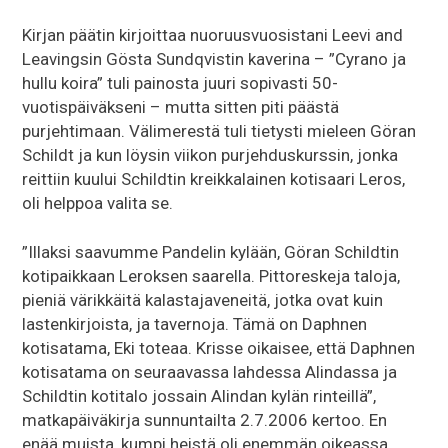
Kirjan päätin kirjoittaa nuoruusvuosistani Leevi and
Leavingsin Gösta Sundqvistin kaverina – ”Cyrano ja
hullu koira” tuli painosta juuri sopivasti 50-
vuotispäiväkseni – mutta sitten piti päästä
purjehtimaan. Välimerestä tuli tietysti mieleen Göran
Schildt ja kun löysin viikon purjehduskurssin, jonka
reittiin kuului Schildtin kreikkalainen kotisaari Leros,
oli helppoa valita se.
”Illaksi saavumme Pandelin kylään, Göran Schildtin
kotipaikkaan Leroksen saarella. Pittoreskeja taloja,
pieniä värikkäitä kalastajaveneitä, jotka ovat kuin
lastenkirjoista, ja tavernoja. Tämä on Daphnen
kotisatama, Eki toteaa. Krisse oikaisee, että Daphnen
kotisatama on seuraavassa lahdessa Alindassa ja
Schildtin kotitalo jossain Alindan kylän rinteillä”,
matkapäiväkirja sunnuntailta 2.7.2006 kertoo. En
enää muista, kumpi heistä oli enemmän oikeassa.