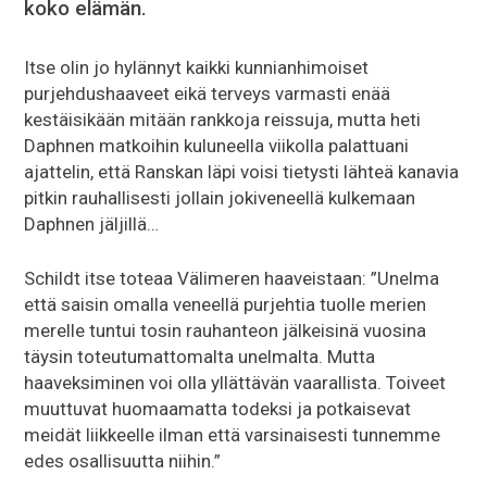
koko elämän.
Itse olin jo hylännyt kaikki kunnianhimoiset
purjehdushaaveet eikä terveys varmasti enää
kestäisikään mitään rankkoja reissuja, mutta heti
Daphnen matkoihin kuluneella viikolla palattuani
ajattelin, että Ranskan läpi voisi tietysti lähteä kanavia
pitkin rauhallisesti jollain jokiveneellä kulkemaan
Daphnen jäljillä…
Schildt itse toteaa Välimeren haaveistaan: ”Unelma
että saisin omalla veneellä purjehtia tuolle merien
merelle tuntui tosin rauhanteon jälkeisinä vuosina
täysin toteutumattomalta unelmalta. Mutta
haaveksiminen voi olla yllättävän vaarallista. Toiveet
muuttuvat huomaamatta todeksi ja potkaisevat
meidät liikkeelle ilman että varsinaisesti tunnemme
edes osallisuutta niihin.”