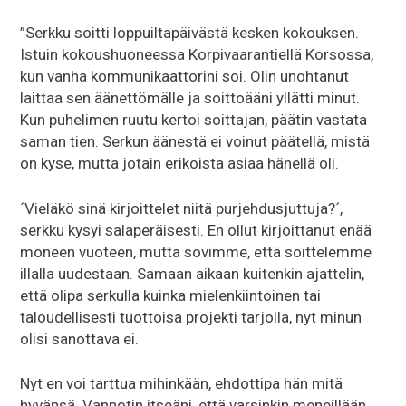
”Serkku soitti loppuiltapäivästä kesken kokouksen.
Istuin kokoushuoneessa Korpivaarantiellä Korsossa,
kun vanha kommunikaattorini soi. Olin unohtanut
laittaa sen äänettömälle ja soittoääni yllätti minut.
Kun puhelimen ruutu kertoi soittajan, päätin vastata
saman tien. Serkun äänestä ei voinut päätellä, mistä
on kyse, mutta jotain erikoista asiaa hänellä oli.
´Vieläkö sinä kirjoittelet niitä purjehdusjuttuja?´,
serkku kysyi salaperäisesti. En ollut kirjoittanut enää
moneen vuoteen, mutta sovimme, että soittelemme
illalla uudestaan. Samaan aikaan kuitenkin ajattelin,
että olipa serkulla kuinka mielenkiintoinen tai
taloudellisesti tuottoisa projekti tarjolla, nyt minun
olisi sanottava ei.
Nyt en voi tarttua mihinkään, ehdottipa hän mitä
hyvänsä. Vannotin itseäni, että varsinkin meneillään