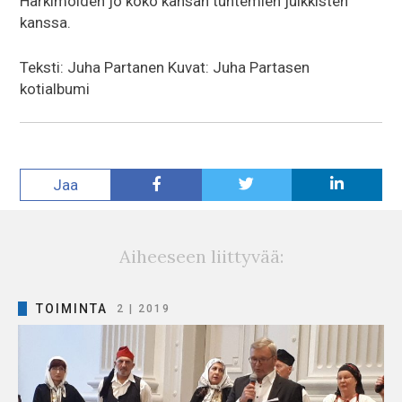
Harkimoiden jo koko kansan tuntemien julkkisten
kanssa.
Teksti: Juha Partanen Kuvat: Juha Partasen
kotialbumi
Jaa
Aiheeseen liittyvää:
TOIMINTA
2 | 2019