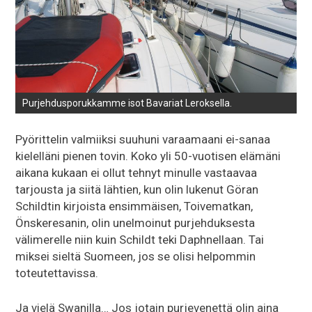
Purjehdusporukkamme isot Bavariat Leroksella.
Pyörittelin valmiiksi suuhuni varaamaani ei-sanaa
kielelläni pienen tovin. Koko yli 50-vuotisen elämäni
aikana kukaan ei ollut tehnyt minulle vastaavaa
tarjousta ja siitä lähtien, kun olin lukenut Göran
Schildtin kirjoista ensimmäisen, Toivematkan,
Önskeresanin, olin unelmoinut purjehduksesta
välimerelle niin kuin Schildt teki Daphnellaan. Tai
miksei sieltä Suomeen, jos se olisi helpommin
toteutettavissa.
Ja vielä Swanilla… Jos jotain purjevenettä olin aina