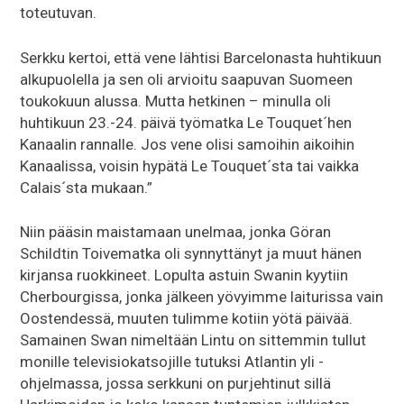
toteutuvan.
Serkku kertoi, että vene lähtisi Barcelonasta huhtikuun
alkupuolella ja sen oli arvioitu saapuvan Suomeen
toukokuun alussa. Mutta hetkinen – minulla oli
huhtikuun 23.-24. päivä työmatka Le Touquet´hen
Kanaalin rannalle. Jos vene olisi samoihin aikoihin
Kanaalissa, voisin hypätä Le Touquet´sta tai vaikka
Calais´sta mukaan.”
Niin pääsin maistamaan unelmaa, jonka Göran
Schildtin Toivematka oli synnyttänyt ja muut hänen
kirjansa ruokkineet. Lopulta astuin Swanin kyytiin
Cherbourgissa, jonka jälkeen yövyimme laiturissa vain
Oostendessä, muuten tulimme kotiin yötä päivää.
Samainen Swan nimeltään Lintu on sittemmin tullut
monille televisiokatsojille tutuksi Atlantin yli -
ohjelmassa, jossa serkkuni on purjehtinut sillä