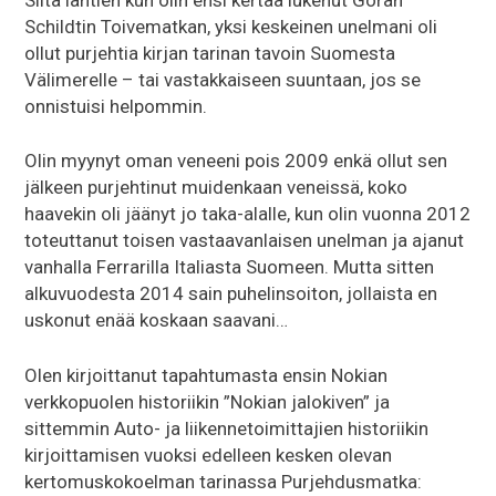
Schildtin Toivematkan, yksi keskeinen unelmani oli
ollut purjehtia kirjan tarinan tavoin Suomesta
Välimerelle – tai vastakkaiseen suuntaan, jos se
onnistuisi helpommin.
Olin myynyt oman veneeni pois 2009 enkä ollut sen
jälkeen purjehtinut muidenkaan veneissä, koko
haavekin oli jäänyt jo taka-alalle, kun olin vuonna 2012
toteuttanut toisen vastaavanlaisen unelman ja ajanut
vanhalla Ferrarilla Italiasta Suomeen. Mutta sitten
alkuvuodesta 2014 sain puhelinsoiton, jollaista en
uskonut enää koskaan saavani…
Olen kirjoittanut tapahtumasta ensin Nokian
verkkopuolen historiikin ”Nokian jalokiven” ja
sittemmin Auto- ja liikennetoimittajien historiikin
kirjoittamisen vuoksi edelleen kesken olevan
kertomuskokoelman tarinassa Purjehdusmatka: