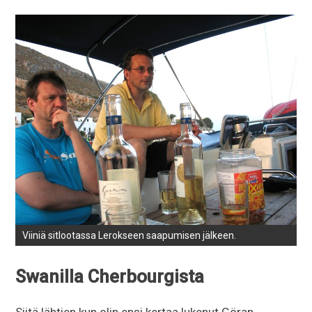
Viiniä sitlootassa Lerokseen saapumisen jälkeen.
Swanilla Cherbourgista
Siitä lähtien kun olin ensi kertaa lukenut Göran