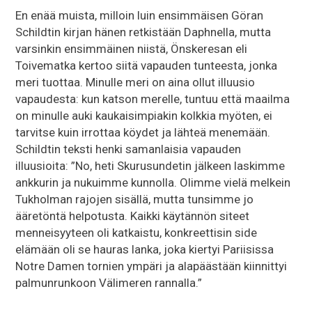
En enää muista, milloin luin ensimmäisen Göran
Schildtin kirjan hänen retkistään Daphnella, mutta
varsinkin ensimmäinen niistä, Önskeresan eli
Toivematka kertoo siitä vapauden tunteesta, jonka
meri tuottaa. Minulle meri on aina ollut illuusio
vapaudesta: kun katson merelle, tuntuu että maailma
on minulle auki kaukaisimpiakin kolkkia myöten, ei
tarvitse kuin irrottaa köydet ja lähteä menemään.
Schildtin teksti henki samanlaisia vapauden
illuusioita: ”No, heti Skurusundetin jälkeen laskimme
ankkurin ja nukuimme kunnolla. Olimme vielä melkein
Tukholman rajojen sisällä, mutta tunsimme jo
ääretöntä helpotusta. Kaikki käytännön siteet
menneisyyteen oli katkaistu, konkreettisin side
elämään oli se hauras lanka, joka kiertyi Pariisissa
Notre Damen tornien ympäri ja alapäästään kiinnittyi
palmunrunkoon Välimeren rannalla.”