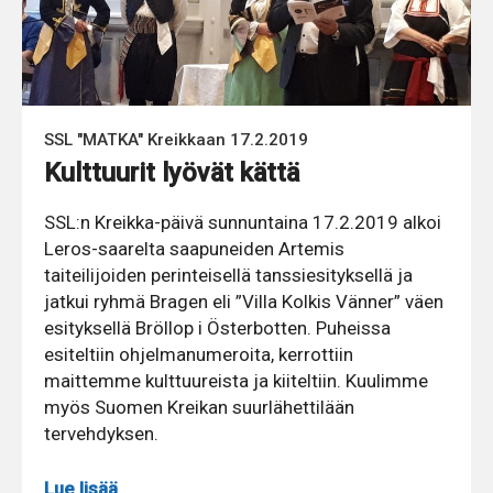
SSL "MATKA" Kreikkaan 17.2.2019
Kulttuurit lyövät kättä
SSL:n Kreikka-päivä sunnuntaina 17.2.2019 alkoi
Leros-saarelta saapuneiden Artemis
taiteilijoiden perinteisellä tanssiesityksellä ja
jatkui ryhmä Bragen eli ”Villa Kolkis Vänner” väen
esityksellä Bröllop i Österbotten. Puheissa
esiteltiin ohjelmanumeroita, kerrottiin
maittemme kulttuureista ja kiiteltiin. Kuulimme
myös Suomen Kreikan suurlähettilään
tervehdyksen.
Lue lisää