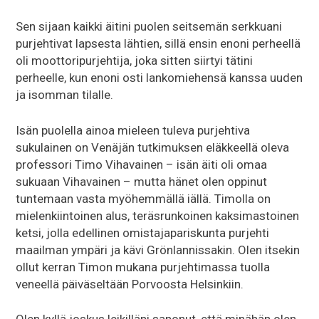
Sen sijaan kaikki äitini puolen seitsemän serkkuani
purjehtivat lapsesta lähtien, sillä ensin enoni perheellä
oli moottoripurjehtija, joka sitten siirtyi tätini
perheelle, kun enoni osti lankomiehensä kanssa uuden
ja isomman tilalle.
Isän puolella ainoa mieleen tuleva purjehtiva
sukulainen on Venäjän tutkimuksen eläkkeellä oleva
professori Timo Vihavainen – isän äiti oli omaa
sukuaan Vihavainen – mutta hänet olen oppinut
tuntemaan vasta myöhemmällä iällä. Timolla on
mielenkiintoinen alus, teräsrunkoinen kaksimastoinen
ketsi, jolla edellinen omistajapariskunta purjehti
maailman ympäri ja kävi Grönlannissakin. Olen itsekin
ollut kerran Timon mukana purjehtimassa tuolla
veneellä päiväseltään Porvoosta Helsinkiin.