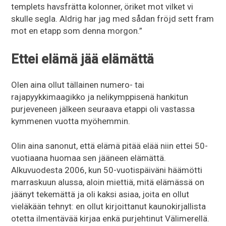
templets havsfrätta kolonner, öriket mot vilket vi
skulle segla. Aldrig har jag med sådan fröjd sett fram
mot en etapp som denna morgon.”
Ettei elämä jää elämättä
Olen aina ollut tällainen numero- tai
rajapyykkimaagikko ja nelikymppisenä hankitun
purjeveneen jälkeen seuraava etappi oli vastassa
kymmenen vuotta myöhemmin.
Olin aina sanonut, että elämä pitää elää niin ettei 50-
vuotiaana huomaa sen jääneen elämättä.
Alkuvuodesta 2006, kun 50-vuotispäiväni häämötti
marraskuun alussa, aloin miettiä, mitä elämässä on
jäänyt tekemättä ja oli kaksi asiaa, joita en ollut
vieläkään tehnyt: en ollut kirjoittanut kaunokirjallista
otetta ilmentävää kirjaa enkä purjehtinut Välimerellä.