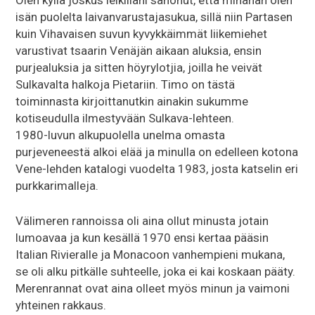
Olen kyllä joskus leikilläni sanonut, että minähän olen
isän puolelta laivanvarustajasukua, sillä niin Partasen
kuin Vihavaisen suvun kyvykkäimmät liikemiehet
varustivat tsaarin Venäjän aikaan aluksia, ensin
purjealuksia ja sitten höyrylotjia, joilla he veivät
Sulkavalta halkoja Pietariin. Timo on tästä
toiminnasta kirjoittanutkin ainakin sukumme
kotiseudulla ilmestyvään Sulkava-lehteen.
1980-luvun alkupuolella unelma omasta
purjeveneestä alkoi elää ja minulla on edelleen kotona
Vene-lehden katalogi vuodelta 1983, josta katselin eri
purkkarimalleja.
Välimeren rannoissa oli aina ollut minusta jotain
lumoavaa ja kun kesällä 1970 ensi kertaa pääsin
Italian Rivieralle ja Monacoon vanhempieni mukana,
se oli alku pitkälle suhteelle, joka ei kai koskaan pääty.
Merenrannat ovat aina olleet myös minun ja vaimoni
yhteinen rakkaus.