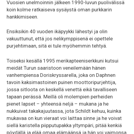
Vuosien unelmoinnin jälkeen 1990-luvun puolivälissä
koin kolme ratkaiseva sysäystä oman purkkarin
hankkimiseen.
Ensiksikin 40 vuoden ikäpyykki lähestyi ja olin
vakuuttunut, että jos nelikymppisenä ei opettele
purjehtimaan, sitä ei tule myöhemmin tehtyä.
Toiseksi kesällä 1995 merikapteeniserkkuni kutsui
meidät Turun saaristoon veneilemään hänen
vanhempiensa Doriskryssarella, joka on Daphnen
tavoin kaksimastoinen puinen moottoripurjehtija,
jossa sitloota on keskellä venettä eikä tavalliseen
tapaan perässä. Meillä oli molempien perheiden
pienet lapset – yhteensä neljä – mukana ja he
nukkuivat takakajuutassa, jota Schildt kehuu, kuinka
mukavaa on kun vieraat voi laittaa sinne ja he voivat
siellä karistella piipputupakka yltympäri, pitää kenkiä
pöydällä ja elää omaa elämäänsä ja hän voi vaimonsa