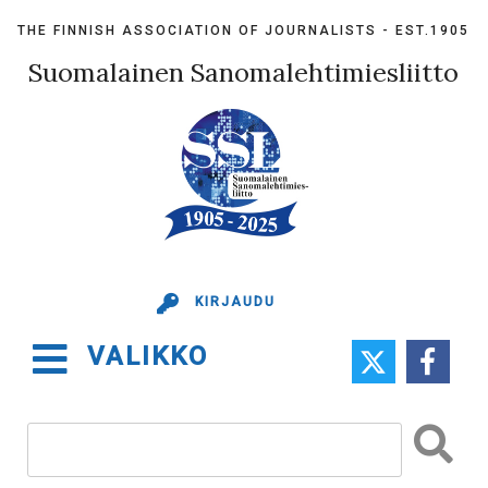
Skip
THE FINNISH ASSOCIATION OF JOURNALISTS - EST.1905
to
content
Suomalainen Sanomalehtimiesliitto
KIRJAUDU
VALIKKO