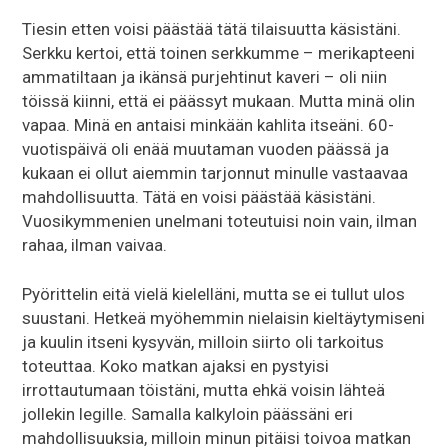
Tiesin etten voisi päästää tätä tilaisuutta käsistäni.
Serkku kertoi, että toinen serkkumme – merikapteeni
ammatiltaan ja ikänsä purjehtinut kaveri – oli niin
töissä kiinni, että ei päässyt mukaan. Mutta minä olin
vapaa. Minä en antaisi minkään kahlita itseäni. 60-
vuotispäivä oli enää muutaman vuoden päässä ja
kukaan ei ollut aiemmin tarjonnut minulle vastaavaa
mahdollisuutta. Tätä en voisi päästää käsistäni.
Vuosikymmenien unelmani toteutuisi noin vain, ilman
rahaa, ilman vaivaa.
Pyörittelin eitä vielä kielelläni, mutta se ei tullut ulos
suustani. Hetkeä myöhemmin nielaisin kieltäytymiseni
ja kuulin itseni kysyvän, milloin siirto oli tarkoitus
toteuttaa. Koko matkan ajaksi en pystyisi
irrottautumaan töistäni, mutta ehkä voisin lähteä
jollekin legille. Samalla kalkyloin päässäni eri
mahdollisuuksia, milloin minun pitäisi toivoa matkan