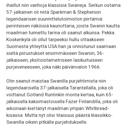
ihaillut niin vanhoja klassisia Swaneja. Serkun ostama
57-jalkainen oli niitä Sparkman & Stephensin
legendaarisen suunnittelutoimiston piirtämiä
perinteisen näköisiä kaunottaria, joista Swanin kautta
maailman tunnettu tarina oli saanut alkunsa. Pekka
Koskenkylä oli ollut tarpeeksi hullu ottaakseen
Suomesta yhteyttä USA:han ja onnistunut saamaan
sieltä piirustukset ensimmäiseen Swaniin, 36-
jalkaiseen, yksitoistametriseen lasikuituiseen
purjeveneeseen, joka näki päivänvalon 1966.
Olin saanut maistaa Swanilla purjehtimista niin
legendaarisella 37-jalkaisella Tarantellalla, joka oli
voittanut Gotland Runtinkin monta kertaa, kuin 65-
jalkaisella kaksimastoisella Fazer Finlandilla, joka oli
aikoinaan kiertänyt maailman ympäri Whitbread-
kisassa. Mutta nyt olisi tilaisuus päästä klassikko-
Swanilla oikein pitkälle purjehdukselle.