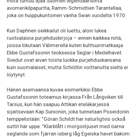
miltä tuntuu ajaa Suomen legendaarisinta
avomerikilpapurtta, Ramm-Schmidtien Tarantellaa,
joka on huippukuntoinen vanha Swan vuodelta 1970.
Kun Daphnen seikkailut oli luettu, aloin lukea
ruotsalaisia purjehduskirjoja – ennen kaikkea niitä,
joissa liikutaan Välimerellä kuten kulttuurimatkaaja
Ebbe Gustafssonin teoksessa Seglar i Medelhavet.
Svedut ovat aivan toista luokka purjehduskansana
kuin suomalaiset, mutta Schildtin voittanutta sieltä ei
löytynyt.
Hänen asemaansa kuvaa esimerkiksi Ebbe
Gustafssonin toteamus kirjassa Från Långviken till
Tarsus, kun hän saapuu Attikan eteläkärjessä
sijaitsevaan Kap Sunioniin, joka tunnetaan Poseidonin
temppelistään: ”Göran Schildt har naturligtvis också
suttit här uppe: ”Klarblått i morgonljuset med öarna
seglande som fjärran isberg låg Egeiska havet bakom