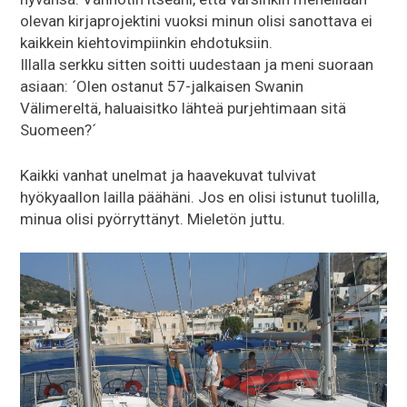
olevan kirjaprojektini vuoksi minun olisi sanottava ei
kaikkein kiehtovimpiinkin ehdotuksiin.
Illalla serkku sitten soitti uudestaan ja meni suoraan
asiaan: ´Olen ostanut 57-jalkaisen Swanin
Välimereltä, haluaisitko lähteä purjehtimaan sitä
Suomeen?´
Kaikki vanhat unelmat ja haavekuvat tulvivat
hyökyaallon lailla päähäni. Jos en olisi istunut tuolilla,
minua olisi pyörryttänyt. Mieletön juttu.