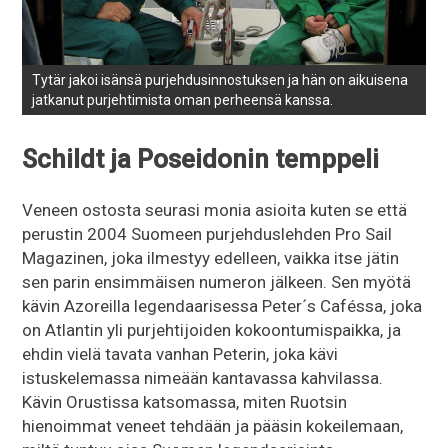
Tytär jakoi isänsä purjehdusinnostuksen ja hän on aikuisena
jatkanut purjehtimista oman perheensä kanssa.
Schildt ja Poseidonin temppeli
Veneen ostosta seurasi monia asioita kuten se että
perustin 2004 Suomeen purjehduslehden Pro Sail
Magazinen, joka ilmestyy edelleen, vaikka itse jätin
sen parin ensimmäisen numeron jälkeen. Sen myötä
kävin Azoreilla legendaarisessa Peter´s Caféssa, joka
on Atlantin yli purjehtijoiden kokoontumispaikka, ja
ehdin vielä tavata vanhan Peterin, joka kävi
istuskelemassa nimeään kantavassa kahvilassa.
Kävin Orustissa katsomassa, miten Ruotsin
hienoimmat veneet tehdään ja pääsin kokeilemaan,