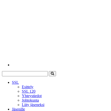
SSL
Esittely
SSL 120
Yhteystiedot
Johtokunta
Liity jäseneksi
Jäsenille