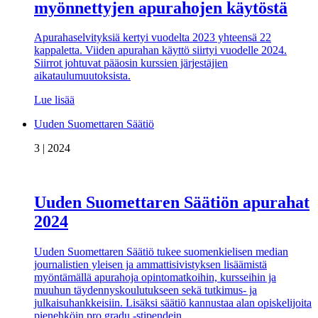
myönnettyjen apurahojen käytöstä
Apurahaselvityksiä kertyi vuodelta 2023 yhteensä 22
kappaletta. Viiden apurahan käyttö siirtyi vuodelle 2024.
Siirrot johtuvat pääosin kurssien järjestäjien
aikataulumuutoksista.
Lue lisää
Uuden Suomettaren Säätiö
3 | 2024
Uuden Suomettaren Säätiön apurahat
2024
Uuden Suomettaren Säätiö tukee suomenkielisen median
journalistien yleisen ja ammattisivistyksen lisäämistä
myöntämällä apurahoja opintomatkoihin, kursseihin ja
muuhun täydennyskoulutukseen sekä tutkimus- ja
julkaisuhankkeisiin. Lisäksi säätiö kannustaa alan opiskelijoita
pienehköin pro gradu -stipendein.