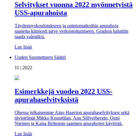
Selvitykset vuonna 2022 myönnetyistä
USS-apurahoista
Täydennyskoulutukseen ja opintomatkoihin apurahoja
saaneita kiinnosti tarve verkostoitumiseen. Graduja haluttiin
saada valmiiksi.
Lue lisää
Uuden Suomettaren Säätiö
11 | 2022
Esimerkkejä vuoden 2022 USS-
apurahaselvityksistä
Ohessa julkaisemme Aino Haavion apurahaselvityksen sekä
tiivistelmät Mikko Knuuttilan, Anu Silfverbergin, Onni
Niemen ja Kaisa Beltranin saamien apurahojen käytöstä.
Lue lisää