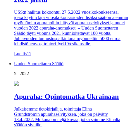
USS:n hallitus kokoontui 27.5.2022 vuosikokoukseensa,
jossa käytiin läpi vuosikokousasioiden lisäksi säätiön aiemmin
myöntämiin apurahoihin liittyvät apurahaselvitykset ja uudet
vuoden 2022 apuraha-anomukset. – Uuden Suomettaren
Säätiö täytti vuonna 2021 kunnioitettavat 100 vuotta.
Juhlavuoden tunnustuspalkintona myönnettiin 5000 euroa
lehdistöneuvos, tohtori Jyrki Vesikansalle.
Lue lisää
Uuden Suomettaren Säätiö
5 | 2022
Apuraha: Opintomatka Ukrainaan
Julkaisemme tietokirjailija, toimittaja Elina
Grundströmin apurahaselvityksen, joka on päivätty
13.4.2022. Mukana on neljä kuvaa, jotka saimme Elinalta
säätiön sivuille.