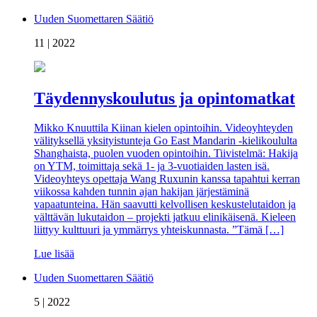
Uuden Suomettaren Säätiö
11 | 2022
Täydennyskoulutus ja opintomatkat
Mikko Knuuttila Kiinan kielen opintoihin. Videoyhteyden
välityksellä yksityistunteja Go East Mandarin -kielikoululta
Shanghaista, puolen vuoden opintoihin. Tiivistelmä: Hakija
on YTM, toimittaja sekä 1- ja 3-vuotiaiden lasten isä.
Videoyhteys opettaja Wang Ruxunin kanssa tapahtui kerran
viikossa kahden tunnin ajan hakijan järjestäminä
vapaatunteina. Hän saavutti kelvollisen keskustelutaidon ja
välttävän lukutaidon – projekti jatkuu elinikäisenä. Kieleen
liittyy kulttuuri ja ymmärrys yhteiskunnasta. ”Tämä […]
Lue lisää
Uuden Suomettaren Säätiö
5 | 2022