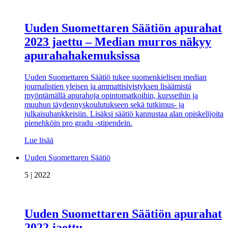
Uuden Suomettaren Säätiön apurahat
2023 jaettu – Median murros näkyy
apurahahakemuksissa
Uuden Suomettaren Säätiö tukee suomenkielisen median
journalistien yleisen ja ammattisivistyksen lisäämistä
myöntämällä apurahoja opintomatkoihin, kursseihin ja
muuhun täydennyskoulutukseen sekä tutkimus- ja
julkaisuhankkeisiin. Lisäksi säätiö kannustaa alan opiskelijoita
pienehköin pro gradu -stipendein.
Lue lisää
Uuden Suomettaren Säätiö
5 | 2022
Uuden Suomettaren Säätiön apurahat
2022 jaettu