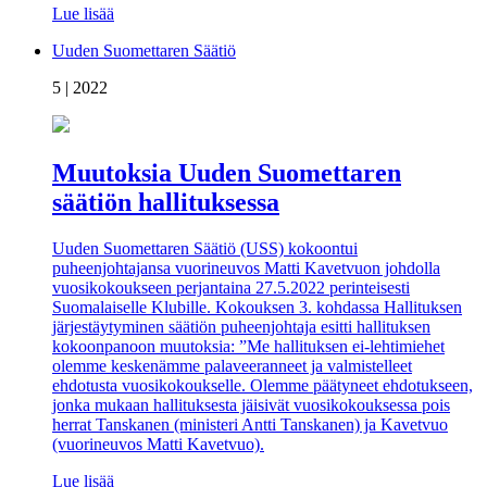
Lue lisää
Uuden Suomettaren Säätiö
5 | 2022
Muutoksia Uuden Suomettaren
säätiön hallituksessa
Uuden Suomettaren Säätiö (USS) kokoontui
puheenjohtajansa vuorineuvos Matti Kavetvuon johdolla
vuosikokoukseen perjantaina 27.5.2022 perinteisesti
Suomalaiselle Klubille. Kokouksen 3. kohdassa Hallituksen
järjestäytyminen säätiön puheenjohtaja esitti hallituksen
kokoonpanoon muutoksia: ”Me hallituksen ei-lehtimiehet
olemme keskenämme palaveeranneet ja valmistelleet
ehdotusta vuosikokoukselle. Olemme päätyneet ehdotukseen,
jonka mukaan hallituksesta jäisivät vuosikokouksessa pois
herrat Tanskanen (ministeri Antti Tanskanen) ja Kavetvuo
(vuorineuvos Matti Kavetvuo).
Lue lisää