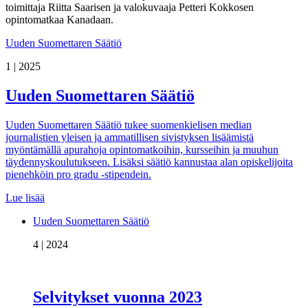
toimittaja Riitta Saarisen ja valokuvaaja Petteri Kokkosen
opintomatkaa Kanadaan.
Uuden Suomettaren Säätiö
1 | 2025
Uuden Suomettaren Säätiö
Uuden Suomettaren Säätiö tukee suomenkielisen median
journalistien yleisen ja ammatillisen sivistyksen lisäämistä
myöntämällä apurahoja opintomatkoihin, kursseihin ja muuhun
täydennyskoulutukseen. Lisäksi säätiö kannustaa alan opiskelijoita
pienehköin pro gradu -stipendein.
Lue lisää
Uuden Suomettaren Säätiö
4 | 2024
Selvitykset vuonna 2023