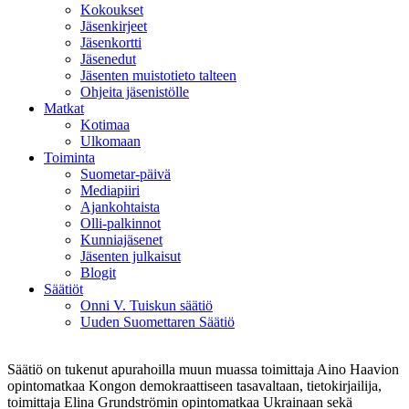
Kokoukset
Jäsenkirjeet
Jäsenkortti
Jäsenedut
Jäsenten muistotieto talteen
Ohjeita jäsenistölle
Matkat
Kotimaa
Ulkomaan
Toiminta
Suometar-päivä
Mediapiiri
Ajankohtaista
Olli-palkinnot
Kunniajäsenet
Jäsenten julkaisut
Blogit
Säätiöt
Onni V. Tuiskun säätiö
Uuden Suomettaren Säätiö
Säätiö on tukenut apurahoilla muun muassa toimittaja Aino Haavion
opintomatkaa Kongon demokraattiseen tasavaltaan, tietokirjailija,
toimittaja Elina Grundströmin opintomatkaa Ukrainaan sekä