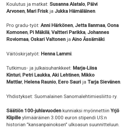
Koulutus ja matkat:
Susanna Alatalo
,
Päivi
Arvonen
,
Mari Frisk
ja
Jukka Hämäläinen
.
Pro gradu-työt:
Anni Härkönen
,
Jetta Ilanmaa
,
Oona
Komonen
,
Pi Mäkilä
,
Valtteri Parikka
,
Johannes
Roviomaa
,
Oskari Valtonen
ja
Aino Ässämäki
.
Väitöskirjatyöt:
Henna Lammi
.
Tutkimus- ja julkaisuhankkeet:
Marja-Liisa
Kinturi
,
Petri Laukka
,
Aki Lehtinen
,
Mikko
Mattlar
,
Helena Raunio
,
Eero Sauri
ja
Tarja Sievänen
.
Yhdistykset: Suomalainen Sanomalehtimiesliitto ry.
Säätiön 100-juhlavuoden
kunniaksi myönnettiin
Yrjö
Klipille
ylimääräinen 3.000 euron stipendi US:n
historian ”kansanpainoksen” ulkoasun suunnitteluun.