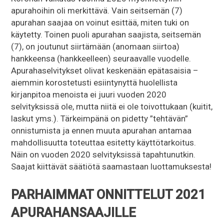
apurahoihin oli merkittävä. Vain seitsemän (7)
apurahan saajaa on voinut esittää, miten tuki on
käytetty. Toinen puoli apurahan saajista, seitsemän
(7), on joutunut siirtämään (anomaan siirtoa)
hankkeensa (hankkeelleen) seuraavalle vuodelle.
Apurahaselvitykset olivat keskenään epätasaisia –
aiemmin korostetusti esiintynyttä huolellista
kirjanpitoa menoista ei juuri vuoden 2020
selvityksissä ole, mutta niitä ei ole toivottukaan (kuitit,
laskut yms.). Tärkeimpänä on pidetty ”tehtävän”
onnistumista ja ennen muuta apurahan antamaa
mahdollisuutta toteuttaa esitetty käyttötarkoitus.
Näin on vuoden 2020 selvityksissä tapahtunutkin.
Saajat kiittävät säätiötä saamastaan luottamuksesta!
PARHAIMMAT ONNITTELUT 2021
APURAHANSAAJILLE