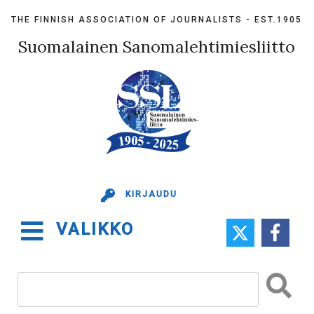
Skip
THE FINNISH ASSOCIATION OF JOURNALISTS - EST.1905
to
content
Suomalainen Sanomalehtimiesliitto
KIRJAUDU
VALIKKO