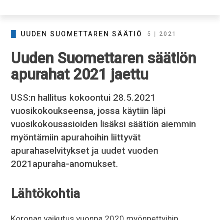
UUDEN SUOMETTAREN SÄÄTIÖ
5 | 2021
Uuden Suomettaren säätiön
apurahat 2021 jaettu
USS:n hallitus kokoontui 28.5.2021
vuosikokoukseensa, jossa käytiin läpi
vuosikokousasioiden lisäksi säätiön aiemmin
myöntämiin apurahoihin liittyvät
apurahaselvitykset ja uudet vuoden
2021apuraha-anomukset.
Lähtökohtia
Koronan vaikutus vuonna 2020 myönnettyihin