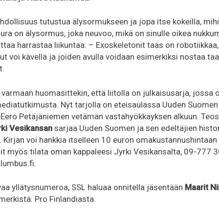
dollisuus tutustua älysormukseen ja jopa itse kokeilla, mi
 Oura on älysormus, joka neuvoo, mikä on sinulle oikea nuk
ttaa harrastaa liikuntaa. – Exoskeletonit taas on robotiikkaa, 
t voi kävellä ja joiden avulla voidaan esimerkiksi nostaa taa
t.
varmaan huomasittekin, että liitolla on julkaisusarja, jossa
ediatutkimusta. Nyt tarjolla on eteisaulassa Uuden Suomen
ta Eero Petäjäniemen vetämän vastahyökkäyksen alkuun. Teo
rki Vesikansan
sarjaa Uuden Suomen ja sen edeltäjien histor
Kirjan voi hankkia itselleen 10 euron omakustannushintaan
voit myös tilata oman kappaleesi Jyrki Vesikansalta, 09-777 
lumbus.fi.
aa yllätysnumeroa, SSL haluaa onnitella jäsentään
Maarit Ni
erkistä: Pro Finlandiasta.