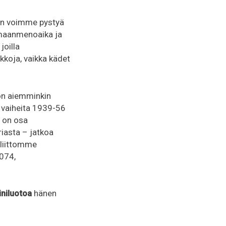
hin voimme pystyä
kumaanmenoaika ja
joilla
kkoja, vaikka kädet
 on aiemminkin
 vaiheita 1939-56
s on osa
iasta – jatkoa
 liittomme
3074,
iniluotoa
hänen