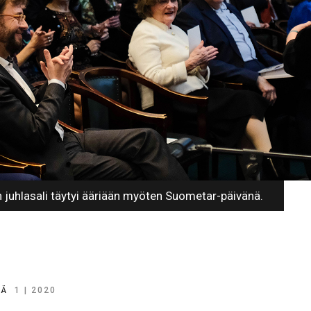
 juhlasali täytyi ääriään myöten Suometar-päivänä.
VÄ
1 | 2020