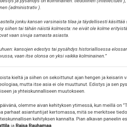
estys ja pysähdys on kolminainen: tiedollinen (intellectuell ),
inen (administrativ ).
astella jonku kansan varsinaista tilaa ja täydellisesti käsittää s
ny siihen tai tähän näistä kolmesta: ne eivät ole kolme erityistä
 ovat vaan sivuja samasta asiasta.
huen: kansojen edestys tai pysähdys historiallisessa elossa
ussa, vaan itse olonsa on yksi vaikka kolminainen.”
oista kieltä ja siihen on sekoittunut ajan hengen ja keisarin
logiaa, mutta itse asia ei ole muuttunut. Edistys ja sen pys
lliseen ja yhteiskunnalliseen muutokseen.
äivänä, olemme aivan kehityksen ytimessä, kun meillä on ”T
a parhaat asiantuntijat kertomassa, mitä se merkitsee tiedol
teiskunnallisen kehityksen kannalta. Pian alkavan paneelin es
ttila
ja
Raisa Rauhamaa
.