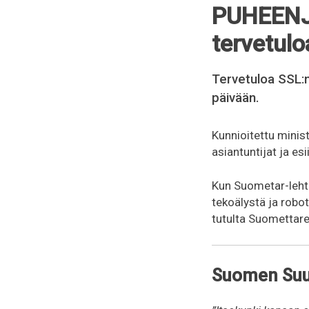
PUHEENJ
tervetulo
Tervetuloa SSL:
päivään.
Kunnioitettu minis
asiantuntijat ja es
Kun Suometar-lehti
tekoälystä ja robot
tutulta Suomettare
Suomen Suur