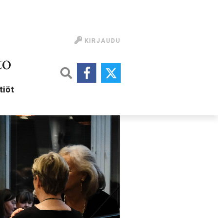
KIRJAUDU
to
tiöt