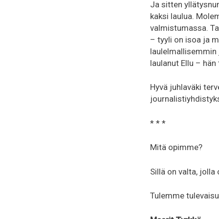
Ja sitten yllätysn
kaksi laulua. Molem
valmistumassa. Tai
– tyyli on isoa ja
laulelmallisemmin 
laulanut Ellu – hän
Hyvä juhlaväki te
journalistiyhdisty
* * *
Mitä opimme?
Sillä on valta, jolla
Tulemme tulevaisu