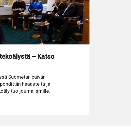
tekoälystä – Katso
ssä Suometar-päivän
pohdittiin haaasteita ja
oäly tuo journalismille.