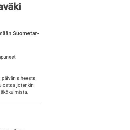
aväki
tämään Suometar-
aapuneet
 päivän aiheesta,
ulostaa jotenkin
näkökulmista.