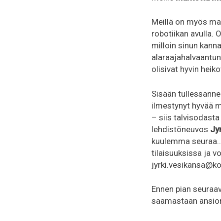
Meillä on myös mah
robotiikan avulla.
milloin sinun kanna
alaraajahalvaantunu
olisivat hyvin heiko
Sisään tullessanne 
ilmestynyt hyvää m
– siis talvisodas
lehdistöneuvos
Jy
kuulemma seuraa… 
tilaisuuksissa ja 
jyrki.vesikansa@ko
Ennen pian seuraav
saamastaan ansiom