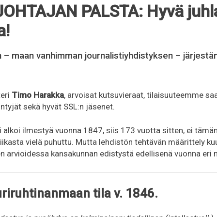
OHTAJAN PALSTA: Hyvä juhl
a!
n – maan vanhimman journalistiyhdistyksen – järjes
teri
Timo Harakka
, arvoisat kutsuvieraat, tilaisuuteemme s
iintyjät sekä hyvät SSL:n jäsenet.
 alkoi ilmestyä vuonna 1847, siis 173 vuotta sitten, ei tämän
iikasta vielä puhuttu. Mutta lehdistön tehtävän määrittely ku
n arvioidessa kansakunnan edistystä edellisenä vuonna eri 
iruhtinanmaan tila v. 1846.