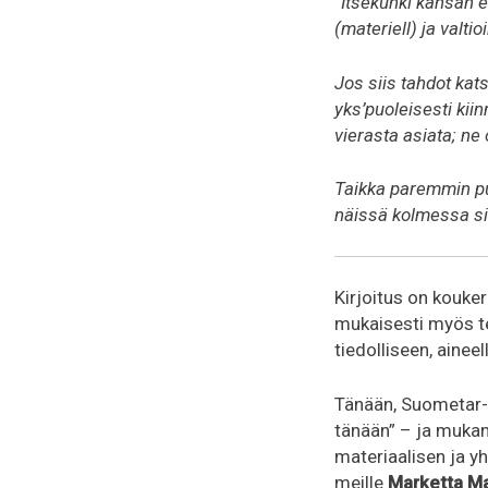
”Itsekunki kansan ed
(materiell) ja valtio
Jos siis tahdot kats
yks’puoleisesti kiin
vierasta asiata; ne
Taikka paremmin pu
näissä kolmessa siv
Kirjoitus on kouker
mukaisesti myös teo
tiedolliseen, ainee
Tänään, Suometar-p
tänään” – ja mukan
materiaalisen ja yh
meille
Marketta Ma