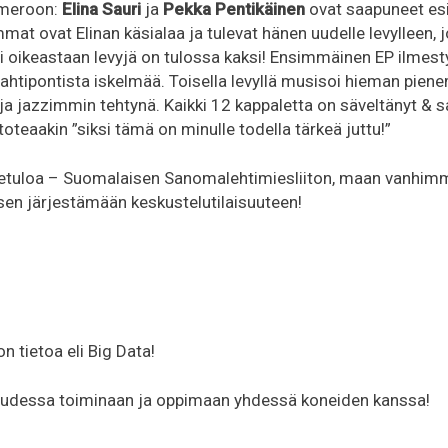
umeroon:
Elina Sauri
ja
Pekka Pentikäinen
ovat saapuneet es
mat ovat Elinan käsialaa ja tulevat hänen uudelle levylleen, 
 oikeastaan levyjä on tulossa kaksi! Ensimmäinen EP ilmes
 mahtipontista iskelmää. Toisella levyllä musisoi hieman pie
ja jazzimmin tehtynä. Kaikki 12 kappaletta on säveltänyt & s
 toteaakin ”siksi tämä on minulle todella tärkeä juttu!”
rvetuloa – Suomalaisen Sanomalehtimiesliiton, maan vanhi
ksen järjestämään keskustelutilaisuuteen!
 on tietoa eli Big Data!
udessa toiminaan ja oppimaan yhdessä koneiden kanssa!