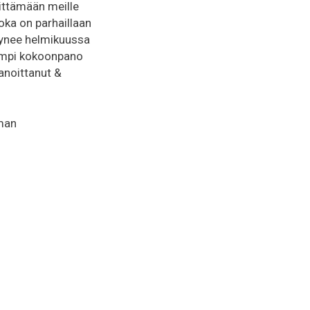
ittämään meille
joka on parhaillaan
tynee helmikuussa
nempi kokoonpano
anoittanut &
mman