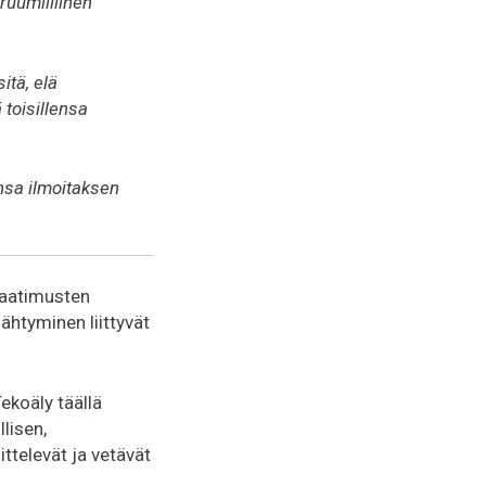
 ruumiillinen
itä, elä
 toisillensa
nsa ilmoitaksen
 vaatimusten
ähtyminen liittyvät
ekoäly täällä
lisen,
ittelevät ja vetävät