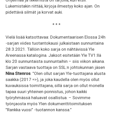
Ohjelmaa ja tekemistä on tarjolla, kun etsii.
Lukemistakin riittää, kirjoja ilmestyy koko ajan. On
pidettävä silmät ja korvat auki.
* * *
Vielä lisää katsottavaa: Dokumentaarisen Elossa 24h
-sarjan viides tuotantokausi julkaistaan sunnuntaina
28.3.2021. Tällöin koko sarja on nähtävissä Yle
Areenassa katalogina. Jaksot esitetään Yle TV1:llä
klo 20 sunnuntaista sunnuntaihin – siis viikon aikana.
Sarjan vastaava tuottaja on SSL:n johtokunnan jäsen
Nina Stenros
. ”Olen ollut sarjan Yle-tuottajana alusta
saakka (2017 =>), ja joka kaudella olen myös ollut
kuvauksissa toimittajana, sillä sarja on ollut monella
tapaa suuri yhteinen ponnistus, johon kaikki
työryhmässä haluavat osallistua. – Sovimme
työnjaosta myös Ylen dokumenttitoimituksen
”Rankka vuosi” -tuotannon kanssa.”