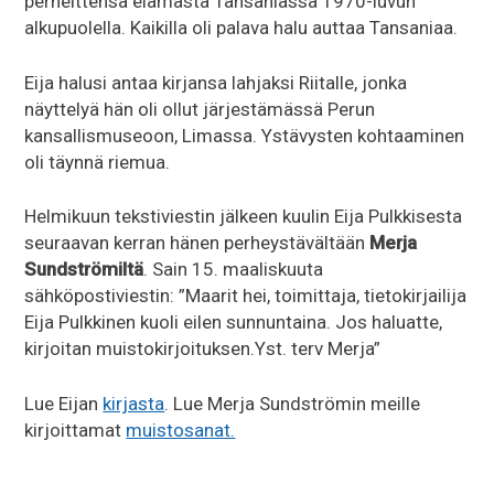
perheittensä elämästä Tansaniassa 1970-luvun
alkupuolella. Kaikilla oli palava halu auttaa Tansaniaa.
Eija halusi antaa kirjansa lahjaksi Riitalle, jonka
näyttelyä hän oli ollut järjestämässä Perun
kansallismuseoon, Limassa. Ystävysten kohtaaminen
oli täynnä riemua.
Helmikuun tekstiviestin jälkeen kuulin Eija Pulkkisesta
seuraavan kerran hänen perheystävältään
Merja
Sundströmiltä
. Sain 15. maaliskuuta
sähköpostiviestin: ”Maarit hei, toimittaja, tietokirjailija
Eija Pulkkinen kuoli eilen sunnuntaina. Jos haluatte,
kirjoitan muistokirjoituksen.Yst. terv Merja”
Lue Eijan
kirjasta
. Lue Merja Sundströmin meille
kirjoittamat
muistosanat.