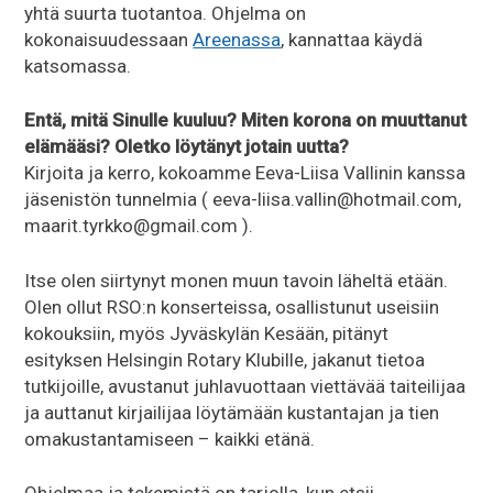
yhtä suurta tuotantoa. Ohjelma on
kokonaisuudessaan
Areenassa
, kannattaa käydä
katsomassa.
Entä, mitä Sinulle kuuluu? Miten korona on muuttanut
elämääsi? Oletko löytänyt jotain uutta?
Kirjoita ja kerro, kokoamme Eeva-Liisa Vallinin kanssa
jäsenistön tunnelmia ( eeva-liisa.vallin@hotmail.com,
maarit.tyrkko@gmail.com ).
Itse olen siirtynyt monen muun tavoin läheltä etään.
Olen ollut RSO:n konserteissa, osallistunut useisiin
kokouksiin, myös Jyväskylän Kesään, pitänyt
esityksen Helsingin Rotary Klubille, jakanut tietoa
tutkijoille, avustanut juhlavuottaan viettävää taiteilijaa
ja auttanut kirjailijaa löytämään kustantajan ja tien
omakustantamiseen – kaikki etänä.