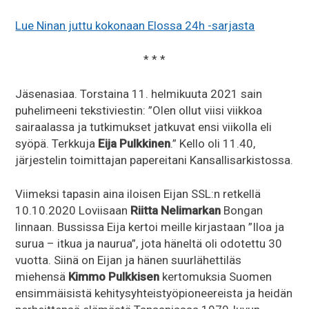
Lue Ninan juttu kokonaan Elossa 24h -sarjasta
* * *
Jäsenasiaa. Torstaina 11. helmikuuta 2021 sain
puhelimeeni tekstiviestin: ”Olen ollut viisi viikkoa
sairaalassa ja tutkimukset jatkuvat ensi viikolla eli
syöpä. Terkkuja
Eija Pulkkinen
.” Kello oli 11.40,
järjestelin toimittajan papereitani Kansallisarkistossa.
Viimeksi tapasin aina iloisen Eijan SSL:n retkellä
10.10.2020 Loviisaan
Riitta Nelimarkan
Bongan
linnaan. Bussissa Eija kertoi meille kirjastaan ”Iloa ja
surua – itkua ja naurua”, jota häneltä oli odotettu 30
vuotta. Siinä on Eijan ja hänen suurlähettiläs
miehensä
Kimmo Pulkkisen
kertomuksia Suomen
ensimmäisistä kehitysyhteistyöpioneereista ja heidän