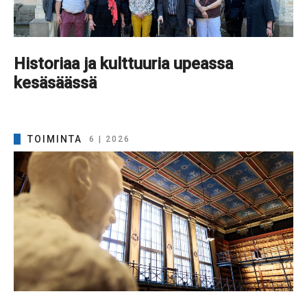
Historiaa ja kulttuuria upeassa
kesäsäässä
TOIMINTA
6 | 2026