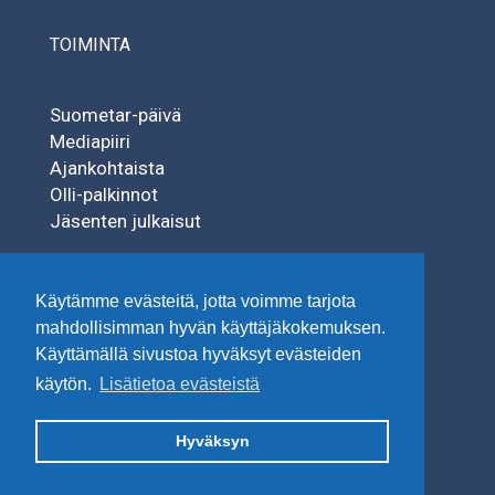
TOIMINTA
Suometar-päivä
Mediapiiri
Ajankohtaista
Olli-palkinnot
Jäsenten julkaisut
SÄÄTIÖT
Käytämme evästeitä, jotta voimme tarjota
mahdollisimman hyvän käyttäjäkokemuksen.
Käyttämällä sivustoa hyväksyt evästeiden
Tuisku-säätiö
käytön.
Lisätietoa evästeistä
Uuden Suomettaren Säätiö
Hyväksyn