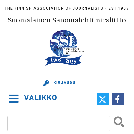
Skip
THE FINNISH ASSOCIATION OF JOURNALISTS - EST.1905
to
content
Suomalainen Sanomalehtimiesliitto
KIRJAUDU
VALIKKO