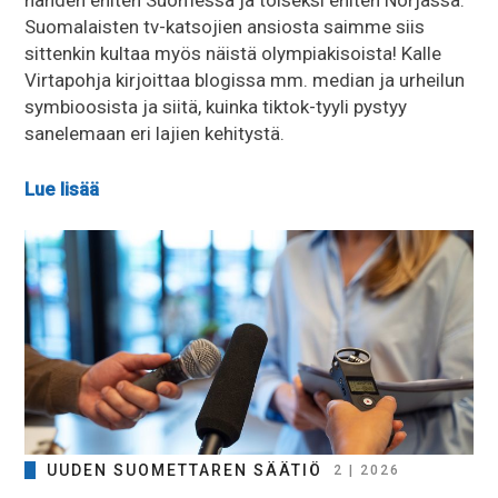
nähden eniten Suomessa ja toiseksi eniten Norjassa.
Suomalaisten tv-katsojien ansiosta saimme siis
sittenkin kultaa myös näistä olympiakisoista! Kalle
Virtapohja kirjoittaa blogissa mm. median ja urheilun
symbioosista ja siitä, kuinka tiktok-tyyli pystyy
sanelemaan eri lajien kehitystä.
Lue lisää
UUDEN SUOMETTAREN SÄÄTIÖ
2 | 2026