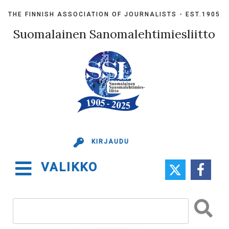
Skip
THE FINNISH ASSOCIATION OF JOURNALISTS - EST.1905
to
content
Suomalainen Sanomalehtimiesliitto
KIRJAUDU
VALIKKO