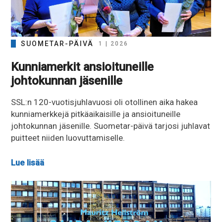
SUOMETAR-PÄIVÄ
1 | 2026
Kunniamerkit ansioituneille
johtokunnan jäsenille
SSL:n 120-vuotisjuhlavuosi oli otollinen aika hakea
kunniamerkkejä pitkäaikaisille ja ansioituneille
johtokunnan jäsenille. Suometar-päivä tarjosi juhlavat
puitteet niiden luovuttamiselle.
Lue lisää