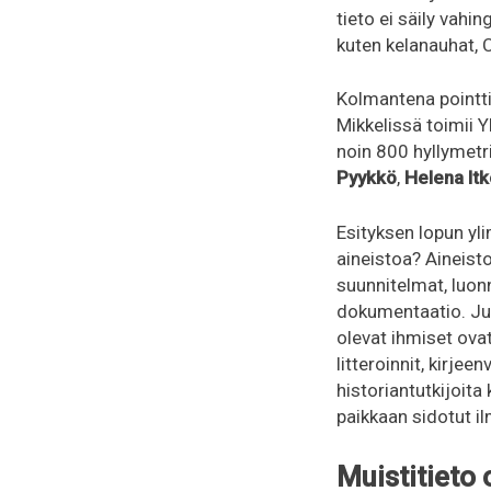
tieto ei säily vahi
kuten kelanauhat, C
Kolmantena pointti
Mikkelissä toimii Y
noin 800 hyllymetr
Pyykkö
,
Helena It
Esityksen lopun yli
aineistoa? Aineisto
suunnitelmat, luon
dokumentaatio. Jul
olevat ihmiset ovat
litteroinnit, kirje
historiantutkijoita
paikkaan sidotut il
Muistitieto 