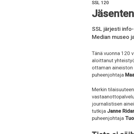
SSL 120
Jäsenten 
SSL järjesti info
Median museo ja
Tänä vuonna 120 v
aloittanut yhteist
ottaman aineiston k
puheenjohtaja
Maa
Merkin tilaisuuteen
vastaanottopalvel
journalistisen aine
tutkija
Janne Rida
puheenjohtaja
Tuo