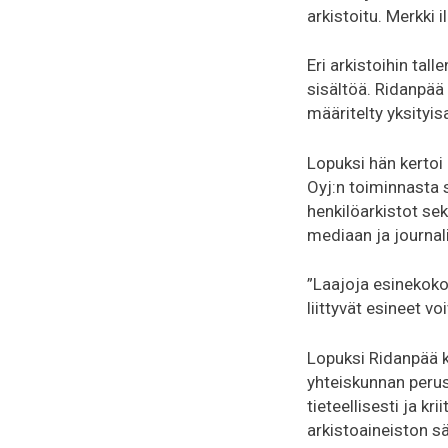
arkistoitu. Merkki 
Eri arkistoihin tal
sisältöä. Ridanpää 
määritelty yksityis
Lopuksi hän kertoi 
Oyj:n toiminnasta sy
henkilöarkistot se
mediaan ja journalis
”Laajoja esinekoko
liittyvät esineet vo
Lopuksi Ridanpää k
yhteiskunnan perusp
tieteellisesti ja kr
arkistoaineiston sä