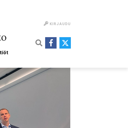
KIRJAUDU
to
tiöt