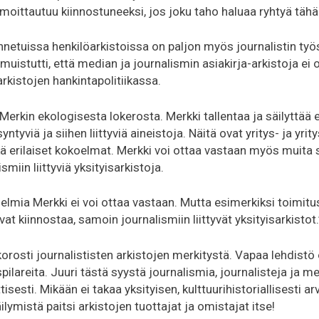
ilmoittautuu kiinnostuneeksi, jos joku taho haluaa ryhtyä tähä
lennetuissa henkilöarkistoissa on paljon myös journalistin ty
muistutti, että median ja journalismin asiakirja-arkistoja ei o
arkistojen hankintapolitiikassa.
Merkin ekologisesta lokerosta. Merkki tallentaa ja säilyttää
ntyviä ja siihen liittyviä aineistoja. Näitä ovat yritys- ja yrity
kä erilaiset kokoelmat. Merkki voi ottaa vastaan myös muita
miin liittyviä yksityisarkistoja.
elmia Merkki ei voi ottaa vastaan. Mutta esimerkiksi toimi
ivat kiinnostaa, samoin journalismiin liittyvät yksityisarkistot.
orosti journalististen arkistojen merkitystä. Vapaa lehdist
ilareita. Juuri tästä syystä journalismia, journalisteja ja m
iittisesti. Mikään ei takaa yksityisen, kulttuurihistoriallisesti 
ilymistä paitsi arkistojen tuottajat ja omistajat itse!