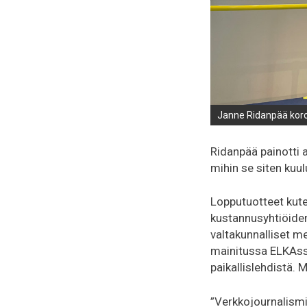
Janne Ridanpää korost
Ridanpää painotti 
mihin se siten kuu
Lopputuotteet kuten
kustannusyhtiöiden
valtakunnalliset m
mainitussa ELKAssa
paikallislehdistä. 
”Verkkojournalism