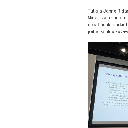
Tutkija Janne Rida
Niitä ovat muun mua
omat henkilöarkisto
joihin kuuluu kuva-