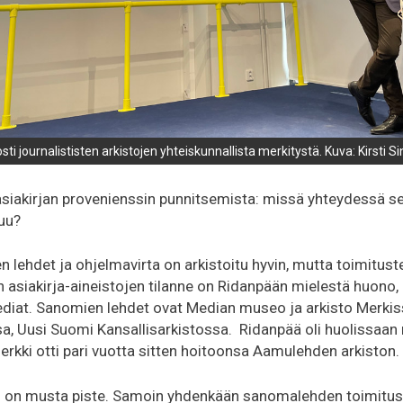
i journalististen arkistojen yhteiskunnallista merkitystä. Kuva: Kirsti S
asiakirjan provenienssin punnitsemista: missä yhteydessä se
luu?
 lehdet ja ohjelmavirta on arkistoitu hyvin, mutta toimitust
 asiakirja-aineistojen tilanne on Ridanpään mielestä huono, 
ediat. Sanomien lehdet ovat Median museo ja arkisto Merkiss
, Uusi Suomi Kansallisarkistossa. Ridanpää oli huolissaan
Merkki otti pari vuotta sitten hoitoonsa Aamulehden arkiston.
i on musta piste. Samoin yhdenkään sanomalehden toimitusj