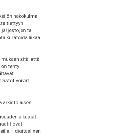
 yksilön näkökulma
ta tiettyyn
 järjestöjen tai
ata kuratoida liikaa
 mukaan sitä, että
 on tehty.
ältävät
neistot voivat
a arkistolaisen.
isuuden alkuajat
aatit ovat
eille – digitaalinen