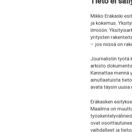
Tieto ei säi
Mikko Eräkaski esit
ja kokemus. Yksity
ilmiöön. Yksityisar
yritysten rakenteit
– jos niissä on rak
Journalistin työtä
arkisto dokumentoi
Kannattaa mennä yk
ainutlaatuista tiet
avata täysin uusia
Eräkasken esityksen
Maailma on muuttun
työskentelyvälinei
ovat osoittautunee
vaihdelleet ja tieto