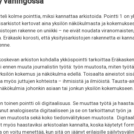
ly vahingossa
teli kolme pointtia, miksi kannattaa arkistoida. Pointti 1 on
isarkistot kertovat aina yksilön näkökulmasta ja kokemukses
kistojen rakenne on uniikki – ne eivät noudata viranomaisten,
a. Eräkaski korosti, että yksityisarkistojen rakennetta ei kann
enne.
 koskevan arkiston kohdalla ykköspointti tarkoittaa Eräkasken
 ennen muuta journalistin työtä: työn muutosta, miten työtä
silön kokemus ja näkökulma edellä. Toisaalta aineistot sis
oa myös juttujen kohteista – ihmisistä ja ilmiöistä. Tausta-ai
 näkökulmia johonkin asiaan tai jonkun yksilön kokemukseen.
 toinen pointti oli digitaalisuus. Se muuttaa työtä ja haasta
ut analogisesta digitaaliseen ja se on tarkoittanut työn ja
den muutosta sekä koko tiedonvälityksen muutosta. Digitaal
t myös haastaviksi arkistoalan kannalta, koska käytetyt form
a on voitu menettää, kun sitä on jäänyt erilaisille säilytysvälin