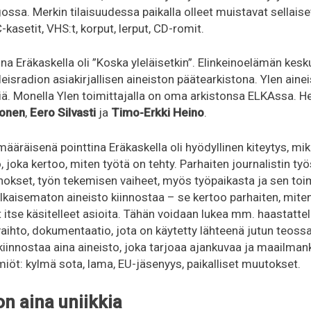
ngossa. Merkin tilaisuudessa paikalla olleet muistavat sellaise
-kasetit, VHS:t, korput, lerput, CD-romit.
na Eräkaskella oli ”Koska yleläisetkin”. Elinkeinoelämän kes
leisradion asiakirjallisen aineiston päätearkistona. Ylen aine
iä. Monella Ylen toimittajalla on oma arkistonsa ELKAssa. 
konen
,
Eero Silvasti
ja
Timo-Erkki Heino
.
määräisenä pointtina Eräkaskella oli hyödyllinen kiteytys, mik
, joka kertoo, miten työtä on tehty. Parhaiten journalistin t
nokset, työn tekemisen vaiheet, myös työpaikasta ja sen toi
kaisematon aineisto kiinnostaa – se kertoo parhaiten, mite
 itse käsitelleet asioita. Tähän voidaan lukea mm. haastatte
envaihto, dokumentaatio, jota on käytetty lähteenä jutun teossa
 kiinnostaa aina aineisto, joka tarjoaa ajankuvaa ja maailman
miöt: kylmä sota, lama, EU-jäsenyys, paikalliset muutokset.
on aina uniikkia