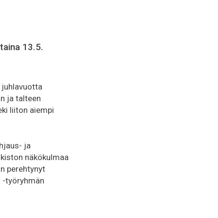
staina 13.5.
 juhlavuotta
 ja talteen
ki liiton aiempi
hjaus- ja
arkiston näkökulmaa
an perehtynyt
ö -työryhmän