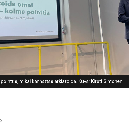
pointtia, miksi kannattaa arkistoida. Kuva: Kirsti Sintonen
15