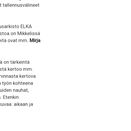
t tallennusvälineet
kusarkisto ELKA
istoa on Mikkelissä
Heitä ovat mm.
Mirja
ä on tärkeintä
yöstä kertoo mm.
minnasta kertova
n työn kohteena
luiden nauhat,
. Etenkin
kuvaa: aikaan ja