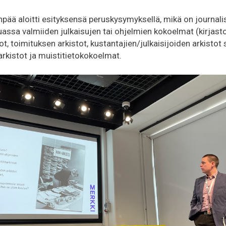
npää aloitti esityksensä peruskysymyksellä, mikä on journali
ssa valmiiden julkaisujen tai ohjelmien kokoelmat (kirjastot
t, toimituksen arkistot, kustantajien/julkaisijoiden arkistot
arkistot ja muistitietokokoelmat.