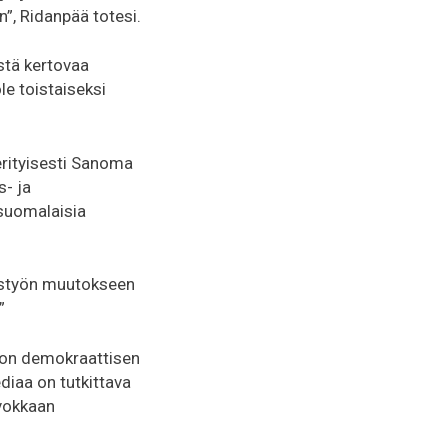
n”, Ridanpää totesi.
östä kertovaa
le toistaiseksi
 erityisesti Sanoma
s- ja
 suomalaisia
tustyön muutokseen
”
ö on demokraattisen
ediaa on tutkittava
arvokkaan