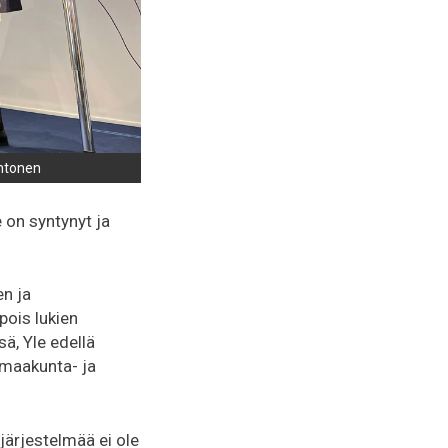
intonen
 on syntynyt ja
en ja
pois lukien
ä, Yle edellä
 maakunta- ja
ärjestelmää ei ole