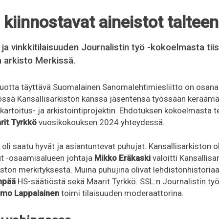
kiinnostavat aineistot talteen
- ja vinkkitilaisuuden Journalistin työ -kokoelmasta tii
 arkisto Merkissä.
uotta täyttävä Suomalainen Sanomalehtimiesliitto on osana
yössä Kansallisarkiston kanssa jäsentensä työssään keräämän
artoitus- ja arkistointiprojektin. Ehdotuksen kokoelmasta te
rit Tyrkkö
vuosikokouksen 2024 yhteydessä.
 oli saatu hyvät ja asiantuntevat puhujat. Kansallisarkiston o
ut -osaamisalueen johtaja
Mikko Eräkaski
valoitti Kansallis
iston merkityksestä. Muina puhujina olivat lehdistönhistoria
npää
HS-säätiöstä sekä Maarit Tyrkkö. SSL:n Journalistin ty
mo Lappalainen
toimi tilaisuuden moderaattorina.