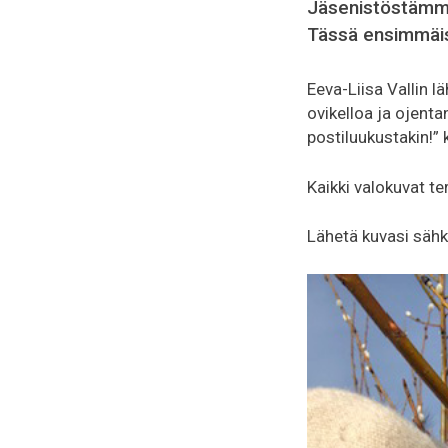
Jäsenistöstämme
Tässä ensimmäi
Eeva-Liisa Vallin l
ovikelloa ja ojent
postiluukustakin!” 
Kaikki valokuvat ter
Lähetä kuvasi sähk