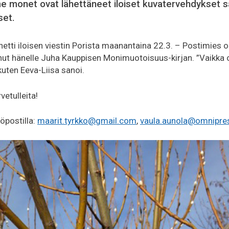
 monet ovat lähettäneet iloiset kuvatervehdykset sa
set.
ähetti iloisen viestin Porista maanantaina 22.3. – Postimies ol
anut hänelle Juha Kauppisen Monimuotoisuus-kirjan. ”Vaikka 
kuten Eeva-Liisa sanoi.
vetulleita!
öpostilla:
maari
t.tyrkko@gmail.com
,
vaula.aunola@omnipres