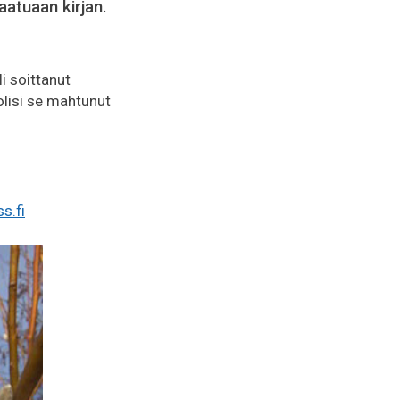
atuaan kirjan.
i soittanut
olisi se mahtunut
s.fi