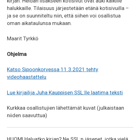
kirjan. Heidän lisäkseen kotisivut ovat auki kaikille
halukkaille. Tilaisuus järjestetään etänä kotisivuilla –
ja se on suunniteltu niin, että siihen voi osallistua
oman aikataulunsa mukaan.
Maarit Tyrkkö
Ohjelma
Katso Sipoonkorvessa 11.3.2021 tehty
videohaastattelu
Lue kirjailija Juha Kauppisen SSL:lle laatima teksti
Kurkkaa osallistujien lähettämät kuvat (julkaistaan
niiden saavuttua)
HUOM! Haluatko kirjan? Ne SSL:n jäsenet, jotka vielä