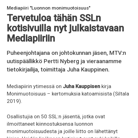
Mediapiiri "Luonnon monimuotoisuus"
Tervetuloa tähän SSLn
kotisivuilla nyt julkaistavaan
Mediapiiriin
Puheenjohtajana on johtokunnan jäsen, MTV:n
uutispäällikkö Pertti Nyberg ja vieraanamme
tietokirjailija, toimittaja Juha Kauppinen.
Mediapiirin ytimessä on
Juha Kauppisen
kirja
Monimuotoisuus – kertomuksia katoamisista (Siltala
2019).
Osallistujia on 50 SSL:n jäsentä, jotka ovat
ilmoittaneet kiinnostuksensa luonnon
monimuotoisuudesta ja joille liitto on lähettänyt