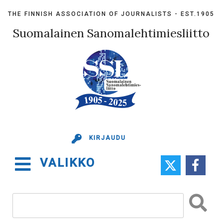
Skip
THE FINNISH ASSOCIATION OF JOURNALISTS - EST.1905
to
content
Suomalainen Sanomalehtimiesliitto
KIRJAUDU
VALIKKO