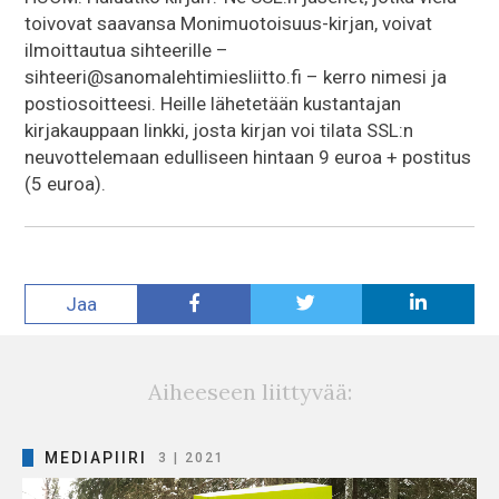
toivovat saavansa Monimuotoisuus-kirjan, voivat
ilmoittautua sihteerille –
sihteeri@sanomalehtimiesliitto.fi – kerro nimesi ja
postiosoitteesi. Heille lähetetään kustantajan
kirjakauppaan linkki, josta kirjan voi tilata SSL:n
neuvottelemaan edulliseen hintaan 9 euroa + postitus
(5 euroa).
Jaa
Aiheeseen liittyvää:
MEDIAPIIRI
3 | 2021