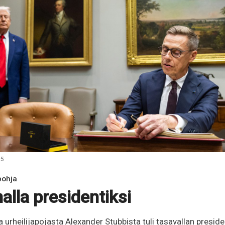
25
pohja
malla presidentiksi
 urheilijapojasta Alexander Stubbista tuli tasavallan presid