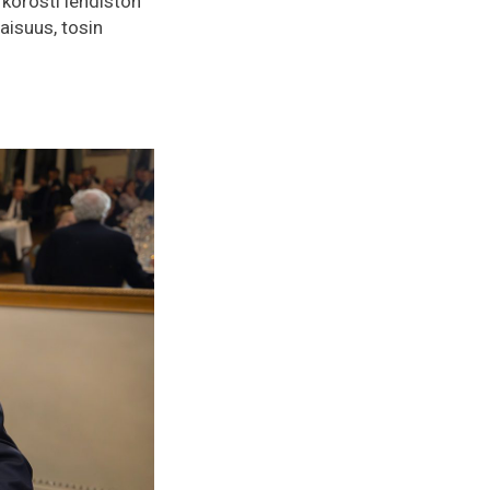
 korosti lehdistön
aisuus, tosin