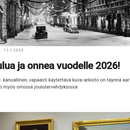
A
12 | 2025
lua ja onnea vuodelle 2026!
: kansallinen, vapaasti käytettävä kuva-arkisto on täynnä aarte
sti myös omissa joulutervehdyksissä.