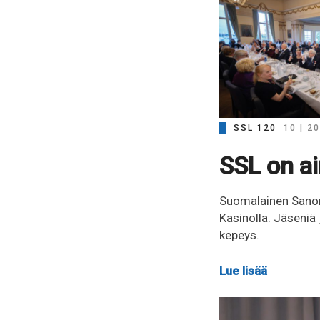
SSL 120
10 | 2
SSL on ai
Suomalainen Sanoma
Kasinolla. Jäseniä 
kepeys.
Lue lisää