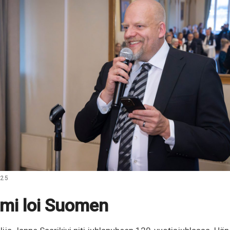
025
smi loi Suomen