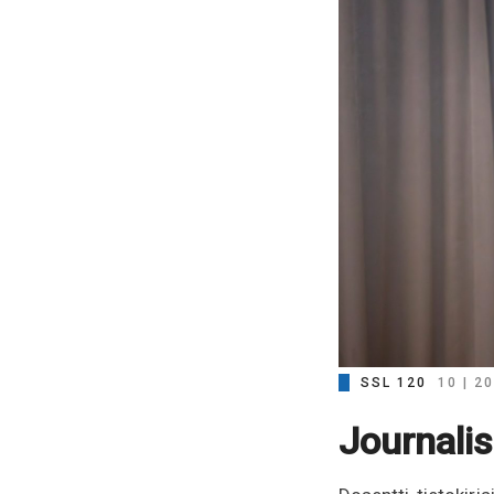
SSL 120
10 | 2
Journali