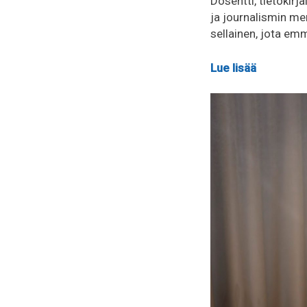
Dosentti, tietokirj
ja journalismin me
sellainen, jota emm
Lue lisää