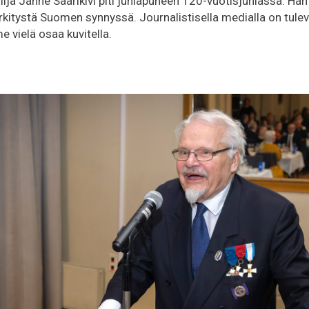
ailija Janne Saarikivi piti juhlapuheen 120-vuotisjuhlassa. Hän
rkitystä Suomen synnyssä. Journalistisella medialla on tulev
e vielä osaa kuvitella.