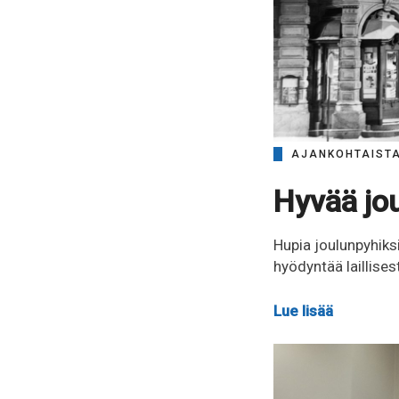
AJANKOHTAIST
Hyvää jou
Hupia joulunpyhiksi
hyödyntää laillise
Lue lisää