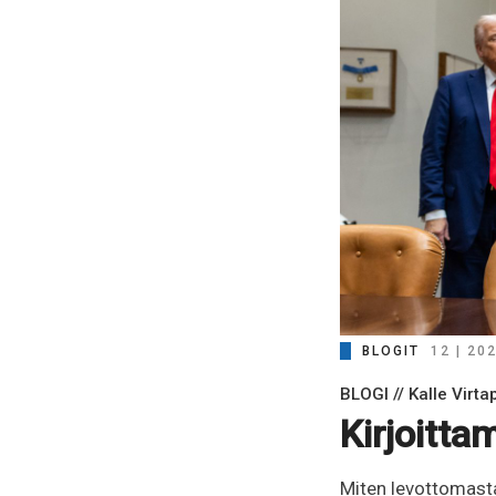
BLOGIT
12 | 20
BLOGI // Kalle Virta
Kirjoitta
Miten levottomasta