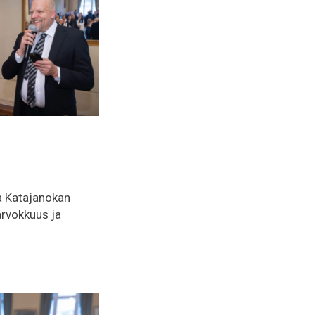
ta Katajanokan
arvokkuus ja