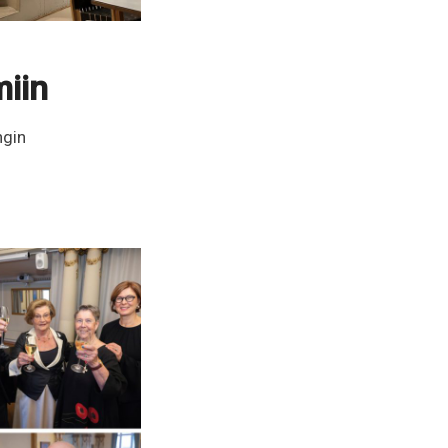
miin
ngin