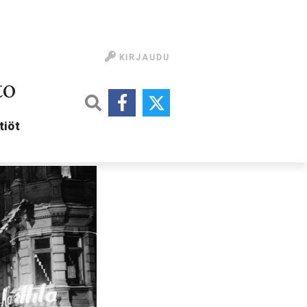
KIRJAUDU
to
tiöt