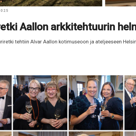
2025
retki Aallon arkkitehtuurin hel
iretki tehtiin Alvar Aallon kotimuseoon ja ateljeeseen Helsi