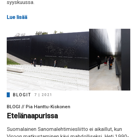
syyskuussa.
Lue lisää
BLOGIT
7 | 2021
BLOGI // Pia Hanttu-Kiskonen
Etelänaapurissa
Suomalainen Sanomalehtimiesliitto ei aikaillut, kun
Viroon matkustaminen kävi mahdolliseksi. Heti 1990-