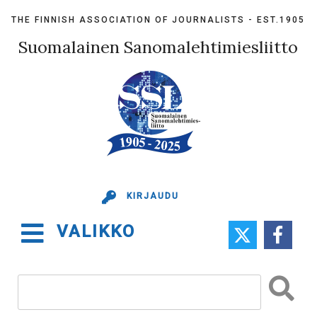
Skip
THE FINNISH ASSOCIATION OF JOURNALISTS - EST.1905
to
content
Suomalainen Sanomalehtimiesliitto
KIRJAUDU
VALIKKO