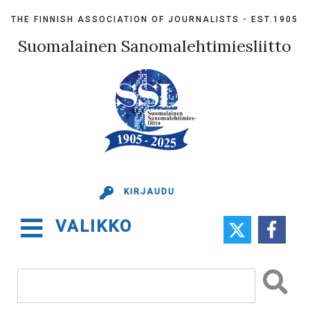
Skip
THE FINNISH ASSOCIATION OF JOURNALISTS - EST.1905
to
content
Suomalainen Sanomalehtimiesliitto
KIRJAUDU
VALIKKO