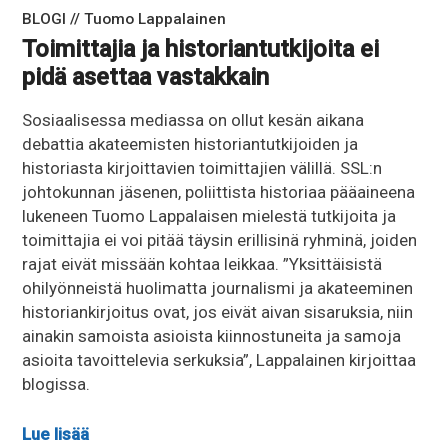
BLOGI // Tuomo Lappalainen
Toimittajia ja historiantutkijoita ei
pidä asettaa vastakkain
Sosiaalisessa mediassa on ollut kesän aikana
debattia akateemisten historiantutkijoiden ja
historiasta kirjoittavien toimittajien välillä. SSL:n
johtokunnan jäsenen, poliittista historiaa pääaineena
lukeneen Tuomo Lappalaisen mielestä tutkijoita ja
toimittajia ei voi pitää täysin erillisinä ryhminä, joiden
rajat eivät missään kohtaa leikkaa. ”Yksittäisistä
ohilyönneistä huolimatta journalismi ja akateeminen
historiankirjoitus ovat, jos eivät aivan sisaruksia, niin
ainakin samoista asioista kiinnostuneita ja samoja
asioita tavoittelevia serkuksia”, Lappalainen kirjoittaa
blogissa.
Lue lisää