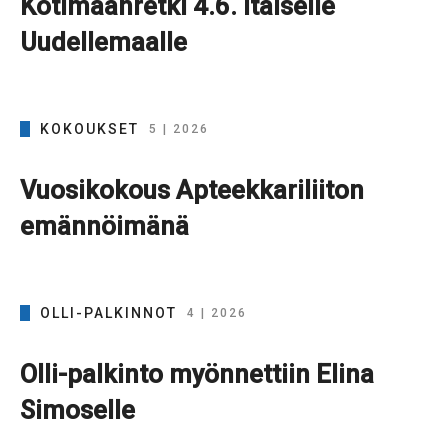
Kotimaanretki 4.6. itäiselle
Uudellemaalle
KOKOUKSET
5 | 2026
Vuosikokous Apteekkariliiton
emännöimänä
OLLI-PALKINNOT
4 | 2026
Olli-palkinto myönnettiin Elina
Simoselle