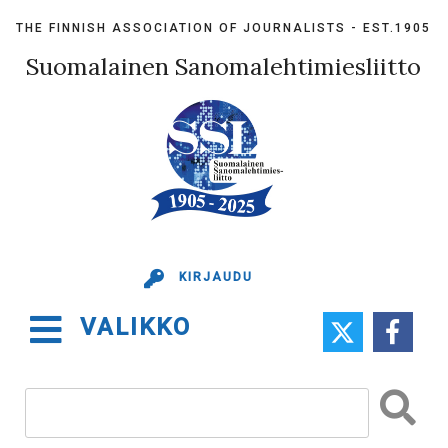
Skip
THE FINNISH ASSOCIATION OF JOURNALISTS - EST.1905
to
content
Suomalainen Sanomalehtimiesliitto
KIRJAUDU
VALIKKO