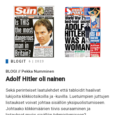
BLOGIT
6 | 2023
BLOGI // Pekka Numminen
Adolf Hitler oli nainen
Sekä perinteiset laatulehdet että tabloidit haalivat
lukijoita klikkiotsikoilla ja -kuvilla. Luetuimpien juttujen
listaukset voivat johtaa sisällön yksipuolistumiseen.
Johtaako klikkimäärien tiivis seuraaminen ja
listaukset myös sisällön tyhmistymiseen?