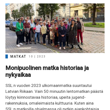
MATKAT
10 | 2023
Monipuolinen matka historiaa ja
nykyaikaa
SSL:n vuoden 2023 ulkomaanmatka suuntautui
Latvian Riikaan. Vain 50 minuutin lentomatkan päästä
löytyy kiinnostavaa historiaa, upeita jugend-
rakennuksia, omaleimaista kulttuuria. Kuten aina
SSL:n matkoilla ohjelmassa oli nytkin ajankohtaisia