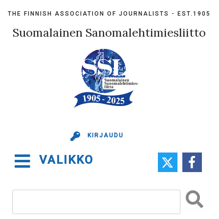
Skip
THE FINNISH ASSOCIATION OF JOURNALISTS - EST.1905
to
content
Suomalainen Sanomalehtimiesliitto
KIRJAUDU
VALIKKO