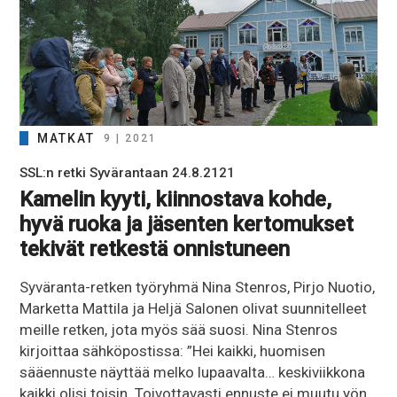
MATKAT
9 | 2021
SSL:n retki Syvärantaan 24.8.2121
Kamelin kyyti, kiinnostava kohde,
hyvä ruoka ja jäsenten kertomukset
tekivät retkestä onnistuneen
Syväranta-retken työryhmä Nina Stenros, Pirjo Nuotio,
Marketta Mattila ja Heljä Salonen olivat suunnitelleet
meille retken, jota myös sää suosi. Nina Stenros
kirjoittaa sähköpostissa: ”Hei kaikki, huomisen
sääennuste näyttää melko lupaavalta… keskiviikkona
kaikki olisi toisin. Toivottavasti ennuste ei muutu yön