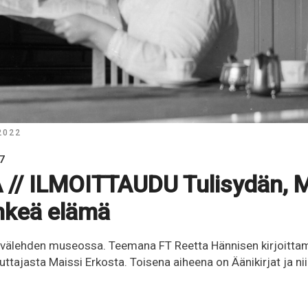
 2022
17
// ILMOITTAUDU Tulisydän, M
ihkeä elämä
lehden museossa. Teemana FT Reetta Hännisen kirjoittam
uttajasta Maissi Erkosta. Toisena aiheena on Äänikirjat ja ni