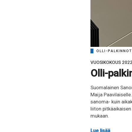
OLLI-PALKINNOT
VUOSIKOKOUS 202
Olli-palk
Suomalainen Sanomal
Maija Paavilaiselle
sanoma- kuin aikak
liiton pitkäaikaisen
mukaan.
Lue lisää