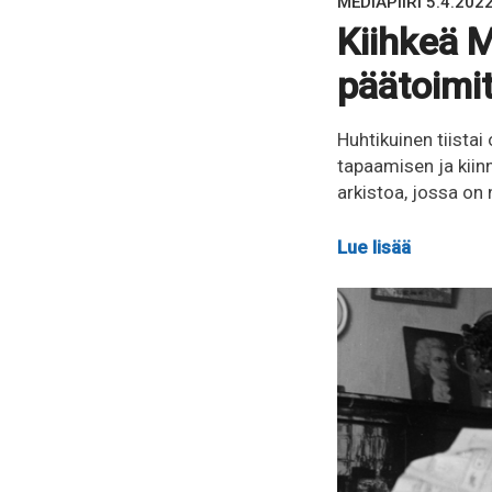
MEDIAPIIRI 5.4.20
Kiihkeä M
päätoimi
Huhtikuinen tiistai
tapaamisen ja kii
arkistoa, jossa o
Lue lisää