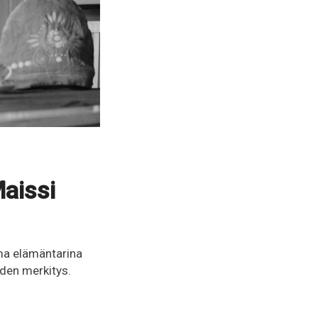
aissi
a elämäntarina
iden merkitys.