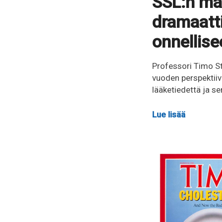
SSL:n mar
dramaatti
onnellis
Professori Timo St
vuoden perspektiivi
lääketiedettä ja se
Lue lisää