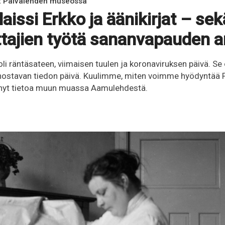
22 Päivälehden museossa
aissi Erkko ja äänikirjat – sek
ttajien työtä sananvapauden a
 oli räntäsateen, viimaisen tuulen ja koronaviruksen päivä. Se
nnostavan tiedon päivä. Kuulimme, miten voimme hyödyntää 
n nyt tietoa muun muassa Aamulehdestä.