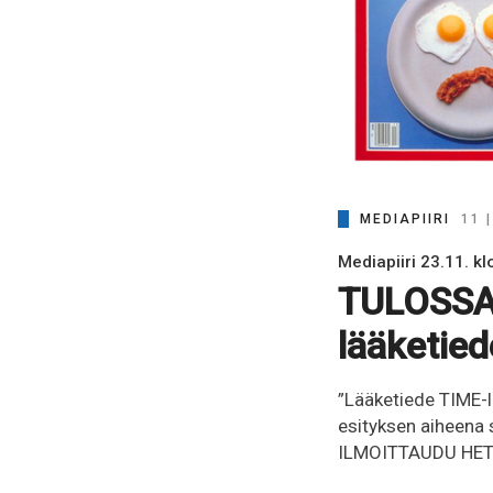
MEDIAPIIRI
11 
Mediapiiri 23.11. kl
TULOSSA 
lääketie
”Lääketiede TIME-l
esityksen aiheena 
ILMOITTAUDU HET