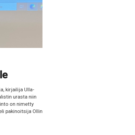
le
kirjailija Ulla-
istin urasta niin
kinto on nimetty
li pakinoitsija Ollin