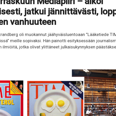
raskuun Mediapiiri – alkoi
sesti, jatkui jännittävästi, lop
een vanhuuteen
randberg oli muokannut jäähyväisluentoaan ”Lääketiede TIME
ssä” meille sopivaksi. Hän painotti esityksessään journalismi
n ilmiöitä, jotka olivat ylittäneet julkaisukynnyksen päästäk