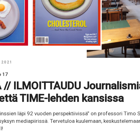
| 2021
o 17
// ILMOITTAUDU Journalismia
dettä TIME-lehden kansissa
inssien läpi 92 vuoden perspektiivissä” on professori Timo 
syksyn mediapiirissä. Tervetuloa kuulemaan, keskustelemaa
I!