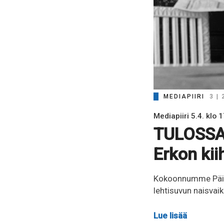
MEDIAPIIRI
3 |
Mediapiiri 5.4. klo 
TULOSSA 
Erkon ki
Kokoonnumme Päivä
lehtisuvun naisvaik
Lue lisää