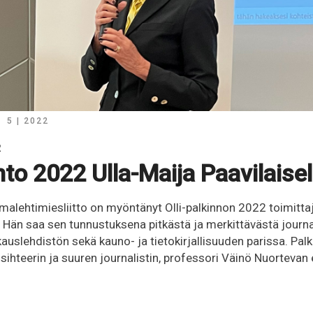
5 | 2022
2
into 2022 Ulla-Maija Paavilaisel
ehtimiesliitto on myöntänyt Olli-palkinnon 2022 toimittaja, 
. Hän saa sen tunnustuksena pitkästä ja merkittävästä journal
auslehdistön sekä kauno- ja tietokirjallisuuden parissa. Pal
 sihteerin ja suuren journalistin, professori Väinö Nuortevan e