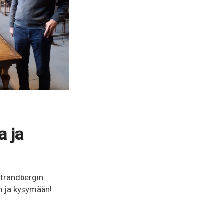
 ja
Strandbergin
n ja kysymään!