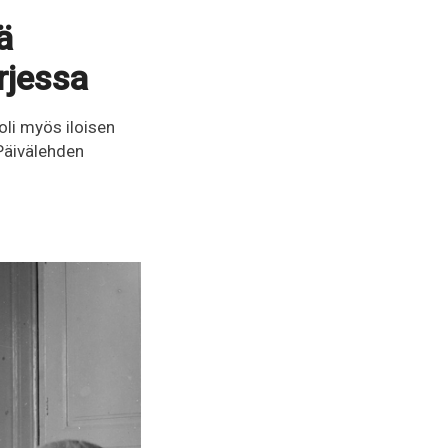
ä
rjessa
 oli myös iloisen
Päivälehden