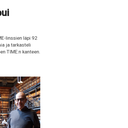
pui
-linssien läpi 92
a ja tarkasteli
seen TIME:n kanteen.