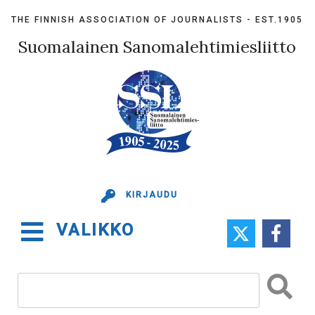
Skip
THE FINNISH ASSOCIATION OF JOURNALISTS - EST.1905
to
content
Suomalainen Sanomalehtimiesliitto
KIRJAUDU
VALIKKO