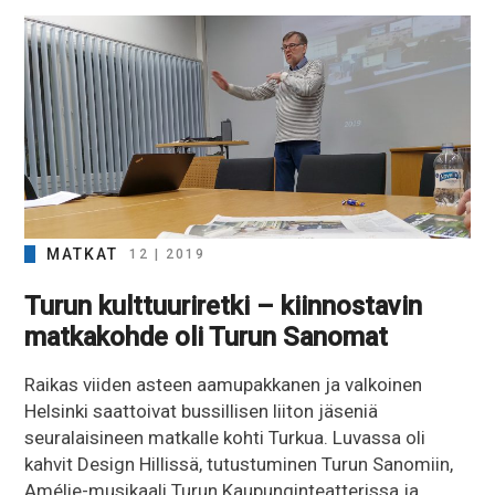
MATKAT
12 | 2019
Turun kulttuuriretki – kiinnostavin
matkakohde oli Turun Sanomat
Raikas viiden asteen aamupakkanen ja valkoinen
Helsinki saattoivat bussillisen liiton jäseniä
seuralaisineen matkalle kohti Turkua. Luvassa oli
kahvit Design Hillissä, tutustuminen Turun Sanomiin,
Amélie-musikaali Turun Kaupunginteatterissa ja