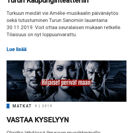
Turun Kaupunginteatteriin
Turkuun meidät vie Amélie-musikaalin päivänäytös
sekä tutustuminen Turun Sanomiin lauantaina
30.11.2019. Voit ottaa seuralaisen mukaan retkelle.
Tilaisuus on nyt loppuunvarattu.
Lue lisää
MATKAT
9 | 2019
VASTAA KYSELYYN
Olisitko lähdössä Ilmajoen musiikkipäiville